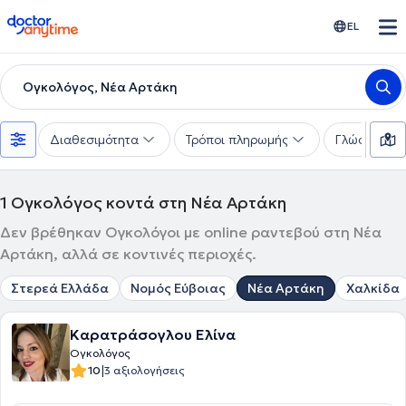
doctoranytime
EL
Ογκολόγος, Νέα Αρτάκη
Διαθεσιμότητα
Τρόποι πληρωμής
Γλώσσες
1
Ογκολόγος κοντά στη Νέα Αρτάκη
Δεν βρέθηκαν Ογκολόγοι με online ραντεβού στη Νέα
Αρτάκη, αλλά σε κοντινές περιοχές.
Στερεά Ελλάδα
Νομός Εύβοιας
Νέα Αρτάκη
Χαλκίδα
Καρατράσογλου Ελίνα
Ογκολόγος
|
10
3 αξιολογήσεις