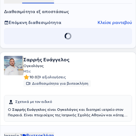
Διαθεσιμότητα εξ αποστάσεως
Επόμενη διαθεσιμότητα
Κλείσε ραντεβού
Σαρρής Ευάγγελος
Ογκολόγος
MSc
|
10.0
9 αξιολογήσεις
Διαθεσιμότητα για βιντεοκλήση
Σχετικά με τον ειδικό
Ο
Σαρρής Ευάγγελος
είναι
Ογκολόγος
και διατηρεί ιατρείο στον
Πειραιά. Είναι πτυχιούχος της Ιατρικής Σχολής Αθηνών και κάτοχος
μεταπτυχιακού διπλώματος Ειδίκευσης στην Ογκολογία Θώρακος
από την Ιατρική Σχολή του Εθνικού και Καποδιστριακού
Πανεπιστημίου Αθηνών. Έλαβε την ειδικότητα της Παθολογικής
Βιντεοκλήση
Ιατρείο 1