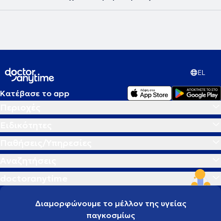
εμβολίου OSE2101 έναντι της κλασικής χημειοθεραπείας σε
ασθενείς με προχωρημένο μη - μικροκυτταρικό καρκίνο του
πνεύμονα και δευτερογενή αντίσταση στην ανοσοθεραπεία. Η
επιστημονική του προσέγγιση συνδυάζει την εξατομικευμένη ιατρική
με τη σύγχρονη κλινική έρευνα, προσφέροντας στους ασθενείς του
πρόσβαση σε καινοτόμες θεραπείες και υψηλού επιπέδου
ογκολογική φροντίδα.
EL
Κατέβασε το app
Περιοχές
Ειδικότητες
Παθήσεις/Υπηρεσίες
Αναζητήσεις
doctoranytime
Διαμορφώνουμε το μέλλον της υγείας
παγκοσμίως