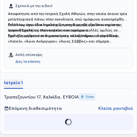
Σχετικά με την ειδικό
Αποφοίτησα από την Ιατρική Σχολή Αθηνών, στην οποία έκανα τρία
μεταπτυχιακά πάνω στην ογκολογία, ενώ ομόφωνα ανακηρύχθηκα
διδάκτωρ στην ίδια σχολή χάρη στη διατριβή μου στον τομέα της
Επιπλέον, έχω ολοκληρώσει 2 προγράμματα εξειδίκευσης στην
ανοσοθεραπείας στον καρκίνο του πνεύμονα.
Ιατρική Σχολή του Harvard και καταγράφω πολλές ομιλίες σε
διεθνή συνέδρια και δημοσιεύσεις σε επιστημονικά περιοδικά.
Εχω ήδη εργαστεί στα νοσοκομεία «Αλεξάνδρα», «Αγία Ελένη»,
«Λαϊκό», «Άγιοι Ανάργυροι», «Άγιος Σάββας» και σήμερα
συνεργάζομαι με το «Ερρίκος Ντυνάν». Επιπροσθέτως,
εξειδικεύτηκα στον καρκίνο του μαστού στο University College
Απλή επίσκεψη
London Hospital (UCLH) με υποτροφία από την Εταιρεία Ογκολόγων
Δες το κόστος
- Παθολόγων Ελλάδας.
Ιατρείο 1
Τραπεζουντίου 17, Χαλκίδα, ΕΥΒΟΙΑ
7,1 km
Επόμενη διαθεσιμότητα
Κλείσε ραντεβού