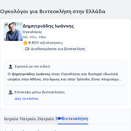
Ογκολόγοι για Βιντεοκλήση στην Ελλάδα
Δημητριάδης Ιωάννης
Ογκολόγος
MD, MSc, MBA
|
9.9
19 αξιολογήσεις
Διαθεσιμότητα για βιντεοκλήση
Σχετικά με τον ειδικό
Ο
Δημητριάδης Ιωάννης
είναι Ογκολόγος και διατηρεί ιδιωτικά
ιατρεία στην Αθήνα, στο Άργος και στην Τρίπολη. Είναι πτυχιούχος
Ιατρικής από την Σχολή Επιστημών Υγείας του Πανεπιστημίου
Πατρών και ειδικεύτηκε στην Παθολογία, στην Παθολογική Κλινική
Επίσκεψη μέσω βιντεοκλήσης
του Γενικού Νοσοκομείου Άργους. Στη συνέχεια ειδικεύτηκε στην
Δες το κόστος
Αιματολογία, στο Αιματολογικό Τμήμα του Γενικού Νοσοκομείου
Αθηνών "Αλεξάνδρα" και στην Παθολογική Ογκολογία, στην
Ογκολογική Κλινική του 251 Γενικού Νοσοκομείου Αεροπορίας και
στην Ογκολογική - Αιματολογική Μονάδα της Θεραπευτικής
Βιντεοκλήση
Ιατρείο 1
Ιατρείο 2
Ιατρείο 3
Κλινικής του Γενικού Νοσοκομείου Αθηνών "Αλεξάνδρα". Επιπλέον,
παρακολούθησε μεταπτυχιακό πρόγραμμα στην "Ογκολογία