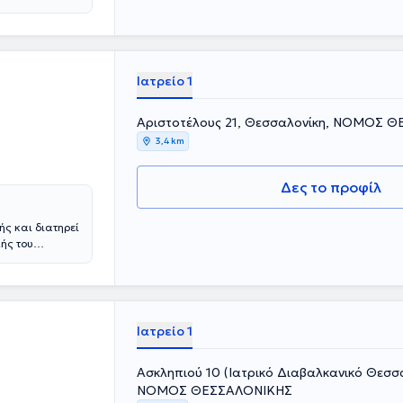
είο
Ιατρός
, διαθέτει
ν ως ομιλητής.
Ιατρείο 1
Αριστοτέλους 21, Θεσσαλονίκη, ΝΟΜΟΣ 
3,4 km
Δες το προφίλ
ς και διατηρεί
λής του
θεραπευτική
ετεκπαιδεύτηκε
te de Paris XI,
τέχει το δίπλωμα
γίας που τελεί
Ιατρείο 1
national
ης στη
Ασκληπιού 10 (Ιατρικό Διαβαλκανικό Θεσσα
ιδιωτικό της
ηλού επιπέδου
ΝΟΜΟΣ ΘΕΣΣΑΛΟΝΙΚΗΣ