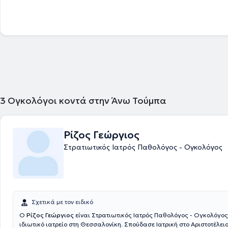
εξετάσεις για την απόκτηση του τίτλου ειδικότητας, ενώ το 2024 επιλέ
συμμετέχει στην ακαδημία του IASLC (International Association for the
Cancer) ανάμεσα σε διακεκριμένους συναδέλφους με ειδίκευση στην
Θώρακος παγκοσμίως. Έχει πολυετή κλινική εμπειρία στην Ογκολογί
ως ειδικευόμενος και αργότερα ως επιμελητής σε αναγνωρισμένα νο
Αθήνας, ενώ εργάζεται ως Επιμελητής Παθολόγος - Ογκολόγος στην 
Κλινική και Πρότυπο Κέντρο Κλινικών Μελετών του Metropolitan Hospi
είναι ενεργό μέλος σε ελληνικές και διεθνείς επιστημονικές εταιρείες
HeSMO, HeCOG) και συντονιστής του Ογκολογικού Συμβουλίου για τον
Πνεύμονα στο Metropolitan Hospital. Διαθέτει σημαντικό ερευνητικό έ
συγγραφική δραστηριότητα σε διεθνή επιστημονικά περιοδικά, ενώ έχε
3
Ογκολόγοι κοντά στην Άνω Τούμπα
ως ομιλητής σε πολυάριθμα Ελληνικά και διεθνή συνέδρια Ογκολογία
ενεργά σε διεθνή προγράμματα, όπως το HORIZON 2020 – I3LUNG, κ
πολυάριθμες διεθνείς φάσεως ΙΙ και ΙΙΙ κλινικές μελέτες για τον καρκί
Ρίζος Γεώργιος
μεταξύ των οποίων η INTerpath-009, που αξιολογεί την αποτελεσματι
mRNA εμβολίου V940 σε συνδυασμό με ανοσοθεραπεία σε ασθενείς με
Στρατιωτικός Ιατρός Παθολόγος - Ογκολόγος
- μικροκυτταρικό καρκίνο του πνεύμονα μετά από εισαγωγική χημειο
και η μελέτη ARTEMIA, που συγκρίνει την αποτελεσματικότητα του πεπ
εμβολίου OSE2101 έναντι της κλασικής χημειοθεραπείας σε ασθενείς 
προχωρημένο μη - μικροκυτταρικό καρκίνο του πνεύμονα και δευτερογ
στην ανοσοθεραπεία. Η επιστημονική του προσέγγιση συνδυάζει την ε
ιατρική με τη σύγχρονη κλινική έρευνα, προσφέροντας στους ασθενεί
Σχετικά με τον ειδικό
σε καινοτόμες θεραπείες και υψηλού επιπέδου ογκολογική φροντίδα.
Ο
Ρίζος Γεώργιος
είναι Στρατιωτικός Ιατρός Παθολόγος - Ογκολόγος 
ιδιωτικό ιατρείο στη Θεσσαλονίκη. Σπούδασε Ιατρική στο Αριστοτέλει