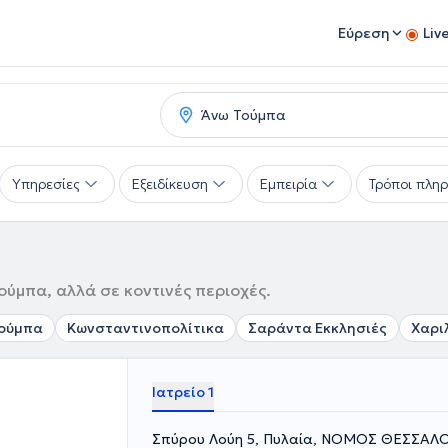
Εύρεση
Liv
Υπηρεσίες
Εξειδίκευση
Εμπειρία
Τρόποι πλη
ούμπα, αλλά σε κοντινές περιοχές.
ούμπα
Κωνσταντινοπολίτικα
Σαράντα Εκκλησιές
Χαρι
Ιατρείο 1
Σπύρου Λούη 5, Πυλαία, ΝΟΜΟΣ ΘΕΣΣΑΛ