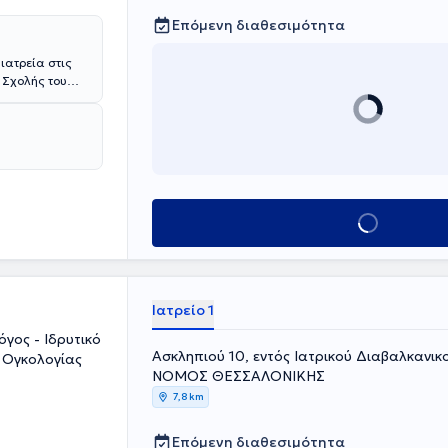
Επόμενη διαθεσιμότητα
ιατρεία στις
 Σχολής του
ολογίας -
ικής. Με την
ικεύτηκε και
ιμένου να
αι γενετική
Κλείσε ραντεβού
Ιατρείο 1
γος - Ιδρυτικό
Ασκληπιού 10, εντός Ιατρικού Διαβαλκανικ
 Ογκολογίας
ΝΟΜΟΣ ΘΕΣΣΑΛΟΝΙΚΗΣ
7,8 km
Επόμενη διαθεσιμότητα