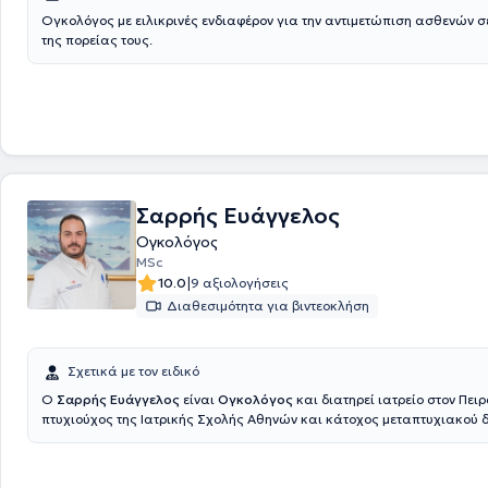
Ογκολόγος με ειλικρινές ενδιαφέρον για την αντιμετώπιση ασθενών σ
της πορείας τους.
Σαρρής Ευάγγελος
Ογκολόγος
MSc
|
10.0
9 αξιολογήσεις
Διαθεσιμότητα για βιντεοκλήση
Σχετικά με τον ειδικό
Ο
Σαρρής Ευάγγελος
είναι
Ογκολόγος
και διατηρεί ιατρείο στον Πειρ
πτυχιούχος της Ιατρικής Σχολής Αθηνών και κάτοχος μεταπτυχιακού
Ειδίκευσης στην Ογκολογία Θώρακος από την Ιατρική Σχολή του Εθνι
Καποδιστριακού Πανεπιστημίου Αθηνών. Έλαβε την ειδικότητα της Πα
Ογκολογίας το 2020, επιτυγχάνοντας εξαιρετική βαθμολογία (96/100