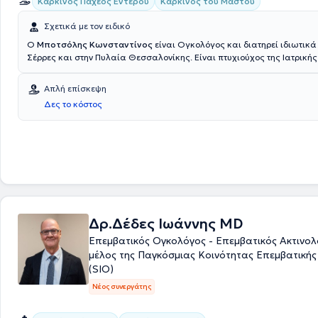
Καρκίνος Παχέος Εντέρου
Καρκίνος του Μαστού
Σχετικά με τον ειδικό
O
Μποτσόλης Κωνσταντίνος
είναι Ογκολόγος και διατηρεί ιδιωτικά 
Σέρρες και στην Πυλαία Θεσσαλονίκης. Είναι πτυχιούχος της Ιατρικής
Αριστοτελείου Πανεπιστημίου Θεσσαλονίκης και διαθέτει πτυχίο Ακτιν
Ραδιολογίας, από πρότερες σπουδές του στο Πανεπιστήμιο Δυτικής Αττ
Απλή επίσκεψη
ολοκλήρωση των σπουδών του, μετέβη στο Ηνωμένο Βασίλειο, όπου ειδ
Δες το κόστος
εξειδικεύτηκε στην ογκολογία. Διαθέτει εμπειρία και κατάρτιση προκε
μπορεί να παρέχει ογκολογική διάγνωση και κλινική εκτίμηση, αλλά κ
συμβουλευτική στους ασθενείς.
Δρ.Δέδες Ιωάννης MD
Επεμβατικός Ογκολόγος - Επεμβατικός Ακτινολό
μέλος της Παγκόσμιας Κοινότητας Επεμβατικής
(SIO)
Νέος συνεργάτης