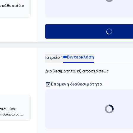
ε κάθε στάδιο
Κλείσε ραντεβο
Βιντεοκλήση
Ιατρείο 1
Διαθεσιμότητα εξ αποστάσεως
Επόμενη διαθεσιμότητα
αιά. Είναι
 διπλώματος
κού και
θολογικής
) στις