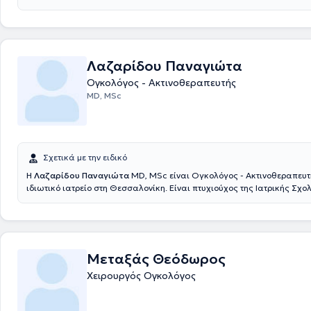
Θεσσαλονίκης και ειδικεύτηκε στο Θεαγένειο Αντικαρκινικό Νοσοκομ
Θεσσαλονίκης. Διαθέτει πολυετή εμπειρία και διατελεί Στρατιωτικός 
Παθολόγος - Ογκολόγος στην Ογκολογική κλινική του 424 ΓΣΝΕ. Τέλος
αξιόλογη επιστημονική εμπειρία συμμετέχοντας σε πληθώρα συνεδρίω
Λαζαρίδου Παναγιώτα
Ογκολόγος - Ακτινοθεραπευτής
MD, MSc
Σχετικά με την ειδικό
Η
Λαζαρίδου Παναγιώτα
MD, MSc είναι Ογκολόγος - Ακτινοθεραπευτή
ιδιωτικό ιατρείο στη Θεσσαλονίκη. Είναι πτυχιούχος της Ιατρικής Σχο
Πανεπιστημίου Ιωαννίνων και ολοκλήρωσε την ειδίκευση στην Ακτινο
Ογκολογία στο Γενικό Νοσοκομείο Θεσσαλονίκης "Παπαγεωργίου". Μ
στην Ακτινοθεραπευτική Ογκολογία και Κλινική Ογκολογία στο Universi
Αντικαρκινικό Ινστιτούτο Gustave Roussy, Villejuif, Paris. Επιπλέον, κα
της Ελληνικής Σχολής Μαστολογίας της Ελληνικής Εταιρείας Μαστολο
Μεταξάς Θεόδωρος
υπό την αιγίδα της Διεθνούς Εταιρείας Μαστολογίας (Senologic Inter
Χειρουργός Ογκολόγος
Society). Επίσης, είναι κάτοχος Μεταπτυχιακού Διπλώματος Ειδίκευσ
Διοίκηση Μονάδων Υγείας του Ελληνικού Ανοικτού Πανεπιστημίου. Στο 
ιατρείο παρέχονται εξειδικευμένες και εξατομικευμένες υπηρεσίες υψ