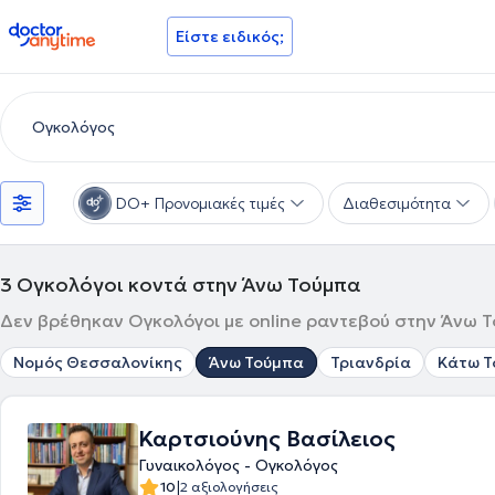
doctoranytime
Είστε ειδικός;
DO+ Προνομιακές τιμές
Διαθεσιμότητα
3
Ογκολόγοι κοντά στην Άνω Τούμπα
Δεν βρέθηκαν Ογκολόγοι με online ραντεβού στην Άνω Τ
Νομός Θεσσαλονίκης
Άνω Τούμπα
Τριανδρία
Κάτω Τ
Καρτσιούνης Βασίλειος
Γυναικολόγος - Ογκολόγος
|
10
2 αξιολογήσεις