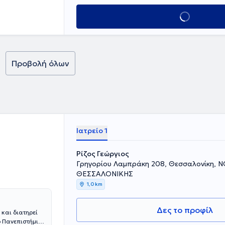
χθηκε να
 Study of Lung
Κλείσε ραντεβο
 Ογκολογία
α, υπηρετώντας
σοκομεία της
Δ' Ογκολογική
tal. Παράλληλα,
Προβολή όλων
 (ESMO, IASLC,
 Καρκίνο του
ργο, με πλούσια
ι συμμετέχει
ς. Συμμετέχει
αθώς και σε
νο του πνεύμονα,
Ιατρείο 1
κότητα του
 εξαιρέσιμο μη
ανοσοθεραπεία,
Ρίζος Γεώργιος
τιδικού
Γρηγορίου Λαμπράκη 208, Θεσσαλονίκη,
με
ΘΕΣΣΑΛΟΝΙΚΗΣ
ενή αντίσταση
1,0 km
ξατομικευμένη
ς του πρόσβαση
Δες το προφίλ
και διατηρεί
ο Πανεπιστήμιο