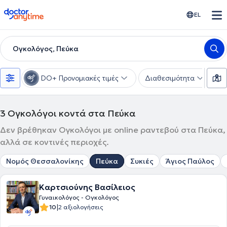
doctoranytime
EL
Ογκολόγος, Πεύκα
DO+ Προνομιακές τιμές
Διαθεσιμότητα
Υ
3
Ογκολόγοι κοντά στα Πεύκα
Δεν βρέθηκαν Ογκολόγοι με online ραντεβού στα Πεύκα,
αλλά σε κοντινές περιοχές.
Νομός Θεσσαλονίκης
Πεύκα
Συκιές
Άγιος Παύλος
Καρτσιούνης Βασίλειος
Γυναικολόγος - Ογκολόγος
|
10
2 αξιολογήσεις