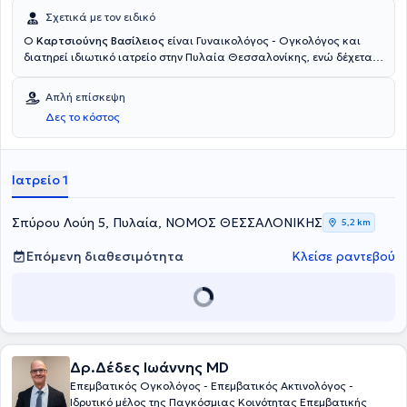
Σχετικά με τον ειδικό
Ο
Καρτσιούνης Βασίλειος
είναι Γυναικολόγος - Ογκολόγος και
διατηρεί ιδιωτικό ιατρείο στην Πυλαία Θεσσαλονίκης, ενώ δέχεται
και ασθενείς στο Μαρούσι, εντός της Γυναικολογικής Κλινικής
ΙΑΣΩ. Είναι απόφοιτος και υποψήφιος Διδάκτωρ της Ιατρικής
Απλή επίσκεψη
Σχολής του Αριστοτελείου Πανεπιστημίου Θεσσαλονίκης και
Δες το κόστος
Ακαδημαϊκός υπότροφος της Γ’ Μαιευτικής – Γυναικολογικής
Κλινικής του Γενικού Νοσοκομείου Θεσσαλονίκης "Ιπποκράτειο".
Έχει πολυετή εμπειρία στον τομέα της μαιευτικής – γυναικολογίας
και ειδικότερα στην λαπαροσκοπική – ρομποτική χειρουργική και
Ιατρείο 1
στη γυναικολογική ογκολογία, έχοντας εργαστεί στο Ηνωμένο
Βασίλειο, στη Γερμανία και στον Καναδά. Ο γιατρός είναι επίσημα
Πιστοποίημένος στη γυναικολογική ογκολογία από το Βασιλικό
Σπύρου Λούη 5, Πυλαία, ΝΟΜΟΣ ΘΕΣΣΑΛΟΝΙΚΗΣ
5,2 km
Κολέγιο Μαιευτήρων – Γυναικολόγων (RCOG).
Επόμενη διαθεσιμότητα
Κλείσε ραντεβού
Δρ.Δέδες Ιωάννης MD
Επεμβατικός Ογκολόγος - Επεμβατικός Ακτινολόγος -
Ιδρυτικό μέλος της Παγκόσμιας Κοινότητας Επεμβατικής