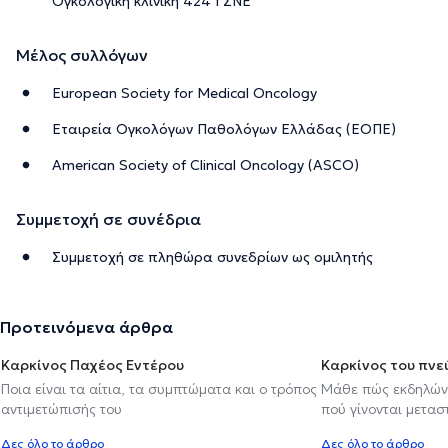
Ογκολογική κλινική 424 ΓΣΝΕ
Μέλος συλλόγων
European Society for Medical Oncology
Εταιρεία Ογκολόγων Παθολόγων Ελλάδας (ΕΟΠΕ)
American Society of Clinical Oncology (ASCO)
Συμμετοχή σε συνέδρια
Συμμετοχή σε πληθώρα συνεδρίων ως ομιλητής
Προτεινόμενα άρθρα
Καρκίνος Παχέος Εντέρου
Καρκίνος του πν
Ποια είναι τα αίτια, τα συμπτώματα και ο τρόπος
Μάθε πώς εκδηλώνε
αντιμετώπισής του
πού γίνονται μετασ
Δες όλο το άρθρο
Δες όλο το άρθρο