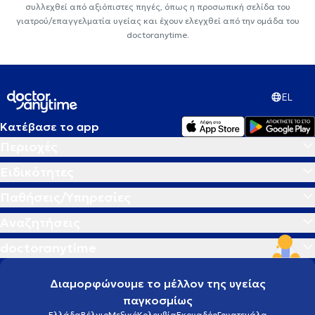
συλλεχθεί από αξιόπιστες πηγές, όπως η προσωπική σελίδα του
γιατρού/επαγγελματία υγείας και έχουν ελεγχθεί από την ομάδα του
doctoranytime.
EL
Κατέβασε το app
Περιοχές
Ειδικότητες
Παθήσεις/Υπηρεσίες
Αναζητήσεις
doctoranytime
Διαμορφώνουμε το μέλλον της υγείας
παγκοσμίως
Ελλάδα
Βέλγιο
Μεξικό
Κολομβία
Εκουαδόρ
Γουατεμάλα