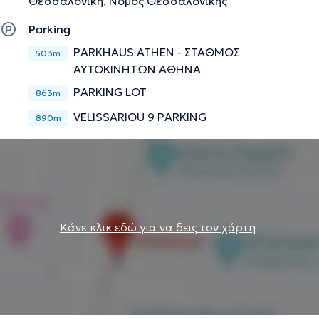
Θεσσαλονίκη, Νομός Θεσσαλονίκης
Parking
Την περιγραφή επιμελείται η ομάδα του doctoranytime βασισμένη σε
PARKHAUS ATHEN - ΣΤΑΘΜΟΣ
επαληθευμένες πληροφορίες.
503m
ΑΥΤΟΚΙΝΗΤΩΝ ΑΘΗΝΑ
PARKING LOT
863m
VELISSARIOU 9 PARKING
890m
Κάνε κλικ εδώ για να δεις τον χάρτη