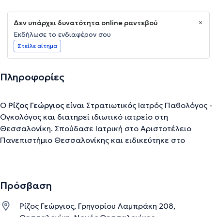
Δεν υπάρχει δυνατότητα online ραντεβού
Εκδήλωσε το ενδιαφέρον σου
Στείλε αίτημα
Πληροφορίες
Ο
Ρίζος Γεώργιος
είναι Στρατιωτικός Ιατρός Παθολόγος -
Ογκολόγος και διατηρεί ιδιωτικό ιατρείο στη
Θεσσαλονίκη. Σπούδασε Ιατρική στο Αριστοτέλειο
Πανεπιστήμιο Θεσσαλονίκης και ειδικεύτηκε στο
Θεαγένειο Αντικαρκινικό Νοσοκομείο Θεσσαλονίκης.
Διαθέτει πολυετή εμπειρία και διατελεί Στρατιωτικός
Ιατρός Παθολόγος - Ογκολόγος στην Ογκολογική κλινική
Πρόσβαση
του 424 ΓΣΝΕ. Τέλος, διαθέτει αξιόλογη επιστημονική
εμπειρία συμμετέχοντας σε πληθώρα συνεδρίων ως
Ρίζος Γεώργιος, Γρηγορίου Λαμπράκη 208,
ομιλητής.