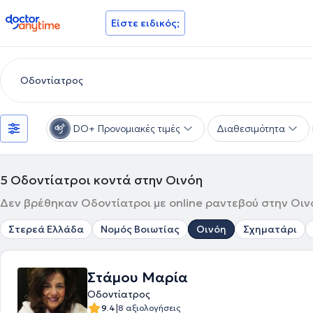
doctoranytime
Είστε ειδικός;
DO+ Προνομιακές τιμές
Διαθεσιμότητα
5
Οδοντίατροι κοντά στην Οινόη
Δεν βρέθηκαν Οδοντίατροι με online ραντεβού στην Οινό
Στερεά Ελλάδα
Νομός Βοιωτίας
Οινόη
Σχηματάρι
Στάμου Μαρία
Οδοντίατρος
|
9.4
8 αξιολογήσεις