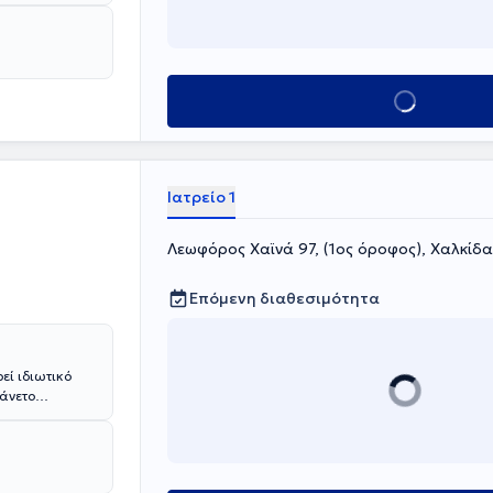
τρο των
 και σεμινάρια.
σιών και
ηφιακή
ιάς)
Κλείσε ραντεβού
Ιατρείο 1
Λεωφόρος Χαϊνά 97, (1ος όροφος), Χαλκίδ
Επόμενη διαθεσιμότητα
εί ιδιωτικό
 άνετο
υ αρτιότητα
 Αισθητική