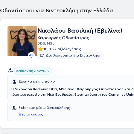
Οδοντίατροι για Βιντεοκλήση στην Ελλάδα
Νικολάου Βασιλική (Εβελίνα)
Χειρουργός Οδοντίατρος
DDS, MSc
|
10.0
22 αξιολογήσεις
Διαθεσιμότητα για βιντεοκλήση
Λεύκανση δοντιών
Σχετικά με την ειδικό
Η
Νικολάου Βασιλική DDS, MSc
είναι
Χειρουργός Οδοντίατρος
και δ
ιδιωτικό ιατρείο στη Νέα Ερυθραία. Είναι απόφοιτη του Comenius Unive
μεταπτυχιακό (MSc) στη Συντηρητική Οδοντιατρική από το Eastman Den
του University College London (UCL).Έχει εξειδικευτεί στην Αισθητική κ
Επίσκεψη μέσω βιντεοκλήσης
Επανορθωτική Οδοντιατρική, ενώ ολοκλήρωσε μετεκπαίδευση διάρκεια
Δες το κόστος
στο New York University (NYU) στη Νέα Υόρκη, με αντικείμενο την Αισθη
Οδοντιατρική και την Αποκατάσταση του Χαμόγελου.Στην επαγγελματι
έχει εργαστεί σε κλινικές τόσο στην Ελλάδα όσο και στο Ηνωμένο Βασί
αποκτώντας πολύτιμη εμπειρία στην προσθετική, τη συντηρητική και τ