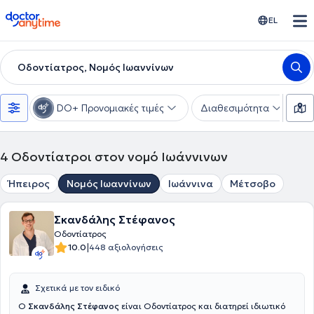
doctoranytime
EL
Οδοντίατρος, Νομός Ιωαννίνων
DO+ Προνομιακές τιμές
Διαθεσιμότητα
Υ
4
Οδοντίατροι στον νομό Ιωάννινων
Ήπειρος
Νομός Ιωαννίνων
Ιωάννινα
Μέτσοβο
Σκανδάλης Στέφανος
Οδοντίατρος
|
10.0
448 αξιολογήσεις
Σχετικά με τον ειδικό
Ο
Σκανδάλης Στέφανος
είναι Οδοντίατρος και διατηρεί ιδιωτικό