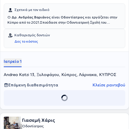
Σχετικά με τον ειδικό
Ο
Δρ. Ανδρέας Βαριάνος
είναι
Οδοντίατρος
και εργάζεται στην
Κύπρο από το 2021.Σπούδασε στην Οδοντιατρική Ʃχολή του
Πανεπιστηµίου της Κολωνίας,όπου απέκτησε τον τίτλο DMD,
χειρουργός οδοντίατρος.Παράλληλα με τις σπουδές του,
Καθαρισμός δοντιών
εκπαιδεύτηκε στην Ακαδημία της 3Shape στην Κοπεγχάγη, πάνω
Δες το κόστος
στον τομέα της ψηφιακής οδοντιατρικής.Το 2023,ολοκλήρωσε με
επιτυχία το Μετεκπαιδευτικό Πρόγραμμα
Εμφυτευματολογίας
του
New York University Dentistry School,στην Αθήνα και τη Νέα Υόρκη.
Ιατρείο 1
Andrea Katzi 13, Ξυλοφάγου, Κύπρος, Λάρνακα, ΚΥΠΡΟΣ
Επόμενη διαθεσιμότητα
Κλείσε ραντεβού
Γιασεμή Χάρις
Οδοντίατρος