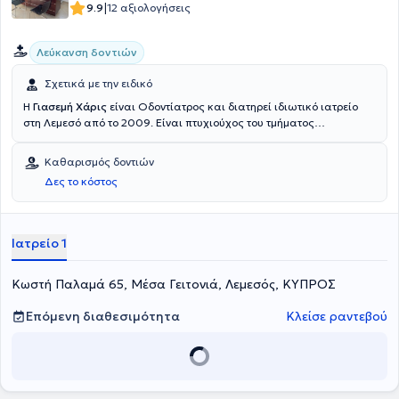
|
9.9
12 αξιολογήσεις
Λεύκανση δοντιών
Σχετικά με την ειδικό
Η
Γιασεμή Χάρις
είναι Οδοντίατρος και διατηρεί ιδιωτικό ιατρείο
στη Λεμεσό από το 2009. Είναι πτυχιούχος του τμήματος
Οδοντιατρικής του Εθνικού και Καποδιστριακού Πανεπιστημίου
Αθηνών. Έχει εγαστεί ως Οδοντίατρος στο Οδοντιατρείο Φρουράς
Καθαρισμός δοντιών
Αθηνών στο 401 Γενικό Στρατιωτικό Νοσοκομείο Αθηνών, ενώ
Δες το κόστος
παράλληλα εργαζόταν σε ιδιωτικό οδοντιατρείο στην Αθήνα.
Αναλαμβάνει πληθώρα περιστατικών στο ιατρείο της τόσο
χειρουργικής, όσο και αισθητικής οδοντιατρικής. Τέλος, είναι μέλος
του Οδοντιατρικού Συλλόγου Αμμοχώστου και μιλάει αγγλικά.
Ιατρείο 1
Κωστή Παλαμά 65, Μέσα Γειτονιά, Λεμεσός, ΚΥΠΡΟΣ
Επόμενη διαθεσιμότητα
Κλείσε ραντεβού