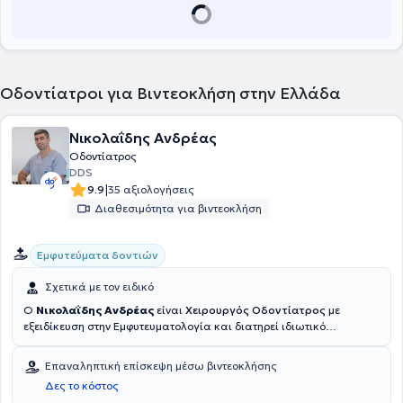
Οδοντίατροι για Βιντεοκλήση στην Ελλάδα
Νικολαΐδης Ανδρέας
Οδοντίατρος
DDS
|
9.9
35 αξιολογήσεις
Διαθεσιμότητα για βιντεοκλήση
Εμφυτεύματα δοντιών
Σχετικά με τον ειδικό
Ο
Νικολαΐδης Ανδρέας
είναι
Χειρουργός
Οδοντίατρος
με
εξειδίκευση στην Εμφυτευματολογία και διατηρεί ιδιωτικό
οδοντιατρείο στον Άγιο Δημήτριο Αττικής.Αποφοίτησε από την
Οδοντιατρική Σχολή του Κρατικού Πανεπιστημίου της Αγίας
Επαναληπτική επίσκεψη μέσω βιντεοκλήσης
Πετρούπολης το 2018, ενώ στη συνέχεια εξειδικεύτηκε στην
Δες το κόστος
Εμφυτευματολογία στο Πανεπιστήμιο της Νέας Υόρκης (NYU), στο