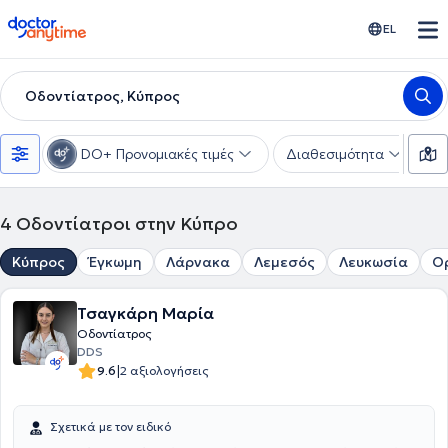
doctoranytime
EL
Οδοντίατρος, Κύπρος
DO+ Προνομιακές τιμές
Διαθεσιμότητα
Υ
4
Οδοντίατροι στην Κύπρο
Κύπρος
Έγκωμη
Λάρνακα
Λεμεσός
Λευκωσία
Ο
Τσαγκάρη Μαρία
Οδοντίατρος
DDS
|
9.6
2 αξιολογήσεις
Σχετικά με τον ειδικό