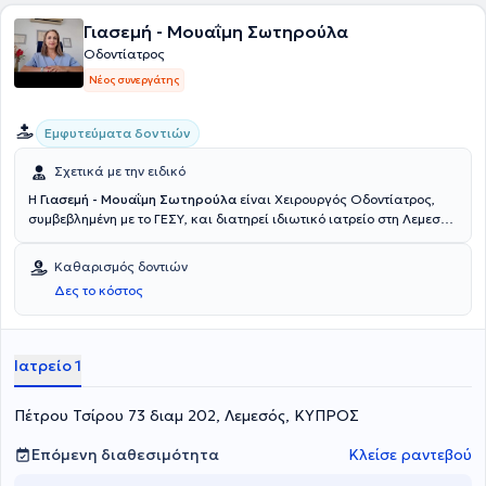
Γιασεμή - Μουαΐμη Σωτηρούλα
Οδοντίατρος
Νέος συνεργάτης
Εμφυτεύματα δοντιών
Σχετικά με την ειδικό
Η
Γιασεμή - Μουαΐμη Σωτηρούλα
είναι Χειρουργός Οδοντίατρος,
συμβεβλημένη με το ΓΕΣΥ, και διατηρεί ιδιωτικό ιατρείο στη Λεμεσό.
Πραγματοποίησε τις σπουδές της στην Οδοντιατρική στο Ιατρικό
Πανεπιστήμιο Semmelweis Βουδαπέστης. Διαθέτει πολυετή
Καθαρισμός δοντιών
εμπειρία και έχει εργαστεί ως Γενικός Οδοντίατρος του
Δες το κόστος
Οδοντιατρικού τμήματος στο νοσοκομείο Λεμεσού.
Ιατρείο 1
Πέτρου Τσίρου 73 διαμ 202, Λεμεσός, ΚΥΠΡΟΣ
Επόμενη διαθεσιμότητα
Κλείσε ραντεβού