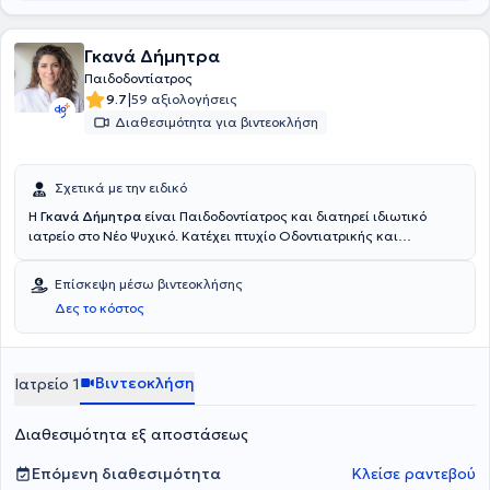
Γκανά Δήμητρα
Παιδοδοντίατρος
|
9.7
59 αξιολογήσεις
Διαθεσιμότητα για βιντεοκλήση
Σχετικά με την ειδικό
Η
Γκανά Δήμητρα
είναι Παιδοδοντίατρος και διατηρεί ιδιωτικό
ιατρείο στο Νέο Ψυχικό. Κατέχει πτυχίο Οδοντιατρικής και
αναλαμβάνει υπηρεσίες σχετικά με εμφυτεύματα, περιοδοντολογία,
προσθετική, επανορθωτική, αισθητική οδοντιατρική, λεύκανση,
Επίσκεψη μέσω βιντεοκλήσης
ορθοδοντική, παιδοδοντία και προληπτική οδοντιατρική. Ο χώρος
Δες το κόστος
του ιατρείου είναι πλήρως εξοπλισμένος, ενώ είναι καθαρός και
φιλόξενος τόσο για τους μεγάλους, όσο και για τους μικρούς
ασθενείς.
Βιντεοκλήση
Ιατρείο 1
Διαθεσιμότητα εξ αποστάσεως
Επόμενη διαθεσιμότητα
Κλείσε ραντεβού