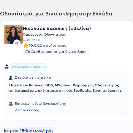
Οδοντίατροι για Βιντεοκλήση στην Ελλάδα
Νικολάου Βασιλική (Εβελίνα)
Χειρουργός Οδοντίατρος
DDS, MSc
|
10.0
22 αξιολογήσεις
Διαθεσιμότητα για βιντεοκλήση
Λεύκανση δοντιών
Σχετικά με την ειδικό
Η
Νικολάου Βασιλική DDS, MSc
είναι
Χειρουργός Οδοντίατρος
και διατηρεί ιδιωτικό ιατρείο στη Νέα Ερυθραία. Είναι απόφοιτη του
Comenius University, με μεταπτυχιακό (MSc) στη Συντηρητική
Οδοντιατρική από το Eastman Dental Institute του University
Επίσκεψη μέσω βιντεοκλήσης
College London (UCL).Έχει εξειδικευτεί στην Αισθητική και
Δες το κόστος
Επανορθωτική Οδοντιατρική, ενώ ολοκλήρωσε μετεκπαίδευση
διάρκειας 1,5 έτους στο New York University (NYU) στη Νέα Υόρκη, με
αντικείμενο την Αισθητική Οδοντιατρική και την Αποκατάσταση του
Χαμόγελου.Στην επαγγελματική της πορεία έχει εργαστεί σε
Βιντεοκλήση
Ιατρείο 1