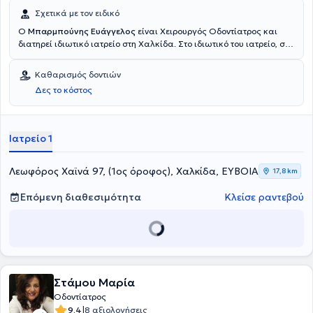
Σχετικά με τον ειδικό
Ο
Μπαρμπούνης Ευάγγελος
είναι Χειρουργός Οδοντίατρος και
διατηρεί ιδιωτικό ιατρείο στη Χαλκίδα. Στο ιδιωτικό του ιατρείο, σε
ένα χώρο φιλικό και άνετο αντιμετωπίζει πληθώρα περιστατικών
με γνώμονα την επιστημονική του αρτιότητα και την πολυετή του
Καθαρισμός δοντιών
πείρα. Αξίζει να αναφερθεί η εξειδίκευσή του στην Αισθητική
Δες το κόστος
Οδοντιατρική, την Περιοδοντολογία και τα Εμφυτεύματα.
Ιατρείο 1
Λεωφόρος Χαϊνά 97, (1ος όροφος), Χαλκίδα, ΕΥΒΟΙΑ
17,8 km
Επόμενη διαθεσιμότητα
Κλείσε ραντεβού
Στάμου Μαρία
Οδοντίατρος
|
9.4
8 αξιολογήσεις