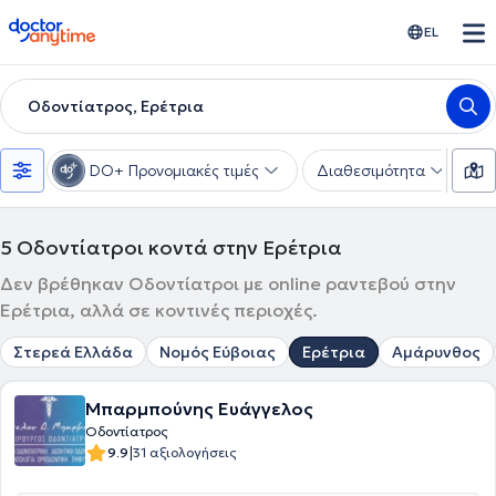
doctoranytime
EL
Οδοντίατρος, Ερέτρια
DO+ Προνομιακές τιμές
Διαθεσιμότητα
Υ
5
Οδοντίατροι κοντά στην Ερέτρια
Δεν βρέθηκαν Οδοντίατροι με online ραντεβού στην
Ερέτρια, αλλά σε κοντινές περιοχές.
Στερεά Ελλάδα
Νομός Εύβοιας
Ερέτρια
Αμάρυνθος
Μπαρμπούνης Ευάγγελος
Οδοντίατρος
|
9.9
31 αξιολογήσεις