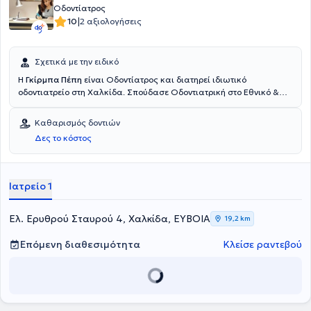
Οδοντίατρος
|
10
2 αξιολογήσεις
Σχετικά με την ειδικό
Η
Γκίρμπα Πέπη
είναι Οδοντίατρος και διατηρεί ιδιωτικό
οδοντιατρείο στη Χαλκίδα. Σπούδασε Οδοντιατρική στο Εθνικό &
Καποδιστριακό Πανεπιστήμιο Αθηνών. Στο παρελθόν είχε εργαστεί
ως Οδοντίατρος σε μεγάλο Οδοντιατρικό Κέντρο των Αθηνών.
Καθαρισμός δοντιών
Επίσης, έχει παρακολουθήσει αρκετά επιστημονικά συνέδρια και
Δες το κόστος
σεμινάρια. Τέλος, στο ιατρείο παρέχεται μια μεγάλη γκάμα
οδοντιατρικών υπηρεσιών και παράλληλα με τη χρήση σύγχρονων
μέσων (ενδοστοματική κάμερα, ψηφιακή ακτινογραφία πολύ
χαμηλής ακτινοβολίας, υπερήχους τελευταίας γενιάς)
Ιατρείο 1
αντιμετωπίζονται ολοκληρωμένα όλα τα οδοντιατρικά περιστατικά.
Ελ. Ερυθρού Σταυρού 4, Χαλκίδα, ΕΥΒΟΙΑ
19,2 km
Επόμενη διαθεσιμότητα
Κλείσε ραντεβού