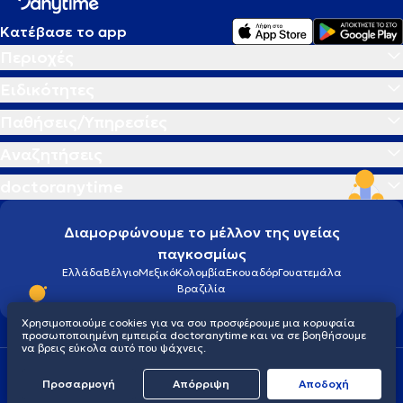
Κατέβασε το app
Περιοχές
Ειδικότητες
Παθήσεις/Υπηρεσίες
Αναζητήσεις
doctoranytime
Διαμορφώνουμε το μέλλον της υγείας
παγκοσμίως
Ελλάδα
Βέλγιο
Μεξικό
Κολομβία
Εκουαδόρ
Γουατεμάλα
Βραζιλία
Χρησιμοποιούμε cookies για να σου προσφέρουμε μια κορυφαία
προσωποποιημένη εμπειρία doctoranytime και να σε βοηθήσουμε
να βρεις εύκολα αυτό που ψάχνεις.
Οροι χρήσης
Cookies
Πολιτική προστασίας προσωπικού απορρήτου
Προσαρμογή
Απόρριψη
Aποδοχή
© 2026 doctoranytime