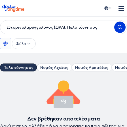
doctoranytime
EL
Ωτορινολαρυγγολόγος (ΩΡΛ), Πελοπόννησος
Φύλο
Πελοπόννησος
Νομός Αχαΐας
Νομός Αρκαδίας
Νομός
Δεν βρέθηκαν αποτελέσματα
Δοκίμασε να αλλάξεις ή να αφαιρέσεις κάποια φίλτρα για