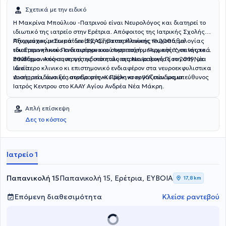
Σχετικά με την ειδικό
Η Μακρίνα Μπούλιου -Πατρινού είναι Νευρολόγος και διατηρεί το
ιδιωτικό της ιατρείο στην Ερέτρια. Απόφοιτος της Ιατρικής Σχολής
Αξιωματικών Σωμάτων (ΣΣΑΣ) Θεσσαλονίκης το 2006, με
Πτυχιούχος μετεκπαίδευσης τμήματος Κλινικής Ψυχοπαθολογίας
ιδιαίτερο κλινικο ενδιαφέρον και συμμετοχή με εργασίες σε Ιατρικά
του Ερευνητικού Πανεπιστημιακού Ινστιτούτου Ψυχικής Υγιεινής το
συνέδρια. Απόκτηση της ειδικότητας της Νευρολογίας το 2019, με
2013.
Επιστημονικός συνεργάτης στο πολυιατρειο Ιατρική Πίστη στη Νέα
ιδιαίτερο κλινικο κι επιστημονικό ενδιαφέρον στα νευροεκφυλιστικα
Ιωνία.
νοσήματα, άνοιξες συνδρομές κι Πάρκινσον ΙΚΑ σύνδρομα.
Διατηρεί ιδιωτικό ιατρείο στην Κυψέλη κι εργάζεται ως υπεύθυνος
Ιατρός Κεντρου στο ΚΑΑΥ Αγίου Ανδρέα Νέα Μάκρη.
Απλή επίσκεψη
Δες το κόστος
Ιατρείο 1
Παπανικολή 15
Παπανικολή 15, Ερέτρια, ΕΥΒΟΙΑ
17,8 km
Επόμενη διαθεσιμότητα
Κλείσε ραντεβού