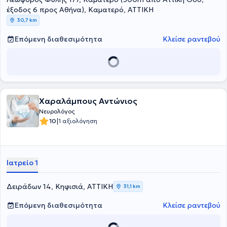
Parkinson, σκλήρυνση κατά πλάκας, μυοπάθειες, νευραλγίες,
έξοδος 6 προς Αθήνα), Καματερό, ΑΤΤΙΚΗ
καθώς και δυστονία, ιδιοπαθή τρόμο και σύνδρομο ανήσυχων
30,7 km
ποδιών. Τέλος, ο ιατρός πραγματοποιεί εξειδικευμένες εξετάσεις
όπως ηλεκτροεγκεφαλογράφημα και ηλεκτρομυογράφημα.
Επόμενη διαθεσιμότητα
Κλείσε ραντεβού
Χαραλάμπους Αντώνιος
Νευρολόγος
|
10
1 αξιολόγηση
Ιατρείο 1
Δειράδων 14, Κηφισιά, ΑΤΤΙΚΗ
31,1 km
Επόμενη διαθεσιμότητα
Κλείσε ραντεβού