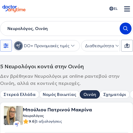
doctoranytime
EL
Νευρολόγος, Οινόη
DO+ Προνομιακές τιμές
Διαθεσιμότητα
Υ
5
Νευρολόγοι κοντά στην Οινόη
Δεν βρέθηκαν Νευρολόγοι με online ραντεβού στην
Οινόη, αλλά σε κοντινές περιοχές.
Στερεά Ελλάδα
Νομός Βοιωτίας
Οινόη
Σχηματάρι
Μπούλιου Πατρινού Μακρίνα
Νευρολόγος
|
9.6
5 αξιολογήσεις