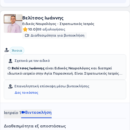
Βελίτσος Ιωάννης
Ειδικός Νευρολόγος - Στρατιωτικός Ιατρός
|
10.0
88 αξιολογήσεις
Διαθεσιμότητα για βιντεοκλήση
Άνοια
Σχετικά με τον ειδικό
Ο
Βελίτσος Ιωάννης
είναι
Ειδικός Νευρολόγος
και διατηρεί
ιδιωτικό ιατρείο στην Αγία Παρασκευή. Είναι Στρατιωτικός Ιατρός,
απόφοιτος της Στρατιωτικής Σχολής Αξιωματικών Σωμάτων
(Ιατρικό ΣΣΑΣ) και της Ιατρικής Σχολής του Αριστοτελείου
Επαναληπτική επίσκεψη μέσω βιντεοκλήσης
Πανεπιστημίου Θεσσαλονίκης. Ακόμη, έχει πραγματοποιήσει
Δες το κόστος
Μεταπτυχιακές Σπουδές με τίτλο «Αγγειακά Εγκεφαλικά
Επεισόδια» στο Δημοκρίτειο Πανεπιστήμιο Θράκης. Έπειτα της
εκπαίδευσής του στο 424 ΓΣΝΕ Θεσσαλονίκης και στο
Πανεπιστημιακό Νοσοκομείο Λάρισας, μετέβη στη Γερμανία, όπου
Βιντεοκλήση
Ιατρείο 1
και συνέχισε την ειδίκευσή του επί σειρά ετών στο Akademisches
Lehrkrankenhaus Alexianer Krefeld GmbΗ. Εκεί εκπαιδεύτηκε μεταξύ
Διαθεσιμότητα εξ αποστάσεως
άλλων στη Μονάδα Αγγειακών Εγκεφαλικών (Regionale Stroke