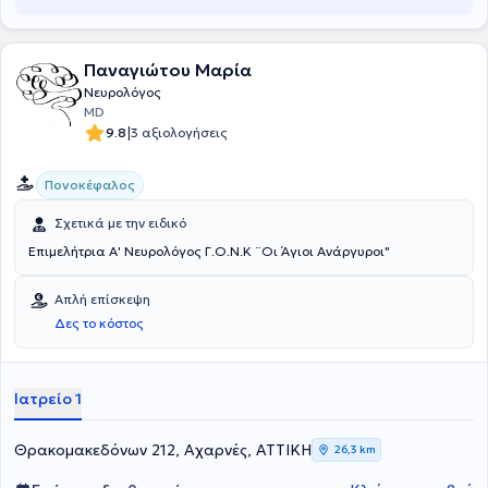
Παναγιώτου Μαρία
Νευρολόγος
MD
|
9.8
3 αξιολογήσεις
Πονοκέφαλος
Σχετικά με την ειδικό
Επιμελήτρια Α' Νευρολόγος Γ.Ο.Ν.Κ ¨Οι Άγιοι Ανάργυροι"
Απλή επίσκεψη
Δες το κόστος
Ιατρείο 1
Θρακομακεδόνων 212, Αχαρνές, ΑΤΤΙΚΗ
26,3 km