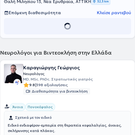
ημικρανιών. Τέλος, ο νευρολόγος Καψαλάκης Ιωάννης έχει
Θαλή Μιλησίου 13, Νέα Ερυθραία, ΑΤΤΙΚΗ
32,3 km
εργαστεί σε πολλά νοσοκομεία και υπήρξε επιστημονικός
συνεργάτης στη Νευρολογική Κλινική του Γενικού Νοσοκομείου
Επόμενη διαθεσιμότητα
Κλείσε ραντεβού
Αθηνών "Γ. Γεννηματάς" (2012) και στη Νευροχειρουργική Κλινική
του Πανεπιστημίου Θεσσαλίας και είναι Θεράπων ιατρός στο
Νοσοκομείο "Υγεία". Τέλος, ο γιατρός είναι μέλος της Ελληνικής
Νευρολογικής Εταιρείας, της Πανελλήνιας Ένωσης κατά της
Επιληψίας, αλλά και της American Academy of Neurology.
Νευρολόγοι για Βιντεοκλήση στην Ελλάδα
Καραγιώργης Γεώργιος
Νευρολόγος
MD, MSc, PhDc, Στρατιωτικός γιατρός
|
9.8
398 αξιολογήσεις
Διαθεσιμότητα για βιντεοκλήση
Άνοια
Πονοκέφαλος
Σχετικά με τον ειδικό
Ειδικό ενδιαφέρον-εμπειρία στη θεραπεία κεφαλαλγίας, άνοιας,
σκλήρυνσης κατά πλάκας.