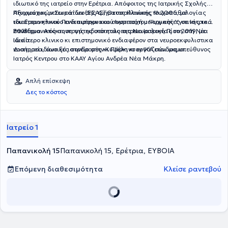
ιδιωτικό της ιατρείο στην Ερέτρια. Απόφοιτος της Ιατρικής Σχολής
Αξιωματικών Σωμάτων (ΣΣΑΣ) Θεσσαλονίκης το 2006, με
Πτυχιούχος μετεκπαίδευσης τμήματος Κλινικής Ψυχοπαθολογίας
ιδιαίτερο κλινικο ενδιαφέρον και συμμετοχή με εργασίες σε Ιατρικά
του Ερευνητικού Πανεπιστημιακού Ινστιτούτου Ψυχικής Υγιεινής το
συνέδρια. Απόκτηση της ειδικότητας της Νευρολογίας το 2019, με
2013.
Επιστημονικός συνεργάτης στο πολυιατρειο Ιατρική Πίστη στη Νέα
ιδιαίτερο κλινικο κι επιστημονικό ενδιαφέρον στα νευροεκφυλιστικα
Ιωνία.
νοσήματα, άνοιξες συνδρομές κι Πάρκινσον ΙΚΑ σύνδρομα.
Διατηρεί ιδιωτικό ιατρείο στην Κυψέλη κι εργάζεται ως υπεύθυνος
Ιατρός Κεντρου στο ΚΑΑΥ Αγίου Ανδρέα Νέα Μάκρη.
Απλή επίσκεψη
Δες το κόστος
Ιατρείο 1
Παπανικολή 15
Παπανικολή 15, Ερέτρια, ΕΥΒΟΙΑ
Επόμενη διαθεσιμότητα
Κλείσε ραντεβού