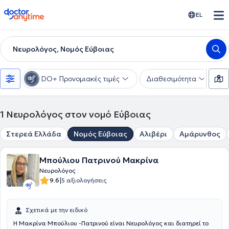
doctoranytime
EL
Νευρολόγος, Νομός Εύβοιας
DO+ Προνομιακές τιμές
Διαθεσιμότητα
Υ
1
Νευρολόγος στον νομό Εύβοιας
Στερεά Ελλάδα
Νομός Εύβοιας
Αλιβέρι
Αμάρυνθος
Μπούλιου Πατρινού Μακρίνα
Νευρολόγος
|
9.6
5 αξιολογήσεις
Σχετικά με την ειδικό
Η Μακρίνα Μπούλιου -Πατρινού είναι Νευρολόγος και διατηρεί το