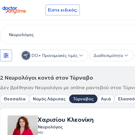
doctoranytime
Είστε ειδικός;
DO+ Προνομιακές τιμές
Διαθεσιμότητα
2
Νευρολόγοι κοντά στον Τύρναβο
Δεν βρέθηκαν Νευρολόγοι με online ραντεβού στον Τύρνα
Θεσσαλία
Νομός Λάρισας
Τύρναβος
Αγιά
Ελασσό
Χαρισίου Κλεονίκη
Νευρολόγος
MD