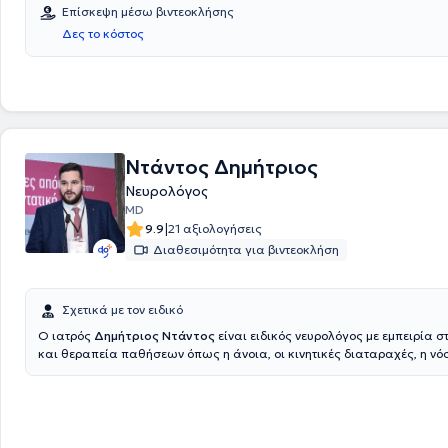
Επίσκεψη μέσω βιντεοκλήσης
Δες το κόστος
Ντάντος Δημήτριος
Νευρολόγος
MD
|
9.9
21 αξιολογήσεις
Διαθεσιμότητα για βιντεοκλήση
Σχετικά με τον ειδικό
Ο ιατρός
Δημήτριος Ντάντος
είναι ειδικός νευρολόγος με εμπειρία 
και θεραπεία παθήσεων όπως η άνοια, οι κινητικές διαταραχές, η νό
Πάρκινσον, οι ημικρανίες, τα αγγειακά εγκεφαλικά επεισόδια, η επιλη
πολλαπλή σκλήρυνση. Αποφοίτησε από την Ιατρική Σχολή του Α.Π.Θ. κα
στη Νευρολογία στη Γ’ Πανεπιστημιακή Νευρολογική Κλινική του Γ.Ν.Θ. 
Παπανικολάου». Έχει διατελέσει επιστημονικός συνεργάτης της Κλινική
συμμετοχή σε ερευνητικά προγράμματα, ομιλίες σε συνέδρια και επισ