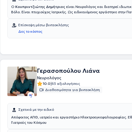
Ο
Κουπριντζιώτης Δημήτριος
είναι Νευρολόγος και διατηρεί ιδιωτικό ιατρείο στο
Βόλο. Είναι πτυχιούχος Ιατρικής. Ως ειδικευόμενος εργάστηκε στην Π
Νευρολογική κλινική Λάρισας και στη Νευρολογική κλινική Ρόδου. Επί
ως βοηθός στη Νευρολογική κλινική του νοσοκομείου Augusta στο Bo
Επίσκεψη μέσω βιντεοκλήσης
Γερμανίας. Τέλος, έχει εξειδικευτεί και διαθέτει ιδιαίτερη εμπειρία στ
Δες το κόστος
του ύπνου, στην κεφαλαλγία και στις αγγειακές εγκεφαλικές παθήσει
Γερασοπούλου Λιάνα
Νευρολόγος
|
10.0
63 αξιολογήσεις
Διαθεσιμότητα για βιντεοκλήση
Σχετικά με την ειδικό
Απόφοιτος ΑΠΘ, ιατρείο και εργαστήριο Ηλεκτροεγκεφαλογραφίας. Εθ
Γιατρούς του Κόσμου