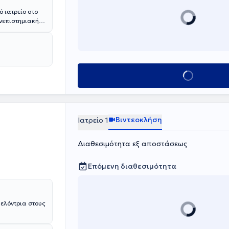
ανεπιστημιακή
σης, δούλεψε
chum της
ις διαταραχές
ς.
Κλείσε ραντεβο
Βιντεοκλήση
Ιατρείο 1
Διαθεσιμότητα εξ αποστάσεως
Επόμενη διαθεσιμότητα
ελόντρια στους