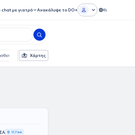
e chat με γιατρό
Ανακάλυψε το DO+
EL
σθετα φίλτρα
Χάρτης
Γλώσσες
Ασφαλιστικές εταιρείες
ΙΣΑ
17,7 km