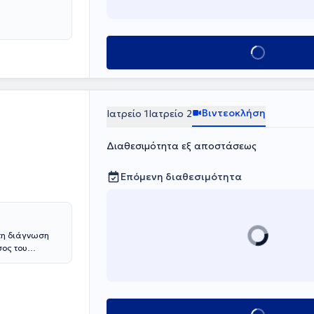
Κλείσε ραντεβο
Βιντεοκλήση
Ιατρείο 1
Ιατρείο 2
Διαθεσιμότητα εξ αποστάσεως
Επόμενη διαθεσιμότητα
στη διάγνωση
σος του
ψία και η
ι ειδικεύτηκε
«Γ.
ς, με ενεργή
τημονικές