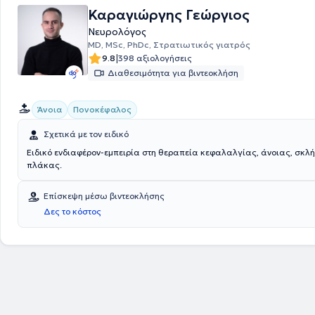
θεραπεία των νευρολογικών παθήσεων, η βελτίωση της ποιότητας ζω
Καραγιώργης Γεώργιος
ασθενών και η εξυπηρέτηση με σεβασμό στον άνθρωπο.
Νευρολόγος
MD, MSc, PhDc, Στρατιωτικός γιατρός
|
9.8
398 αξιολογήσεις
Διαθεσιμότητα για βιντεοκλήση
Άνοια
Πονοκέφαλος
Σχετικά με τον ειδικό
Ειδικό ενδιαφέρον-εμπειρία στη θεραπεία κεφαλαλγίας, άνοιας, σκλ
πλάκας.
Επίσκεψη μέσω βιντεοκλήσης
Δες το κόστος