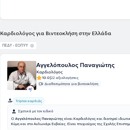
Βελγίου αλλά και ως Διευθυντής της Καρδιολογικής Κλινικής του 251 
συνέχεια, Διευθυντής του νοσοκομείου. Τέλος, δημιούργησε το Δημοτι
του δήμου Παπάγου και αναβάθμισε το Δημοτικό Πολυϊατρείο του δήμ
Καρδιολόγος για Βιντεοκλήση στην Ελλάδα
ΠΕΔΥ - ΕΟΠΥΥ
Αγγελόπουλος Παναγιώτης
Καρδιολόγος
|
10.0
22 αξιολογήσεις
Διαθεσιμότητα για βιντεοκλήση
Triplex καρδιάς
Σχετικά με τον ειδικό
Ο
Αγγελόπουλος Παναγιώτης
είναι Καρδιολόγος και διατηρεί ιδιωτικ
Κύμη και στο Αυλωνάρι Ευβοίας. Είναι πτυχιούχος της Σχολής Επιστη
Εθνικού & Καποδιστριακού Πανεπιστημίου Αθηνών καθώς και Διδάκτ