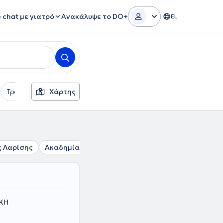
e chat με γιατρό
Ανακάλυψε το DO+
EL
Τρόποι πληρωμής
Χάρτης
Πρόσθετα φίλτρα
Γλώσσες
 Λαρίσης
Ακαδημία
Πλατεία Αττικής
Μεταξουργείο
ΙΚΗ