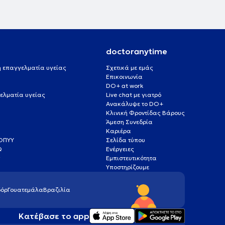
doctoranytime
 ή επαγγελματία υγείας
Σχετικά με εμάς
Επικοινωνία
DO+ at work
ελματία υγείας
Live chat με γιατρό
Ανακάλυψε το DO+
Κλινική Φροντίδας Βάρους
Άμεση Συνεδρία
Καριέρα
ΕΟΠΥΥ
Σελίδα τύπου
Q
Ενέργειες
ς
Εμπιστευτικότητα
Υποστηρίζουμε
όρ
Γουατεμάλα
Βραζιλία
Κατέβασε το app