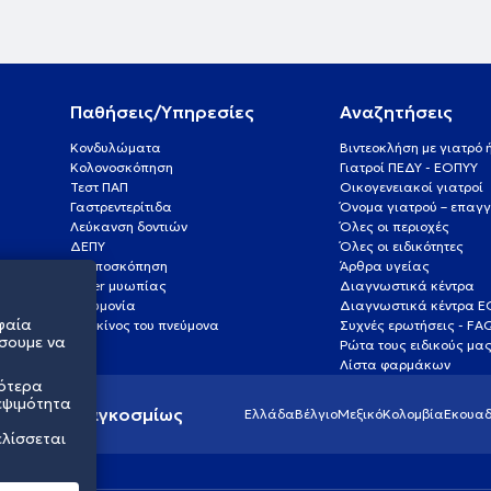
Παθήσεις/Υπηρεσίες
Αναζητήσεις
Κονδυλώματα
Βιντεοκλήση με γιατρό
Κολονοσκόπηση
Γιατροί ΠΕΔΥ - ΕΟΠΥΥ
Τεστ ΠΑΠ
Οικογενειακοί γιατροί
Γαστρεντερίτιδα
Όνομα γιατρού – επαγγ
Λεύκανση δοντιών
Όλες οι περιοχές
ΔΕΠΥ
Όλες οι ειδικότητες
Κολποσκόπηση
Άρθρα υγείας
Laser μυωπίας
Διαγνωστικά κέντρα
Πνευμονία
Διαγνωστικά κέντρα 
φαία
Καρκίνος του πνεύμονα
Συχνές ερωτήσεις - FA
σουμε να
Ρώτα τους ειδικούς μα
Λίστα φαρμάκων
σότερα
εψιμότητα
ς υγείας παγκοσμίως
Ελλάδα
Βέλγιο
Μεξικό
Κολομβία
Εκουαδ
ελίσσεται