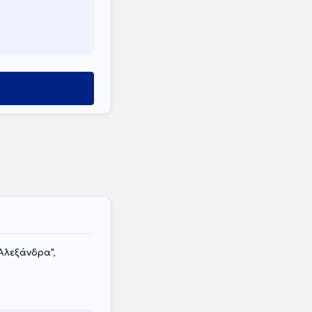
Αλεξάνδρα",