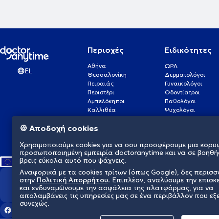
Περιοχές
Ειδικότητες
Αθήνα
ΩΡΛ
EL
Θεσσαλονίκη
Δερματολόγοι
Πειραιάς
Γυναικολόγοι
Περιστέρι
Οδοντίατροι
Αμπελόκηποι
Παθολόγοι
Καλλιθέα
Ψυχολόγοι
Πάτρα
Οφθαλμίατροι
🍪 Αποδοχή cookies
Γλυφάδα
Ενδοκρινολόγοι
Νίκαια
Ουρολόγοι
Χρησιμοποιούμε cookies για να σου προσφέρουμε μια κορυ
Νέα Σμύρνη
Καρδιολόγοι
προσωποποιημένη εμπειρία doctoranytime και να σε βοηθή
βρεις εύκολα αυτό που ψάχνεις.
Αναφορικά με τα cookies τρίτων (όπως Google), δες περισ
στην
Πολιτική Απορρήτου
. Επιπλέον, αναλύουμε την επισκ
Διαμορφώνουμε το μέλλον τη
και ενδυναμώνουμε την ασφάλεια της πλατφόρμας, για να
απολαμβάνεις τις υπηρεσίες μας σε ένα περιβάλλον που εξ
συνεχώς.