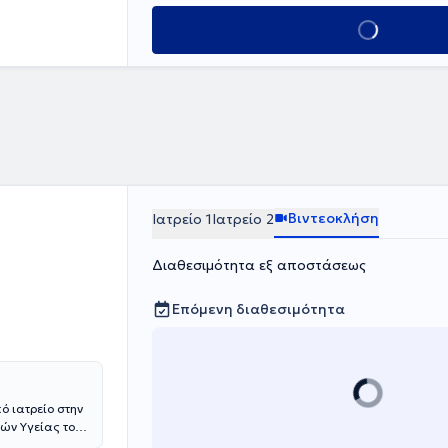
ΓΝΑ και, στη
Κλείσε ραντεβού
κό Πολυϊατρείο
ου Χολαργού.
Βιντεοκλήση
Ιατρείο 1
Ιατρείο 2
Διαθεσιμότητα εξ αποστάσεως
Επόμενη διαθεσιμότητα
ό ιατρείο στην
μών Υγείας του
ορας Ιατρικής