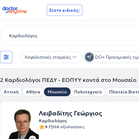
doctoranytime
Είστε ειδικός;
Ασφαλιστικές εταιρείες
DO+ Προνομιακές τιμ
2
Καρδιολόγοι ΠΕΔΥ - ΕΟΠΥΥ κοντά στο Μουσείο
Αττική
Αθήνα
Μουσείο
Πολυτεχνείο
Πλατεία Βικτ
Λειβαδίτης Γεώργιος
Καρδιολόγος
|
9.7
368 αξιολογήσεις