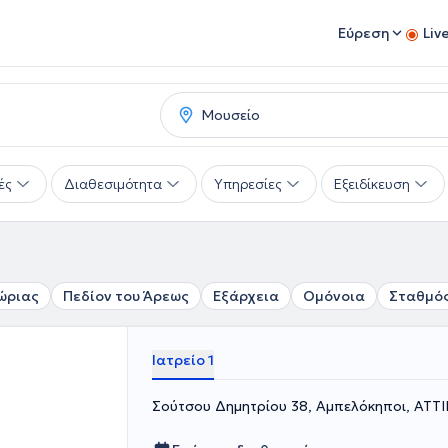
Εύρεση
Liv
ές
Διαθεσιμότητα
Υπηρεσίες
Εξειδίκευση
ώριας
Πεδίον του Άρεως
Εξάρχεια
Ομόνοια
Σταθμός
Ιατρείο 1
Σούτσου Δημητρίου 38, Αμπελόκηποι, ΑΤΤ