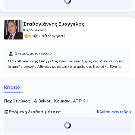
Σταθογιάννης Ευάγγελος
Καρδιολόγος
|
9.8
87 αξιολογήσεις
Σχετικά με τον ειδικό
Ο
Σταθογιάννης Ευάγγελος
είναι Καρδιολόγος και Διδάκτωρ της
Ιατρικής σχολής Αθηνών με ιδιωτικό ιατρείο στο Κουκάκι. Είναι
απόφοιτος της Στρατιωτικής Ιατρικής σχολής του Αριστοτελείου
Πανεπιστημίου Αθηνών. Ακολούθως, ειδικεύτηκε στην Παθολογία
και στην Καρδιολογία στο ΓΝΑ Ιπποκράτειο και έχει μετεκπαιδευτεί
Ιατρείο 1
στην Καρδιολογία στο HARVARD MGH Hospital της Βοστώνης των
ΗΠΑ. Διαθέτει πολυετή εμπειρία στην Καρδιολογία, έχοντας
εργαστεί στο Αμερικανικό νοσοκομείο της Μον Βελγίου αλλά και ως
Παρθενώνος 1 & Βεΐκου, Κουκάκι, ΑΤΤΙΚΗ
Διευθυντής της Καρδιολογικής Κλινικής του 251 ΓΝΑ και, στη
συνέχεια, Διευθυντής του νοσοκομείου. Τέλος, δημιούργησε το
Επόμενη διαθεσιμότητα
Κλείσε ραντεβού
Δημοτικό Πολυϊατρείο του δήμου Παπάγου και αναβάθμισε το
Δημοτικό Πολυϊατρείο του δήμου Χολαργού.