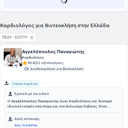
Καρδιολόγος για Βιντεοκλήση στην Ελλάδα
ΠΕΔΥ - ΕΟΠΥΥ
Αγγελόπουλος Παναγιώτης
Καρδιολόγος
|
10.0
22 αξιολογήσεις
Διαθεσιμότητα για βιντεοκλήση
Triplex καρδιάς
Σχετικά με τον ειδικό
Ο
Αγγελόπουλος Παναγιώτης
είναι Καρδιολόγος και διατηρεί
ιδιωτικό ιατρείο στην Κύμη και στο Αυλωνάρι Ευβοίας. Είναι
πτυχιούχος της Σχολής Επιστημών Υγείας του Εθνικού &
Καποδιστριακού Πανεπιστημίου Αθηνών καθώς και Διδάκτορας
Απλή επίσκεψη
Ιατρικής του προαναφερθέντος πανεπιστημίου. Στο πλαίσιο της
Δες το κόστος
ειδίκευσής, του εργάστηκε στην Α' Πανεπιστημιακή καρδιολογική