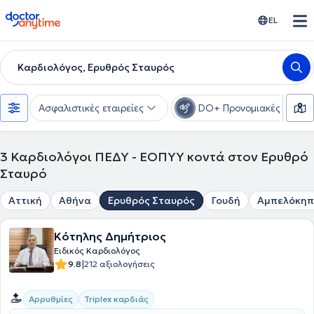
doctoranytime
EL
Καρδιολόγος, Ερυθρός Σταυρός
Ασφαλιστικές εταιρείες
DO+ Προνομιακές τιμές
3
Καρδιολόγοι ΠΕΔΥ - ΕΟΠΥΥ κοντά στον Ερυθρό
Σταυρό
Αττική
Αθήνα
Ερυθρός Σταυρός
Γουδή
Αμπελόκηπ
Κότηλης Δημήτριος
Ειδικός Καρδιολόγος
|
9.8
212 αξιολογήσεις
Αρρυθμίες
Triplex καρδιάς