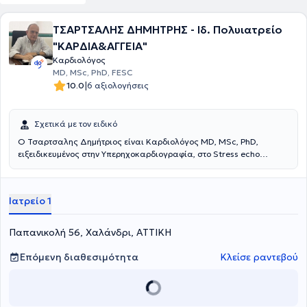
ΤΣΑΡΤΣΑΛΗΣ ΔΗΜΗΤΡΗΣ - Ιδ. Πολυιατρείο
"ΚΑΡΔΙΑ&ΑΓΓΕΙΑ"
Καρδιολόγος
MD, MSc, PhD, FESC
|
10.0
6 αξιολογήσεις
Σχετικά με τον ειδικό
Ο Τσαρτσαλης Δημήτριος είναι Καρδιολόγος MD, MSc, PhD,
ειξειδικευμένος στην Υπερηχοκαρδιογραφία, στο Stress echo
(Δυναμική Υπερηχοκαρδιογραφία) και στο Διοισοφάγειο
Υπερηχοκαρδιογράφημα (ΤΟΕ). Διατηρεί ιδιωτικό ιατρείο στο
Χαλάνδρι και είναι Διδάκτωρ στο Εθνικό και Καποδιστριακό
Ιατρείο 1
Πανεπιστήμιο Αθηνών. Στο ίδιο Πανεπιστήμιο απέκτησε το πτυχίο
της Ιατρικής καθώς έλαβε και μεταπτυχιακό τίτλο σπουδών στην
Ιατρική Βιολογία. Η ειδικότητά του στην Καρδιολογία
Παπανικολή 56, Χαλάνδρι, ΑΤΤΙΚΗ
πραγματοποιήθηκε στο Γενικό Νοσοκομείο Αθηνών "Ιπποκράτειο",
όπου απέκτησε πολύτιμη κλινική εμπειρία στη διάγνωση και
Επόμενη διαθεσιμότητα
Κλείσε ραντεβού
αντιμετώπιση καρδιαγγειακών νοσημάτων, στη διαχείριση οξέων
στεφανιαίων συνδρόμων, στην υπερηχοκαρδιογραφία, καθώς και
στη φροντίδα ασθενών με καρδιακή ανεπάρκεια και αρρυθμίες.
Κατά τη διάρκεια της επαγγελματικής του πορείας, διετέλεσε