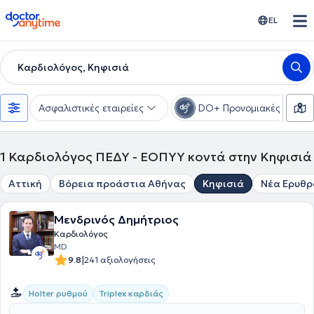
doctoranytime
EL
Καρδιολόγος, Κηφισιά
Ασφαλιστικές εταιρείες
DO+ Προνομιακές τιμές
1
Καρδιολόγος ΠΕΔΥ - ΕΟΠΥΥ κοντά στην Κηφισιά
Αττική
Βόρεια προάστια Αθήνας
Κηφισιά
Νέα Ερυθρ
Μενδρινός Δημήτριος
Καρδιολόγος
MD
|
9.8
241 αξιολογήσεις
Holter ρυθμού
Triplex καρδιάς