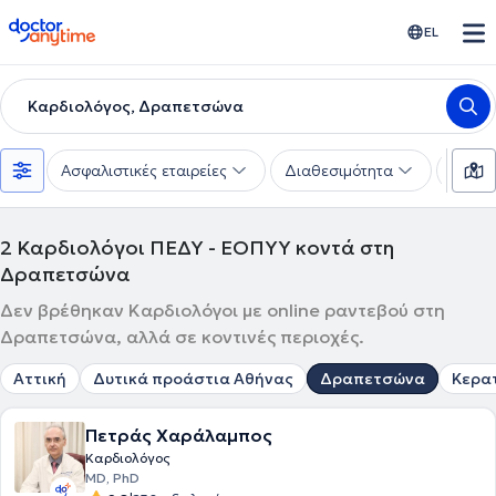
doctoranytime
EL
Καρδιολόγος, Δραπετσώνα
Ασφαλιστικές εταιρείες
Διαθεσιμότητα
Υπηρε
2
Καρδιολόγοι ΠΕΔΥ - ΕΟΠΥΥ κοντά στη
Δραπετσώνα
Δεν βρέθηκαν Καρδιολόγοι με online ραντεβού στη
Δραπετσώνα, αλλά σε κοντινές περιοχές.
Αττική
Δυτικά προάστια Αθήνας
Δραπετσώνα
Κερατ
Πετράς Χαράλαμπος
Καρδιολόγος
MD, PhD