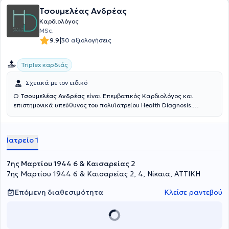
Τσουμελέας Ανδρέας
Καρδιολόγος
MSc.
|
9.9
30 αξιολογήσεις
Triplex καρδιάς
Σχετικά με τον ειδικό
O
Τσουμελέας Ανδρέας
είναι Επεμβατικός Καρδιολόγος και
επιστημονικά υπεύθυνος του πολυϊατρείου Health Diagnosis.
Επίσης, είναι διευθυντής του Καρδιολογικού τμήματος του
Θεραπευτηρίου Αθηνών, Επεμβατικός Καρδιολόγος στη Βιοκλινική
Αθηνών καθώς και εξωτερικός συνεργάτης των Νοσοκομείων
Ιατρείο 1
«ΥΓΕΙΑ» και «ΙΑΣΩ GENERAL». Είναι πτυχιούχος Ιατρικής από την
Ιατρική Σχολή του Εθνικού Καποδιστριακού Πανεπιστημίου Αθηνών
(ΕΚΠΑ), με βαθμό «λίαν καλώς». Ακολούθησε η διαδικασία της
7ης Μαρτίου 1944 6 & Καισαρείας 2
ειδίκευσής του στην Καρδιολογία, η οποία περιελάμβανε δυο έτη
7ης Μαρτίου 1944 6 & Καισαρείας 2, 4, Νίκαια, ΑΤΤΙΚΗ
Παθολογίας στην Β’ Πανεπιστημιακή Παθολογική Κλινική του Γ.Ν.Α.
«Ιπποκράτειο» και τέσσερα έτη Καρδιολογίας στην Β’ Καρδιολογική
Επόμενη διαθεσιμότητα
Κλείσε ραντεβού
κλινική του Γενικού Νοσοκομείου Αθηνών «Κοργιαλένειο -
Μπενάκειο Ελληνικός Ερυθρός Σταυρός». Έλαβε τον τίτλο
ειδικότητας στην Καρδιολογία το 2019. Στη συνέχεια, εξειδικεύτηκε
και συμμετείχε επί δύο έτη σε όλο το φάσμα της Επεμβατικής