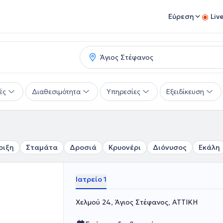
Εύρεση
Liv
ές
Διαθεσιμότητα
Υπηρεσίες
Εξειδίκευση
οιξη
Σταμάτα
Δροσιά
Κρυονέρι
Διόνυσος
Εκάλη
Ιατρείο 1
Χελμού 24, Άγιος Στέφανος, ΑΤΤΙΚΗ