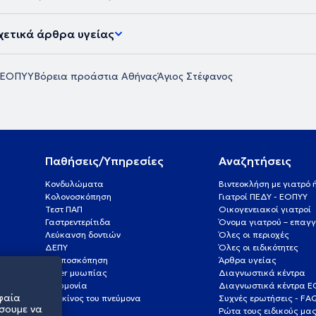
χετικά άρθρα υγείας
 ΕΟΠΥΥ
Βόρεια προάστια Αθήνας
Άγιος Στέφανος
Παθήσεις/Υπηρεσίες
Αναζητήσεις
Κονδυλώματα
Βιντεοκλήση με γιατρό
Κολονοσκόπηση
Γιατροί ΠΕΔΥ - ΕΟΠΥΥ
Τεστ ΠΑΠ
Οικογενειακοί γιατροί
Γαστρεντερίτιδα
Όνομα γιατρού – επαγγ
Λεύκανση δοντιών
Όλες οι περιοχές
ΔΕΠΥ
Όλες οι ειδικότητες
Κολποσκόπηση
Άρθρα υγείας
Laser μυωπίας
Διαγνωστικά κέντρα
Πνευμονία
Διαγνωστικά κέντρα 
φαία
Καρκίνος του πνεύμονα
Συχνές ερωτήσεις - FA
σουμε να
Ρώτα τους ειδικούς μα