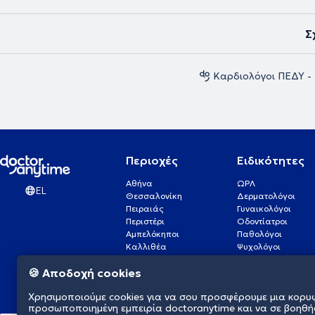
Σ
Καρδιολόγοι ΠΕΔΥ -
Περιοχές
Ειδικότητες
Αθήνα
ΩΡΛ
EL
Θεσσαλονίκη
Δερματολόγοι
Πειραιάς
Γυναικολόγοι
Περιστέρι
Οδοντίατροι
Αμπελόκηποι
Παθολόγοι
Καλλιθέα
Ψυχολόγοι
Πάτρα
Οφθαλμίατροι
🍪 Αποδοχή cookies
Γλυφάδα
Ενδοκρινολόγοι
Νίκαια
Ουρολόγοι
Χρησιμοποιούμε cookies για να σου προσφέρουμε μια κορυ
Νέα Σμύρνη
Καρδιολόγοι
προσωποποιημένη εμπειρία doctoranytime και να σε βοηθή