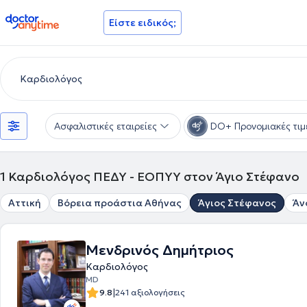
doctoranytime
Είστε ειδικός;
Ασφαλιστικές εταιρείες
DO+ Προνομιακές τιμ
1
Καρδιολόγος ΠΕΔΥ - ΕΟΠΥΥ στον Άγιο Στέφανο
Αττική
Βόρεια προάστια Αθήνας
Άγιος Στέφανος
Άν
Μενδρινός Δημήτριος
Καρδιολόγος
MD
|
9.8
241 αξιολογήσεις