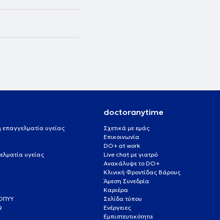
doctoranytime
 ή επαγγελματία υγείας
Σχετικά με εμάς
Επικοινωνία
DO+ at work
ελματία υγείας
Live chat με γιατρό
Ανακάλυψε το DO+
Κλινική Φροντίδας Βάρους
Άμεση Συνεδρία
Καριέρα
ΕΟΠΥΥ
Σελίδα τύπου
Q
Ενέργειες
ς
Εμπιστευτικότητα