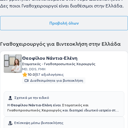
Δες ποιοι Γναθοχειρουργοί είναι διαθέσιμοι στην Ελλάδα.
Προβολή όλων
Γναθοχειρουργός για Βιντεοκλήση στην Ελλάδα
Θεοφίλου Νάντια-Ελένη
Στοματικός - Γναθοπροσωπικός Χειρουργός
MD, DDS, FMH
|
10.0
57 αξιολογήσεις
Διαθεσιμότητα για βιντεοκλήση
Σχετικά με την ειδικό
Η
Θεοφίλου Νάντια-Ελένη
είναι
Στοματικός και
Γναθοπροσωπικός Χειρουργός
και διατηρεί ιδιωτικό ιατρείο στο
Παλαιό Φάληρο. Έχει αποφοιτήσει με άριστα από την Ιατρική Σχολή
του Εθνικού και Καποδιστριακού Πανεπιστημίου Αθηνών (ΕΚΠΑ)
Επίσκεψη μέσω βιντεοκλήσης
καθώς και από την Οδοντιατρική σχολή του Εθνικού και