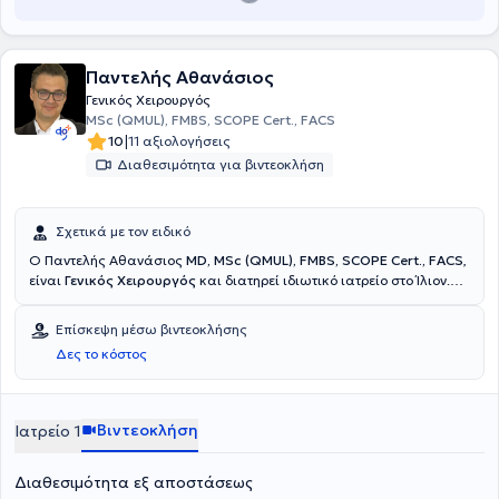
Παντελής Αθανάσιος
Γενικός Χειρουργός
MSc (QMUL), FMBS, SCOPE Cert., FACS
|
10
11 αξιολογήσεις
Διαθεσιμότητα για βιντεοκλήση
Σχετικά με τον ειδικό
Ο Παντελής Αθανάσιος
MD, MSc (QMUL), FMBS, SCOPE Cert., FACS
,
είναι
Γενικός Χειρουργός
και διατηρεί ιδιωτικό ιατρείο στο Ίλιον.
Είναι εξειδικευμένος στη Μεταβολική και Βαριατρική Χειρουργική,
απόφοιτος της Ιατρικής Σχολής του Εθνικού και Καποδιστριακού
Επίσκεψη μέσω βιντεοκλήσης
Πανεπιστημίου Αθηνών και κατέχει δύο μεταπτυχιακούς τίτλους
Δες το κόστος
σπουδών από το Queen Mary University of London και από την
Ιατρική Σχολή Αθηνών. Έχει λάβει εξειδίκευση στη λαπαροσκοπική
και ελάχιστα επεμβατική χειρουργική καθώς και στη χειρουργική
της παχυσαρκίας και των μεταβολική νοσημάτων, με εκπαίδευση
Βιντεοκλήση
Ιατρείο 1
στα κορυφαία κέντρα Mohak της Ινδίας και Ponderas της
Ρουμανίας, ως υπότροφος της Ευρωπαϊκής Εταιρίας Ενδοσκοπικής
Διαθεσιμότητα εξ αποστάσεως
Χειρουργικής (EAES). Διαθέτει εμπειρία σε νοσοκομεία της