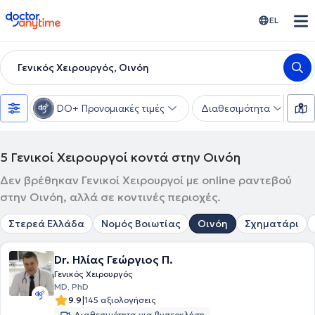
doctoranytime
EL
Γενικός Χειρουργός, Οινόη
DO+ Προνομιακές τιμές
Διαθεσιμότητα
Υ
5
Γενικοί Χειρουργοί κοντά στην Οινόη
Δεν βρέθηκαν Γενικοί Χειρουργοί με online ραντεβού
στην Οινόη, αλλά σε κοντινές περιοχές.
Στερεά Ελλάδα
Νομός Βοιωτίας
Οινόη
Σχηματάρι
Dr. Ηλίας Γεώργιος Π.
Γενικός Χειρουργός
MD, PhD
|
9.9
145 αξιολογήσεις
Διαθεσιμότητα για βιντεοκλήση