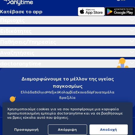
Κατέβασε το app
Περιοχές
Ειδικότητες
Παθήσεις/Υπηρεσίες
Αναζητήσεις
doctoranytime
Διαμορφώνουμε το μέλλον της υγείας
παγκοσμίως
Ελλάδα
Βέλγιο
Μεξικό
Κολομβία
Εκουαδόρ
Γουατεμάλα
Βραζιλία
Χρησιμοποιούμε cookies για να σου προσφέρουμε μια κορυφαία
προσωποποιημένη εμπειρία doctoranytime και να σε βοηθήσουμε
να βρεις εύκολα αυτό που ψάχνεις.
Οροι χρήσης
Cookies
Πολιτική προστασίας προσωπικού απορρήτου
Προσαρμογή
Απόρριψη
Aποδοχή
© 2026 doctoranytime