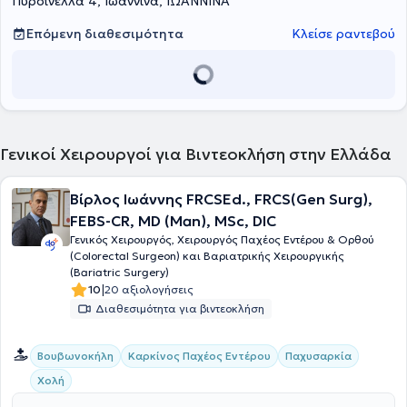
Πυρσινέλλα 4, Ιωάννινα, ΙΩΑΝΝΙΝΑ
παραθυρεοειδών και των επινεφριδίων. Αποφοίτησε από την
Ιατρική Σχολή του Πανεπιστημίου Ιωαννίνων και ολοκλήρωσε την
Επόμενη διαθεσιμότητα
Κλείσε ραντεβού
ειδικότητα της Γενικής Χειρουργικής στο Γενικό Νοσοκομείο
Ιωαννίνων «Γ. Χατζηκώστα». Κατέχει δύο Μεταπτυχιακούς Τίτλους:
στη Χειρουργική Ενδοκρινών Αδένων από το Αριστοτέλειο
Πανεπιστήμιο Θεσσαλονίκης (ΑΠΘ) και στη Διοίκηση Μονάδων
Υγείας από το Ελληνικό Ανοικτό Πανεπιστήμιο (ΕΑΠ).
Γενικοί Χειρουργοί για Βιντεοκλήση στην Ελλάδα
Βίρλος Ιωάννης FRCSEd., FRCS(Gen Surg),
FEBS-CR, MD (Man), MSc, DIC
Γενικός Χειρουργός, Χειρουργός Παχέος Εντέρου & Ορθού
(Colorectal Surgeon) και Βαριατρικής Χειρουργικής
(Bariatric Surgery)
|
10
20 αξιολογήσεις
Διαθεσιμότητα για βιντεοκλήση
Βουβωνοκήλη
Καρκίνος Παχέος Εντέρου
Παχυσαρκία
Χολή