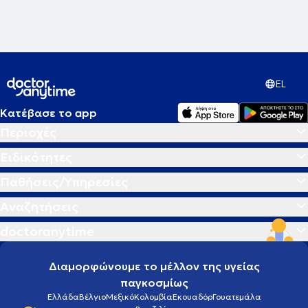
EL
Κατέβασε το app
Περιοχές
Ειδικότητες
Παθήσεις/Υπηρεσίες
Αναζητήσεις
doctoranytime
Διαμορφώνουμε το μέλλον της υγείας
παγκοσμίως
Ελλάδα
Βέλγιο
Μεξικό
Κολομβία
Εκουαδόρ
Γουατεμάλα