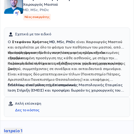
Χειρουργός Μαστού
MD, MSc, PhDc
Νέος συνεργάτης
Σχετικά με τον ειδικό
Ο
Στεφάνου Χρήστος
MD, MSc, PhDc
είναι
Χειρουργός Μαστού
και ασχολείται με όλο το φάσμα των παθήσεων του μαστού, από
την πρόληψη και την διάγνωση έως και τις πλέον εξειδικευμένες
Ιδιαίτερη έμφαση δίνεται στην λεπτομερή ενημέρωση και
επεμβάσεις.
εξατομικευμένη προσέγγιση της κάθε ασθενούς, με στόχο την
καλύτερη δυνατή θεραπευτική έκβαση και την διατήρηση ποιότητας
Παρακολουθεί συνέχεια τις εξελίξεις στον χώρο της χειρουργικής
ζωής.
μαστού, συμμετέχοντας σε συνέδρια και εκπαιδευτικά σεμινάρια.
Είναι κάτοχος δύο μεταπτυχιακών τίτλων (Πανεπιστημίο Πάτρας,
Αριστοτέλειο Πανεπιστήμιο Θεσσαλονίκης) και υποψήφιος
διδάκτωρ στο Πανεπιστήμιο Ιωαννίνων.
Επιπλέον, είναι μέλος της Επιστημονικής Μαστολογικής Εταιρείας
Ίαση Στήριξη (ΕΜΕΙΣ) και προσφέρει δωρεάν τις χειρουργικές του
υπηρεσίες σε άπορες ασθενείς με καρκίνο μαστού και συμμετέχει
στις δράσεις της εταιρείας για ενημέρωση του κοινού για τον
Απλή επίσκεψη
καρκίνο του μαστού και εξέταση γυναικών σε απομακρυσμένα μέρη
Δες το κόστος
της Ελλάδας.
Ιατρείο 1