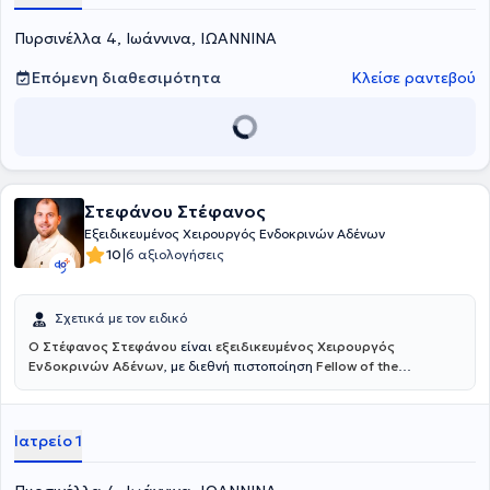
Πυρσινέλλα 4, Ιωάννινα, ΙΩΑΝΝΙΝΑ
Επόμενη διαθεσιμότητα
Κλείσε ραντεβού
Στεφάνου Στέφανος
Εξειδικευμένος Χειρουργός Ενδοκρινών Αδένων
|
10
6 αξιολογήσεις
Σχετικά με τον ειδικό
Ο Στέφανος Στεφάνου
είναι
εξειδικευμένος Χειρουργός
Ενδοκρινών Αδένων
, με διεθνή πιστοποίηση
Fellow of the
European Board of Surgery – Endocrine (FEBS/Endocrine)
, τίτλο που
αναγνωρίζεται σε ευρωπαϊκό επίπεδο και απονέμεται σε
χειρουργούς με υψηλή εξειδίκευση και εμπειρία στη χειρουργική
Ιατρείο 1
των ενδοκρινών αδένων. Διατηρεί ιδιωτικό ιατρείο στους
Αμπελόκηπους, προσφέροντας εξατομικευμένη και υψηλού επιπέδου
φροντίδα σε ασθενείς με παθήσεις του θυρεοειδούς, των