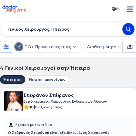
doctoranytime
EL
Γενικός Χειρουργός, Ήπειρος
DO+ Προνομιακές τιμές
Διαθεσιμότητα
Υ
4
Γενικοί Χειρουργοί στην Ήπειρο
Ήπειρος
Νομός Ιωαννίνων
Στεφάνου Στέφανος
Εξειδικευμένος Χειρουργός Ενδοκρινών Αδένων
|
10
6 αξιολογήσεις
Σχετικά με τον ειδικό
Ο Στέφανος Στεφάνου
είναι
εξειδικευμένος Χειρουργός