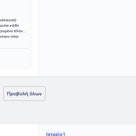
ηνόπαυση)
 ώστε κάθε
χευμένο πλάνο
ύσουν στην
Προβολή όλων
Ιατρείο 1