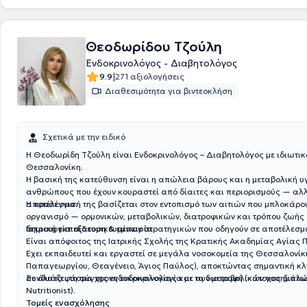
εξειδικεύεται στο σακχαρώδη διαβήτη, σε θυρεοειδή - παραθυρεοειδε
στον διαβήτη κύησης.
Θεοδωρίδου Τζούλη
Ενδοκρινολόγος - Διαβητολόγος
|
9.9
271 αξιολογήσεις
Διαθεσιμότητα για βιντεοκλήση
Σχετικά με την ειδικό
Η Θεοδωρίδη Τζούλη είναι Ενδοκρινολόγος – Διαβητολόγος με ιδιωτικό
Θεσσαλονίκη.
Η βασική της κατεύθυνση είναι η απώλεια βάρους και η μεταβολική υ
ανθρώπους που έχουν κουραστεί από δίαιτες και περιορισμούς — αλ
αποτέλεσμα.
Η προσέγγισή της βασίζεται στον εντοπισμό των αιτιών που μπλοκάρου
οργανισμό — ορμονικών, μεταβολικών, διατροφικών και τρόπου ζωής 
δημιουργία εξατομικευμένων στρατηγικών που οδηγούν σε αποτέλεσμ
Iατρική εκπαίδευση & εμπειρία
Είναι απόφοιτος της Ιατρικής Σχολής της Κρατικής Ακαδημίας Αγίας 
Έχει εκπαιδευτεί και εργαστεί σε μεγάλα νοσοκομεία της Θεσσαλονίκ
Παπαγεωργίου, Θεαγένειο, Άγιος Παύλος), αποκτώντας σημαντική κλι
σε όλο το φάσμα της ενδοκρινολογίας και των μεταβολικών νοσημάτω
Συνδυάζει τη σύγχρονη ενδοκρινολογία με τη διατροφή (κάτοχος διπλ
Nutritionist).
Τομείς ενασχόλησης