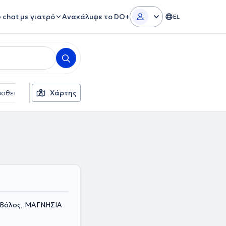
e chat με γιατρό
Ανακάλυψε το DO+
EL
σθετα φίλτρα
Χάρτης
Γλώσσες
Ασφαλιστικές εταιρείες
 Βόλος, ΜΑΓΝΗΣΙΑ