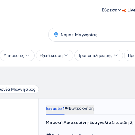
Εύρεση
Liv
Υπηρεσίες
Εξειδίκευση
Τρόποι πληρωμής
Πρό
Ιωνία Μαγνησίας
Βιντεοκλήση
Ιατρείο 1
Μπουκή Αικατερίνη-Ευαγγελία
Σπυρίδη 2,