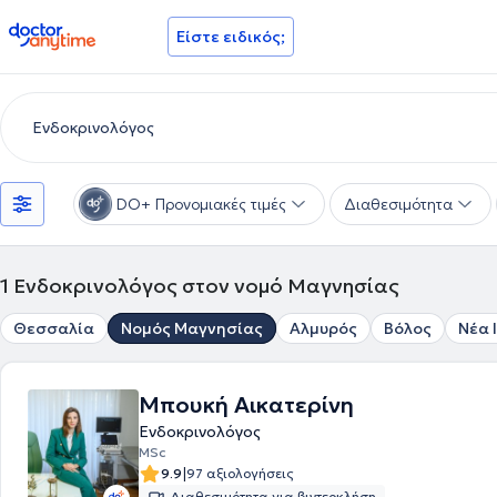
doctoranytime
Είστε ειδικός;
DO+ Προνομιακές τιμές
Διαθεσιμότητα
1
Ενδοκρινολόγος στον νομό Μαγνησίας
Θεσσαλία
Νομός Μαγνησίας
Αλμυρός
Βόλος
Νέα 
Μπουκή Αικατερίνη
Ενδοκρινολόγος
MSc
|
9.9
97 αξιολογήσεις
Διαθεσιμότητα για βιντεοκλήση