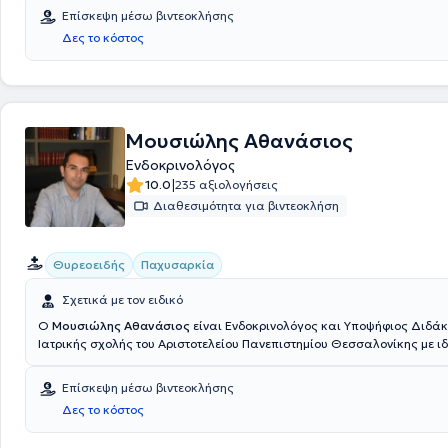
Επίσκεψη μέσω βιντεοκλήσης
Δες το κόστος
Μουσιώλης Αθανάσιος
Ενδοκρινολόγος
|
10.0
235 αξιολογήσεις
Διαθεσιμότητα για βιντεοκλήση
Θυρεοειδής
Παχυσαρκία
Σχετικά με τον ειδικό
Ο
Μουσιώλης Αθανάσιος
είναι Ενδοκρινολόγος και Υποψήφιος Διδάκ
Ιατρικής σχολής του Αριστοτελείου Πανεπιστημίου Θεσσαλονίκης με ιδ
στη Θεσσαλονίκη. Είναι απόφοιτος της Ιατρικής σχολής του Πανεπιστ
με μεταπτυχιακό δίπλωμα εξειδίκευσης στην Κλινική Διαβητολογία. Ε
Επίσκεψη μέσω βιντεοκλήσης
ειδικεύτηκε στην Ενδοκρονολογία στο Πανεπιστημιακό Γενικό Νοσοκομε
Δες το κόστος
συμμετάσχει με εργασίες σε ελληνικά και ευρωπαϊκά συνέδρια και σε
πρωτόκολλα, ενώ έχει συγγράψει πληθώρα άρθρων σε διεθνή περιοδι