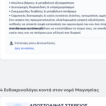
• Απώλεια βάρους & μεταβολική εξισορρόπηση
• Διαταραχές θυρεοειδούς & υπερηχογράφημα
• Σακχαρώδης διαβήτης & μεταβολικό σύνδρομο
• Ορμονικές διαταραχές & υγεία γυναίκας (κύκλος, εγκυμοσύνη, εμμ
Στο ιατρείο της πραγματοποιείται ολοκληρωμένη ιατρική αξιολόγηση,
ασθενής να αποκτά σαφή κατανόηση του οργανισμού του και ένα στο
από την πρώτη επίσκεψη.
Απευθύνεται σε όσους θέλουν να καταλάβουν το σώμα τους, να επενδ
υγεία τους και να πετύχουν μια αλλαγή που διαρκεί.
Επίσκεψη μέσω βιντεοκλήσης
Δες το κόστος
4
Ενδοκρινολόγοι κοντά στον νομό Μαγνησίας
ΑΠΟΣΤΟΛΙΝΑΣ ΣΤΕΡΓΙΟΣ