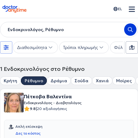
doctoranytime
EL
Ενδοκρινολόγος, Ρέθυμνο
Διαθεσιμότητα
Τρόποι πληρωμής
Φύλο
1
Ενδοκρινολόγος στο Ρέθυμνο
Κρήτη
Ρέθυμνο
Δράμια
Σούδα
Χανιά
Μοίρες
Πέτκοβα Βαλεντίνα
Ενδοκρινολόγος - Διαβητολόγος
|
9.8
20 αξιολογήσεις
Απλή επίσκεψη
Δες το κόστος