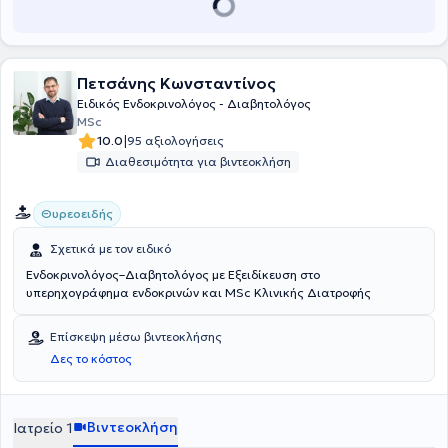
ενδοκρινολογίας. Τέλος, είναι μέλος του Ιατρικού Συλλόγου Αθηνών
και της Ελληνικής Ενδοκρινολογικής Εταιρείας και μιλάει αγγλικά,
ιταλικά και γερμανικά.
Πετσάνης Κωνσταντίνος
Ειδικός Ενδοκρινολόγος - Διαβητολόγος
MSc
|
10.0
95 αξιολογήσεις
Διαθεσιμότητα για βιντεοκλήση
Θυρεοειδής
Σχετικά με τον ειδικό
Ενδοκρινολόγος–Διαβητολόγος με Εξειδίκευση στο
υπερηχογράφημα ενδοκρινών και MSc Κλινικής Διατροφής
Επίσκεψη μέσω βιντεοκλήσης
Δες το κόστος
Βιντεοκλήση
Ιατρείο 1