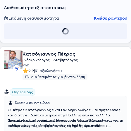
Διαθεσιμότητα εξ αποστάσεως
Επόμενη διαθεσιμότητα
Κλείσε ραντεβού
Κατσόγιαννος Πέτρος
Ενδοκρινολόγος – Διαβητολόγος
PhD
|
9.9
31 αξιολογήσεις
Διαθεσιμότητα για βιντεοκλήση
Θυρεοειδής
Σχετικά με τον ειδικό
Ο
Πέτρος Κατσόγιαννος
είναι
Ενδοκρινολόγος – Διαβητολόγος
και διατηρεί ιδιωτικό ιατρείο στην Παλλήνη ενώ παράλληλα
συνεργάζεται με το ιδιωτικό Νοσοκομείο "Υγεία". Διακρίνεται για τη
Προσφέρει ολοκληρωμένη διάγνωση και θεραπεία για
συνδυασμένη του εμπειρία σε κλινική πράξη, έρευνα και
ενδοκρινολογικές, διαβητολογικές παθήσεις και παθήσεις
πανεπιστημιακή εκπαίδευση. Αποφοίτησε από την Ιατρική Σχολή του
μεταβολισμού, παθήσεις θυρεοειδούς αδένα (υποθυρεοειδισμός,