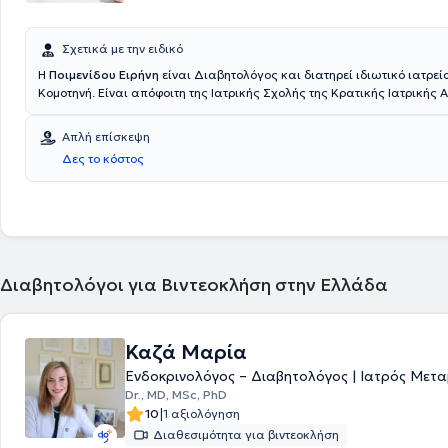
Σχετικά με την ειδικό
Η
Ποιμενίδου Ειρήνη
είναι Διαβητολόγος και διατηρεί ιδιωτικό ιατρεί
Κομοτηνή. Είναι απόφοιτη της Ιατρικής Σχολής της Κρατικής Ιατρικής 
Σέτσενοβ" της Μόσχας. Ειδικεύτηκε στην Παθολογία στο Γενικό Νοσοκ
και στην Ενδοκρινολογία στο Αντικαρκινικό Νοσοκομείο Θεσσαλονίκης
Απλή επίσκεψη
Είχε εργαστεί ως Ενδοκρινολόγος στο εξωτερικό ιατρείο της Αστικής 
Δες το κόστος
68 της Μόσχας, ενώ ήταν και ιατρός στο project του MSF για την υγει
φαρμακευτική κάλυψη των φιλοξενουμένων στο Προαναχωρησιακό Κέ
Μεταναστών Κομοτηνής στους Γιατρούς Χωρίς Σύνορα. Τέλος, είναι μέ
Ιατρικού Συλλόγου Ροδόπης και της Ελληνικής Ενδοκρινολογικής Εταιρ
αγγλικά, γερμανικά και ρωσικά.
Διαβητολόγοι για Βιντεοκλήση στην Ελλάδα
Καζά Μαρία
Ενδοκρινολόγος – Διαβητολόγος | Ιατρός Μετ
Dr., MD, MSc, PhD
|
10
1 αξιολόγηση
Διαθεσιμότητα για βιντεοκλήση