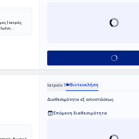
ος | Ιατρός
αλμένη
κού
ής του Εθνικού
ιατριβής
ξία παιδιών και
το
Κλείσε ραντεβο
inology and
ίνου (Queen
nd Dentistry UK)
χει εκπαιδευτεί
εκτενή κλινική
Βιντεοκλήση
Ιατρείο 1
ώδη διαβήτη
 οστεοπόρωση
Διαθεσιμότητα εξ αποστάσεως
ν, διαταραχών
 της
τητα επιπλέον
Επόμενη διαθεσιμότητα
σε ελληνικά και
 και Sport
ης Ελληνικής
ι του Ιατρικού
τηρεί ιδιωτικό