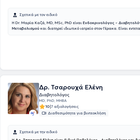
Σχετικά με τον ειδικό
Η Dr. Μαρία Καζά, MD, MSc, PhD είναι
Ενδοκρινολόγος – Διαβητολόγ
Μεταβολισμού
και διατηρεί ιδιωτικό ιατρείο στον Γέρακα. Είναι εντετ
Διδάσκουσα στο Τμήμα Φαρμακευτικής του Εθνικού και Καποδιστρια
Πανεπιστημίου Αθηνών. Είναι αριστούχος Διδάκτωρ της Ιατρικής Σχολ
και Καποδιστριακού Πανεπιστημίου Αθηνών, με τίτλο Διδακτορικής Δ
"Επίδραση της φυσικής δραστηριότητας στη σωματική και ψυχική ευε
εφήβων με σακχαρώδη διαβήτη". Ολοκλήρωσε με Άριστα (Distinction) 
μεταπτυχιακό της στην Ενδοκρινολογία και το Διαβήτη (MSc in Endocr
Diabetes) στην Ιατρική Σχολή του Πανεπιστημίου Queen Mary του Λονδ
Mary University of London, Barts and the London School of Medicine a
και είναι απόφοιτος της Ιατρικής Σχολής του Πανεπιστημίου Πατρών. Έ
σε νοσοκομεία της Ελλάδας και του Ηνωμένου Βασιλείου και διαθέτει 
Δρ. Τσαρουχά Ελένη
εμπειρία σε ευρύ φάσμα ενδοκρινολογικών παθήσεων, όπως σακχαρ
Διαβητολόγος
τύπου 1 και 2, διαβήτη κύησης, παχυσαρκία, παθήσεις θυρεοειδούς,
MD, PhD, MHBA
και ενδοκρινοπάθειες της κύησης, συνδρόμου πολυκυστικών ωοθηκώ
|
10
7 αξιολογήσεις
εμμήνου ρύσεως, των νοσημάτων των επινεφριδίων και της υπόφυσης,
ενδοκρινικής υπέρτασης. Η ερευνητική και ακαδημαϊκή της δραστηριό
Διαθεσιμότητα για βιντεοκλήση
περιλαμβάνει δημοσιεύσεις σε διεθνή ιατρικά περιοδικά, συμμετοχές 
διεθνή συνέδρια, καθώς και διδακτική εμπειρία στα τμήματα Dietetics
Science του Μητροπολιτικού και Mediterranean College. Είναι μέλος τ
Σχετικά με την ειδικό
Ενδοκρινολογικής Εταιρείας, του Ιατρικού Συλλόγου Αγγλίας (GMC) κα
Η
Δρ. Τσαρουχά Ελένη
είναι Ειδική Παθολόγος - Διαβητολόγος και δια