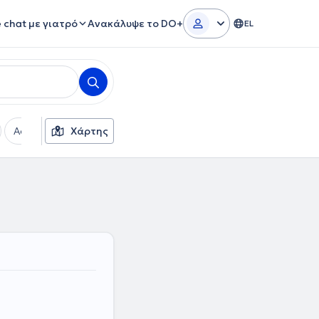
e chat με γιατρό
Ανακάλυψε το DO+
EL
Ασφαλιστικές εταιρείες
Χάρτης
Φύλο