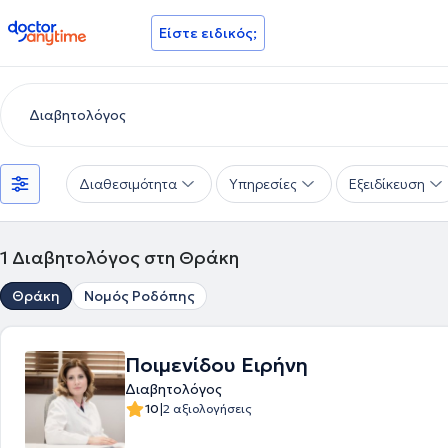
doctoranytime
Είστε ειδικός;
Διαθεσιμότητα
Υπηρεσίες
Εξειδίκευση
1
Διαβητολόγος στη Θράκη
Θράκη
Νομός Ροδόπης
Ποιμενίδου Ειρήνη
Διαβητολόγος
|
10
2 αξιολογήσεις