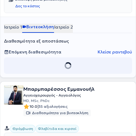
Δες το κόστος
Βιντεοκλήση
Ιατρείο 1
Ιατρείο 2
Διαθεσιμότητα εξ αποστάσεως
Επόμενη διαθεσιμότητα
Κλείσε ραντεβού
Μπαρμπαρέσσος Εμμανουήλ
Αγγειοχειρουργός - Αγγειολόγος
MD, MSc, PhDc
|
10.0
35 αξιολογήσεις
Διαθεσιμότητα για βιντεοκλήση
Θρόμβωση
Φλεβίτιδα και κιρσοί