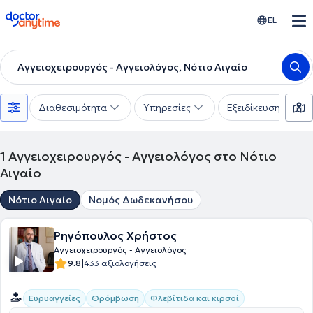
doctoranytime
EL
Αγγειοχειρουργός - Αγγειολόγος, Νότιο Αιγαίο
Διαθεσιμότητα
Υπηρεσίες
Εξειδίκευση
1
Αγγειοχειρουργός - Αγγειολόγος στο Νότιο
Αιγαίο
Νότιο Αιγαίο
Νομός Δωδεκανήσου
Ρηγόπουλος Χρήστος
Αγγειοχειρουργός - Αγγειολόγος
|
9.8
433 αξιολογήσεις
Ευρυαγγείες
Θρόμβωση
Φλεβίτιδα και κιρσοί