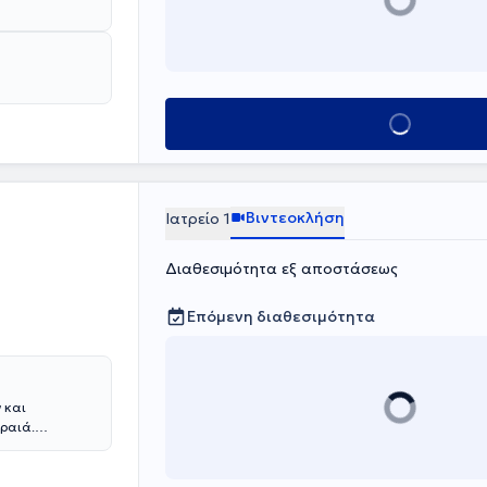
Κλείσε ραντεβο
Βιντεοκλήση
Ιατρείο 1
Διαθεσιμότητα εξ αποστάσεως
Επόμενη διαθεσιμότητα
 και
ιραιά.
ην Αθήνα και
ομείο
κτώντας