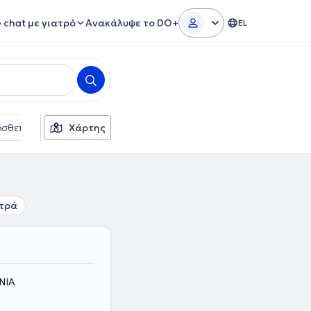
e chat με γιατρό
Ανακάλυψε το DO+
EL
σθετα φίλτρα
Χάρτης
Ασφαλιστικές εταιρείες
Φύλο
τρά
ΝΙΑ