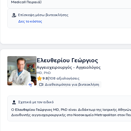
Medicall Πειραιά)
Επίσκεψη μέσω βιντεοκλήσης
Δες το κόστος
Ελευθερίου Γεώργιος
Αγγειοχειρουργός - Αγγειολόγος
MD, PhD
|
9.8
108 αξιολογήσεις
Διαθεσιμότητα για βιντεοκλήση
Σχετικά με τον ειδικό
Ο
Ελευθερίου Γεώργιος
MD, PhD είναι Διδάκτωρ της Ιατρικής Αθηνών
Διευθυντής αγγειοχειρουργικής στο Νοσοκομείο Metropolitan στον Πε
Εργάζεται ως Αγγειοχειρουργός - Αγγειολόγος με ιδιωτικό ιατρείο στ
παράλληλα εξετάζει και χειρουργεί ασθενείς στον Πειραιά στο Νοσοκ
Metropolitan. Ο ιατρός μετεκπαιδεύτηκε σε Ευρώπη και Αμερική απο