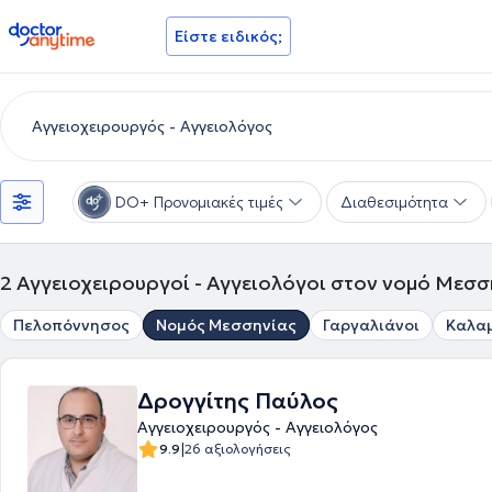
doctoranytime
Είστε ειδικός;
DO+ Προνομιακές τιμές
Διαθεσιμότητα
2
Αγγειοχειρουργοί - Αγγειολόγοι στον νομό Μεσσ
Πελοπόννησος
Νομός Μεσσηνίας
Γαργαλιάνοι
Καλα
Δρογγίτης Παύλος
Αγγειοχειρουργός - Αγγειολόγος
|
9.9
26 αξιολογήσεις