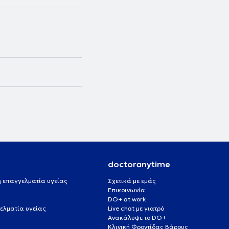
doctoranytime
 ή επαγγελματία υγείας
Σχετικά με εμάς
Επικοινωνία
DO+ at work
ελματία υγείας
Live chat με γιατρό
Ανακάλυψε το DO+
Κλινική Φροντίδας Βάρους