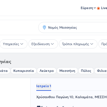
Εύρεση
Liv
Υπηρεσίες
Εξειδίκευση
Τρόποι πληρωμής
Πρό
ηνίας
μάτα
Κυπαρισσία
Λεύκτρο
Μεσσήνη
Πύλος
Φιλια
Ιατρείο 1
Χρύσανθου Παγώνη 10, Καλαμάτα, ΜΕΣΣΗ