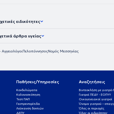
χετικές ειδικότητες
χετικά άρθρα υγείας
- Αγγειολόγοι
Πελοπόννησος
Νομός Μεσσηνίας
Παθήσεις/Υπηρεσίες
Αναζητήσεις
Κονδυλώματα
Βιντεοκλήση με γιατρό
Κολονοσκόπηση
Γιατροί ΠΕΔΥ - ΕΟΠΥΥ
Τεστ ΠΑΠ
Οικογενειακοί γιατροί
Γαστρεντερίτιδα
Όνομα γιατρού – επαγγ
Λεύκανση δοντιών
Όλες οι περιοχές
ΔΕΠΥ
Όλες οι ειδικότητες