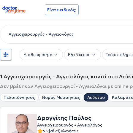
doctoranytime
Είστε ειδικός;
Διαθεσιμότητα
Εξειδίκευση
Τρόποι πληρω
1
Αγγειοχειρουργός - Αγγειολόγος κοντά στο Λεύκ
Δεν βρέθηκαν Αγγειοχειρουργοί - Αγγειολόγοι με online 
Πελοπόννησος
Νομός Μεσσηνίας
Λεύκτρο
Καλαμάτ
Δρογγίτης Παύλος
Αγγειοχειρουργός - Αγγειολόγος
|
9.9
26 αξιολογήσεις