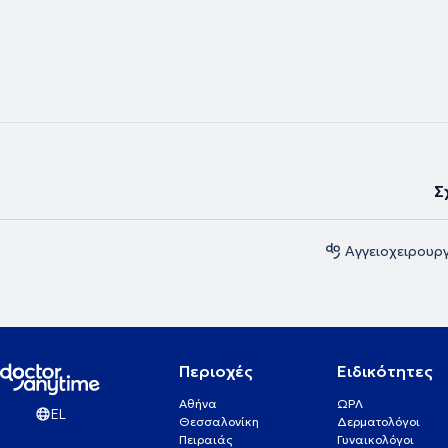
συνεδρίων, ενώ στο ιδιωτικό του ιατρείο παρέχει εξειδικευμένες υπηρε
Αγγειοχειρουργικής - Αγγειολογίας στις εξατομικευμένες ανάγκες τω
Σ
Αγγειοχειρουργ
Περιοχές
Ειδικότητες
Αθήνα
ΩΡΛ
EL
Θεσσαλονίκη
Δερματολόγοι
Πειραιάς
Γυναικολόγοι