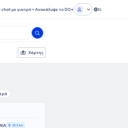
e chat με γιατρό
Ανακάλυψε το DO+
EL
Χάρτης
τρά
ΝΙΑ
25,5 km