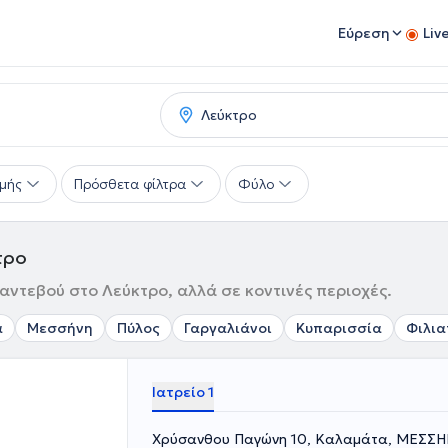
Εύρεση
Liv
μής
Πρόσθετα φίλτρα
Φύλο
τρο
ραντεβού στο Λεύκτρο, αλλά σε κοντινές περιοχές.
α
Μεσσήνη
Πύλος
Γαργαλιάνοι
Κυπαρισσία
Φιλια
Ιατρείο 1
Χρύσανθου Παγώνη 10, Καλαμάτα, ΜΕΣΣΗ