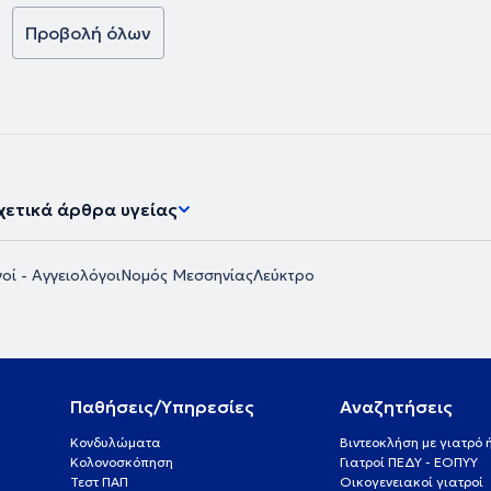
σίες
ν ασθενών του.
Προβολή όλων
χετικά άρθρα υγείας
οί - Αγγειολόγοι
Νομός Μεσσηνίας
Λεύκτρο
Παθήσεις/Υπηρεσίες
Αναζητήσεις
Κονδυλώματα
Βιντεοκλήση με γιατρό
Κολονοσκόπηση
Γιατροί ΠΕΔΥ - ΕΟΠΥΥ
Τεστ ΠΑΠ
Οικογενειακοί γιατροί