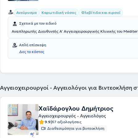
Ανεύρυσμα
Καρωτιδική νόσος
Φλεβίτιδα και κιρσοί
Σχετικά με τον ειδικό
Αναπληρωτής Διευθυντής Α’ Αγγειοχειρουργικής Κλινικής του Mediter
Απλή επίσκεψη
Δες το κόστος
Αγγειοχειρουργοί - Αγγειολόγοι για Βιντεοκλήση 
Χαϊδάρογλου Δημήτριος
Αγγειοχειρουργός - Αγγειολόγος
|
9.9
67 αξιολογήσεις
Διαθεσιμότητα για βιντεοκλήση