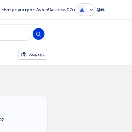
e chat με γιατρό
Ανακάλυψε το DO+
EL
Χάρτης
ΟΣ