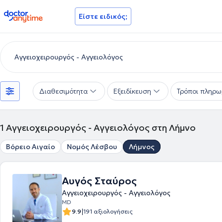
doctoranytime
Είστε ειδικός;
Διαθεσιμότητα
Εξειδίκευση
Τρόποι πληρω
1
Αγγειοχειρουργός - Αγγειολόγος στη Λήμνο
Βόρειο Αιγαίο
Νομός Λέσβου
Λήμνος
Αυγός Σταύρος
Αγγειοχειρουργός - Αγγειολόγος
MD
|
9.9
191 αξιολογήσεις