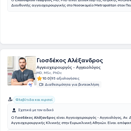
Διευθυντής αγγειοχειρουργικής στο Νοσοκομείο Metropolitan στον Πε
Εργάζεται ως Αγγειοχειρουργός - Αγγειολόγος με ιδιωτικό ιατρείο στ
παράλληλα εξετάζει και χειρουργεί ασθενείς στον Πειραιά στο Νοσοκ
Metropolitan. Ο ιατρός μετεκπαιδεύτηκε σε Ευρώπη και Αμερική απο
πλούσια εμπειρία σε όλες τις σύγχρονες ενδαγγειακές τεχνικές στην
Αγγειοχειρουργική, καθώς και στις σύγχρονες μεθόδους αντιμετώπισ
των κάτω άκρων και κάθε μορφής φλεβικών παθήσεων, ανώδυνα κα
αποτελεσματικά, τόσο με Laser όσο και με RF, αποφεύγοντας τις χειρο
και τη γενική αναισθησία. Το 2002 ξεκίνησε να εργάζεται ως επιμελη
Αγγειοχειρουργικής Κλινικής του Νοσοκομείου "Ερρίκος Ντυνάν" και σ
ανέλαβε υπεύθυνος του αγγειοχειρουργικού τμήματος του 7ου Νοσοκομ
Γιοσδέκος Αλέξανδρος
2005 ανέλαβε ως Αναπληρωτής Διευθυντής του Νοσοκομείου "Metrop
Αγγειοχειρουργός - Αγγειολόγος
και από το 2016 έλαβε τον τίτλο του Διευθυντή της Αγγειοχειρουργικής
MD, MSc, PhDc
ίδιο Νοσοκομείο. Προσφέρει αξιόπιστες θεραπείες των αγγειακών π
|
10.0
93 αξιολογήσεις
ένα πλήρως εξοπλισμένο ιατρείο με άρτια ενημερωμένο προσωπικό. Α
στη λεπτομερή διάγνωση και αντιμετώπιση κάθε μορφής φλεβικής νόσ
Διαθεσιμότητα για βιντεοκλήση
στηρίζεται πάντα σε αποδεδειγμένες μεθόδους θεραπείας, εφαρμόζο
σύγχρονες τεχνικές κάνοντας τη θεραπεία απλούστερη, ανώδυνη και
Φλεβίτιδα και κιρσοί
Σχετικά με τον ειδικό
Ο
Γιοσδέκος Αλέξανδρος
είναι Αγγειοχειρουργός - Αγγειολόγος, Αν. 
Αγγειοχειρουργικής Κλινικής στην Ευρωκλινική Αθηνών. Είναι απόφοιτ
Σχολής Αθηνών (ΕΚΠΑ) και διατηρεί ιδιωτικό ιατρείο στην οδό Βασ. Σοφιάς 104, στην