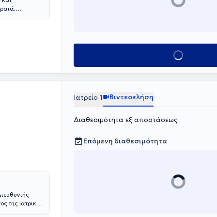
ιραιά.
ην Αθήνα και
ομείο
κτώντας
ης των κιρσών
Κλείσε ραντεβο
ι
υργικές τομές
τής της
τη συνέχεια
είου ΙΚΑ. Το
Βιντεοκλήση
Ιατρείο 1
olitan" Αθηνών
 Κλινικής στο
Διαθεσιμότητα εξ αποστάσεως
ροβλημάτων σε
ποσκοπεί δε
ου και
Επόμενη διαθεσιμότητα
ντας απόλυτα
 ασφαλέστερη.
Διευθυντής
ος της Ιατρικής