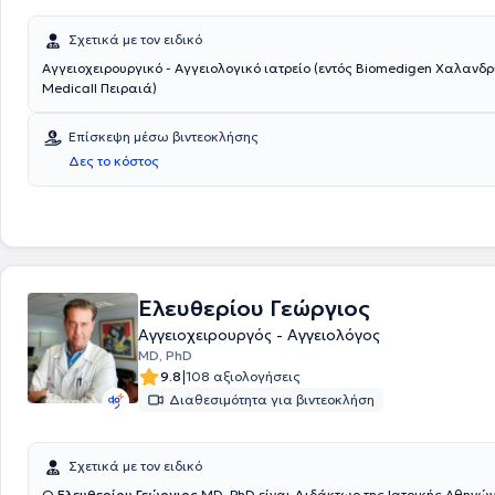
Σχετικά με τον ειδικό
Αγγειοχειρουργικό - Αγγειολογικό ιατρείο (εντός Biomedigen Χαλανδρ
Medicall Πειραιά)
Επίσκεψη μέσω βιντεοκλήσης
Δες το κόστος
Ελευθερίου Γεώργιος
Αγγειοχειρουργός - Αγγειολόγος
MD, PhD
|
9.8
108 αξιολογήσεις
Διαθεσιμότητα για βιντεοκλήση
Σχετικά με τον ειδικό
Ο
Ελευθερίου Γεώργιος
MD, PhD είναι Διδάκτωρ της Ιατρικής Αθηνών