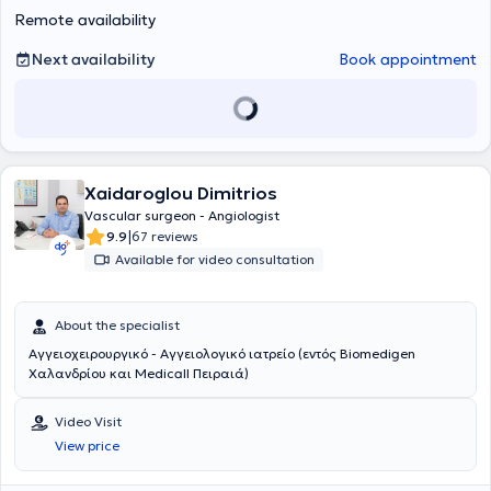
κοινότητας της αγγειοχειρουργικής από το 2016, καθώς και της
Remote availability
experience both in Greece and Germany, he participates in the
Ελληνικής Αγγειοχειρουργικής Εταιρείας.
presidium and as a speaker at numerous international and Greek
conferences, while at his private practice he provides specialized
Next availability
Book appointment
Vascular Surgery - Angiology services tailored to the individual
needs of his patients.
Xaidaroglou Dimitrios
Vascular surgeon - Angiologist
|
9.9
67 reviews
Available for video consultation
About the specialist
Αγγειοχειρουργικό - Αγγειολογικό ιατρείο (εντός Biomedigen
Χαλανδρίου και Medicall Πειραιά)
Video Visit
View price