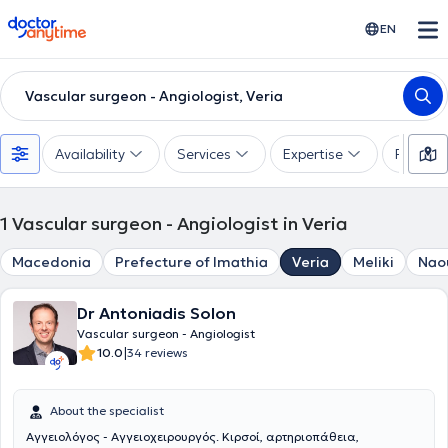
doctoranytime
EN
Vascular surgeon - Angiologist, Veria
Availability
Services
Expertise
Paymen
1
Vascular surgeon - Angiologist in Veria
Macedonia
Prefecture of Imathia
Veria
Meliki
Nao
Dr Antoniadis Solon
Vascular surgeon - Angiologist
|
10.0
34 reviews
About the specialist
Αγγειολόγος - Αγγειοχειρουργός. Κιρσοί, αρτηριοπάθεια,