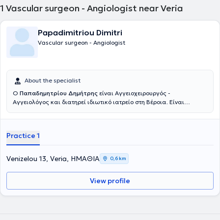
1
Vascular surgeon - Angiologist near Veria
Papadimitriou Dimitri
Vascular surgeon - Angiologist
About the specialist
Ο
Παπαδημητρίου Δημήτρης
είναι Αγγειοχειρουργός -
Αγγειολόγος και διατηρεί ιδιωτικό ιατρείο στη Βέροια. Είναι
Υποψήφιος Διδάκτωρ και απόφοιτος της Ιατρικής Σχολής του
Αριστοτελείου Πανεπιστημίου Θεσσαλονίκης. Έχει μετεκπαιδευτεί
στα Νοσήματα της Θωρακικής Αορτής, στα Θωρακοκοιλιακά
Practice 1
Ανευρύσματα, στα Ανευρύσματα της Κοιλιακής Αορτής και στις
Παθήσεις των Μεγάλων Αγγείων στο Πανεπιστημιακό Νοσοκομείο
Ζυρίχης στην Ελβετία. Ακόμη, ολοκλήρωσε μεταπτυχιακή
Venizelou 13, Veria, ΗΜΑΘΙΑ
0,6 km
εκπαίδευση στις Τεχνικές Ανοιχτής και Ενδοαυλικής
Αποκατάστασης Αγγειακών Παθήσεων και της Νόσου των
View profile
Καρωτίδων στην Ελλάδα, την Ολλανδία και τη Δανία αντίστοιχα.
Ολοκλήρωσε την ειδικότητά του στη Γενική Χειρουργική στο 401
Γενικό Στρατιωτικό Νοσοκομείο Αθηνών, στο 424 Γενικό Στρατιωτικό
Νοσοκομείο Εκπαιδεύσεως της Θεσσαλονίκης και στο Γενικό
Νοσοκομείο Παπαγεωργίου, ενώ παράλληλα ειδικεύτηκε στην