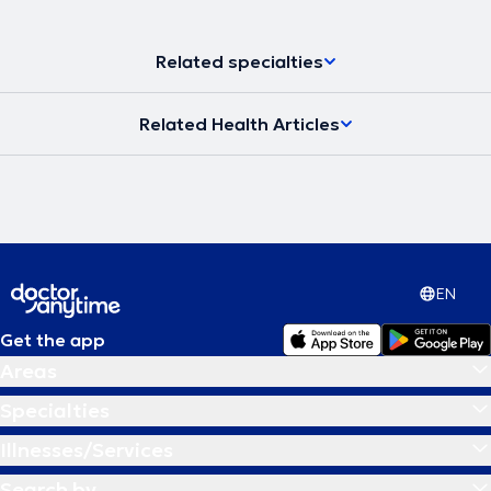
Αγγειοχειρουργική στο Γενικό Νοσοκομείο Ιπποκράτειο. Τέλος, έχει
συμμετάσχει σε πολυάριθμα ελληνικά και διεθνή συνέδρια ως
ομιλητής και αποτελεί μέλος ελληνικών αλλά και διεθνών ιατρικών
Related specialties
συλλόγων.
Related Health Articles
EN
Get the app
Areas
Specialties
Illnesses/Services
Search by