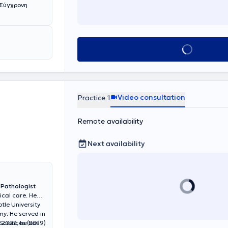
 Σύγχρονη
Book appointmen
Video consultation
Practice 1
Remote availability
Next availability
d
Pathologist
ical care. He
tle University
rmy. He served in
e 2022, he has
Sciences (2019)