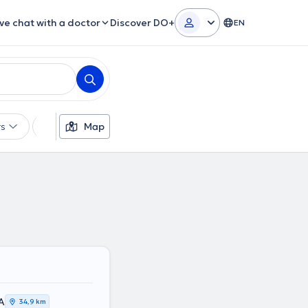
ive chat with a doctor
Discover DO+
EN
rs
Languages
Map
Insurances
Gender
Α
34,9 km