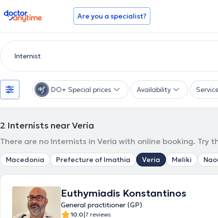
doctoranytime
Are you a specialist?
DO+ Special prices
Availability
Servic
2
Internists near Veria
There are no Internists in Veria with online booking. Try 
Macedonia
Prefecture of Imathia
Veria
Meliki
Nao
Euthymiadis Konstantinos
General practitioner (GP)
|
10.0
7 reviews