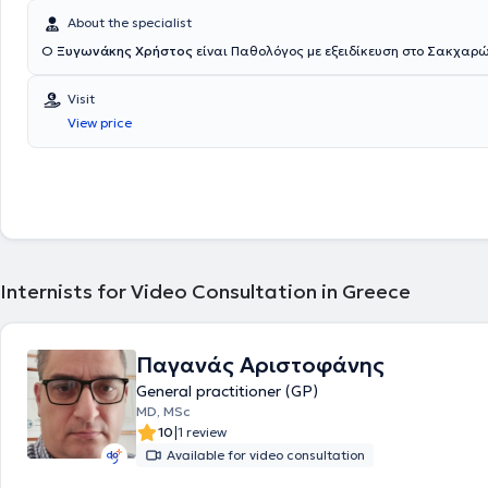
απέκτησε Master στον ιατρικό βελονισμό στην Ιταλική σχολή βελονισμο
Ολοκλήρωσε την ειδικότητα της Γενικής Οικογενειακής Ιατρικής στο Γε
About the specialist
Νοσοκομείο Έδεσσας, στο οποίο εργάζεται μέχρι και σήμερα ως ιατρό
Ο
Ξυγωνάκης Χρήστος
είναι Παθολόγος με εξειδίκευση στο Σακχαρ
Επειγόντων Περιστατικών, ενώ διετέλεσε και αιρετό μέλος του Διοικητ
συμβουλίου του νοσοκομείου. Το ίδιο διάστημα παρακολούθησε και 
επιτυχώς το πρόγραμμα μεταπτυχιακών σπουδών με τίτλο "Διοίκηση
Visit
Υγείας". Το ιατρείο γενικής οικογενειακής ιατρικής συνεργάζεται με κλινικό
View price
διαιτολόγο και ειδικό Ογκολόγο.
Internists for Video Consultation in Greece
Παγανάς Αριστοφάνης
General practitioner (GP)
MD, MSc
|
10
1 review
Available for video consultation