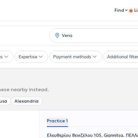
Find
L
es
Expertise
Payment methods
Additional filte
these nearby instead.
usa
Alexandria
Practice 1
Ελευθερίου Βενιζέλου 105, Giannitsa, ΠΕΛΛ