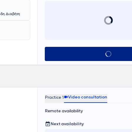
ύ A.M.A.B.
νικό
ς του Τμήματος
ώδη Διαβήτη
ικού
ολοκλήρωσε
 Μονάδων
Book appointment
Video consultation
Practice 1
Remote availability
Next availability