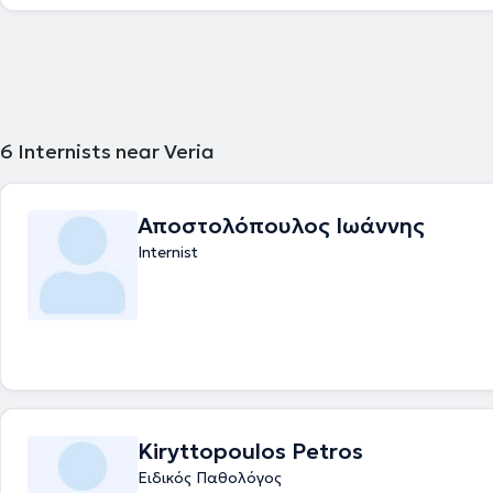
εξετάσεων που διοργάνωσε η Διεύθυνση Υγειονομικού για να λάβει τη
της Εσωτερικής Παθολογίας. Ειδικεύτηκε στην ειδικότητα της Εσωτερι
Παθολογίας για πέντε έτη, από το 1996 έως το 2001, αρχικά στη Παθο
του 424 Γενικού Στρατιωτικού Νοσοκομείου Εκπαιδεύσεως και στη συν
Παθολογική Κλινική του Νομαρχιακού Γενικού Νοσοκομείου Θεσσαλον
Δημήτριος", με εκπαίδευση και στη Μονάδα Περιτοναϊκής Κάθαρσης.
συμμετείχε στο υπερτασιολογικό ιατρείο, λαμβάνοντας στο τελευταίο έ
εκπαιδεύσεις στην Καρδιολογία και την Εντατική Θεραπεία. Πέτυχε στ
6
Internists near Veria
ειδικότητας Παθολογίας τον Ιούνιο του 2001 και έλαβε τον τίτλο της ει
Ειδικού Παθολόγου τον Αύγουστο του 2001. Έχει εργαστεί ως Επιμελητ
Παθολογική Κλινική του 424 Γενικού Στρατιωτικού Νοσοκομείου Εκπα
Αποστολόπουλος Ιωάννης
πλήρη συμμετοχή στο κλινικό, εκπαιδευτικό και ερευνητικό έργο της κλι
εξειδικευτεί στον σακχαρώδη διαβήτη στο Διαβητολογικό Κέντρο της Β΄
Internist
Προπαιδευτικής Παθολογικής Κλινικής του Γενικού Νοσοκομείου Θεσ
"Ιπποκράτειο", εξειδίκευση που αναγνωρίστηκε από την Διεύθυνση Δ
Υγιεινής της Γενικής Διεύθυνσης Δημόσιας Υγείας του Υπουργείου Υγ
γνωμοδότηση της Γνωμοδοτικής Επιτροπής για το Σακχαρώδη Διαβήτη
Φεβρουάριο του 2025 του ανατέθηκε η διεύθυνση της Β’ Παθολογικής 
424 Γενικού Στρατιωτικού Νοσοκομείου Εκπαιδεύσεως την οποία κατέ
Έχει υπηρετήσει επί σειρά ετών σε μονάδες εκστρατείας των Ενόπλω
επιτελώντας διοικητικό και επιτελικό έργο ταυτόχρονα με το ιατρικό. 
διαρκώς για τις τελευταίες εξελίξεις στην Παθολογία και στην Διαβη
συμμετέχοντας ενεργά σε ελληνικά και διεθνή συνέδρια. Τέλος, είναι 
Kiryttopoulos Petros
Ελληνικής Διαβητολογικής Εταιρίας (ΕΔΕ) και της Ελληνικής Εταιρίας
Ειδικός Παθολόγος
Εκπαίδευσης για τον Σακχαρώδη Διαβήτη (ΕΛΕΜΕΔ).