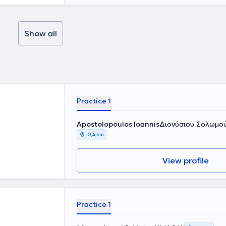
ν ειδικότητα
κής
λογική Κλινική
έχεια στην Α’
Show all
ίκης "Άγιος
 Ταυτόχρονα
τος τρίμηνες
ις εξετάσεις
δικότητας του
ής στην
ιδεύσεως, με
Practice 1
νικής. Έχει
σαλονίκης
Apostolopoulos Ioannis
Διονύσιου Σολωμού
ημόσιας
0,4 km
είας μετά από
. Από το
Κλινικής του
View profile
χει έως τώρα.
ν Δυνάμεων,
Ενημερώνεται
τολογία,
μέλος της
Practice 1
 Μελέτης και