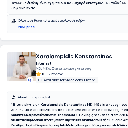
Ιατρός με διεθνή κλινική εμπειρία και ισχυρό επιστημονικό υπόβαθρο.
ψηφιακή υγεία
Ολιστική θεραπεία με βοτουλινική τοξίνη
View price
Xaralampidis Konstantinos
Internist
MD, MSc, Στρατιωτικός γιατρός
|
10
52 reviews
Available for video consultation
About the specialist
Military physician
Xaralampidis Konstantinos MD, MSc
is a recognize
with multiple specializations and extensive experience in providing med
maintains a private clinic in Thessaloniki. Having graduated from Aristo
Education & Certifications
of Thessaloniki in 2012, he joined the ranks of officers in the Hellenic A
Medical Degree:
Aristotle University of Thessaloniki (2012)
combat units, demonstrating his dedication to military medicine. Sinc
Postgraduate Degree:
Research Methodology in Medicine and Health 