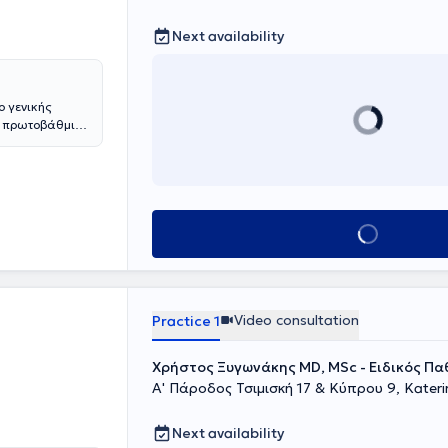
Next availability
ο γενικής
νη πρωτοβάθμια
κός -
στημα υγείας
έων, όσο και
ατικά, όπως
λα παρέχεται
Book appointment
αρώδης
γγίζεται σε
ται και στις
τον Ιατρικό
Βελονισμού
Video consultation
Practice 1
ληρωματικά,
θήσεων. Με
ο
Χρήστος Ξυγωνάκης MD, MSc - Ειδικός Π
αι υπεύθυνη
Α' Πάροδος Τσιμισκή 17 & Κύπρου 9, Katerin
 υποστήριξη των
α Ιατρικής στη
 παράλληλα
Next availability