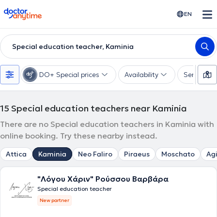
doctoranytime
EN
Special education teacher, Kaminia
DO+ Special prices
Availability
Services
15
Special education teachers near Kaminia
There are no Special education teachers in Kaminia with
online booking. Try these nearby instead.
Attica
Kaminia
Neo Faliro
Piraeus
Moschato
Agi
"Λόγου Χάριν" Ρούσσου Βαρβάρα
Special education teacher
New partner