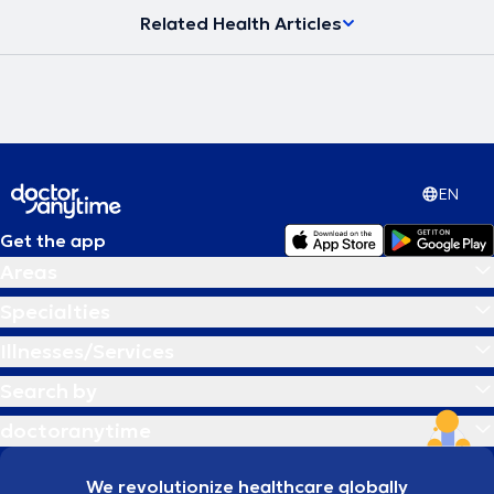
Related Health Articles
EN
Get the app
Areas
Specialties
Illnesses/Services
Search by
doctoranytime
We revolutionize healthcare globally