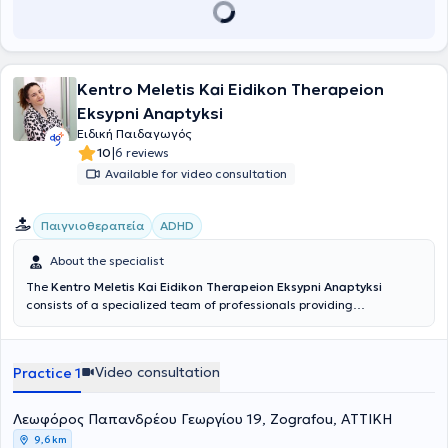
offered as an educational tool for teaching courses related to
STEM (Science, Technology, Engineering, Mathematics).
Kentro Meletis Kai Eidikon Therapeion
Eksypni Anaptyksi
Ειδική Παιδαγωγός
|
10
6 reviews
Available for video consultation
Παιγνιοθεραπεία
ADHD
About the specialist
The
Kentro Meletis Kai Eidikon Therapeion Eksypni Anaptyksi
consists of a specialized team of professionals providing
psychological support to parents and children, as well as services in
speech therapy, occupational therapy, and special education.
Eksypni Anaptyksi has over 15 years of experience in private
Video consultation
Practice 1
education and therapy services. The team’s passion for children
serves as the foundation and driving force behind their continued
commitment to delivering their services to the highest standard.
Λεωφόρος Παπανδρέου Γεωργίου 19, Zografou, ΑΤΤΙΚΗ
They remain constantly vigilant, continuously updating their
9,6 km