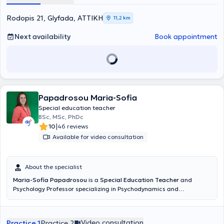
RAVEN'S Educational CPM/CVS, as well as in dysgraphia.
therapy services.
Additionally, she has completed the theoretical component of the
Rodopis 21, Glyfada, ΑΤΤΙΚΗ
11,2 km
Neurodevelopmental Treatment Bobath method (N.D.T.).
Next availability
Book appointment
Papadrosou Maria-Sofia
Special education teacher
BSc, MSc, PhDc
|
10
46 reviews
Available for video consultation
About the specialist
Maria-Sofia Papadrosou
is a
Special Education Teacher
and
Psychology Professor specializing in Psychodynamics and
Neurophysiology at UniOpen, and maintains a private practice in
Kifisia. She has represented Greece abroad through lectures and
collaborations at universities and conferences in England and
Video consultation
Practice 1
Practice 2