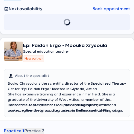
teaching methods and the implementation of therapeutic programs
at the center, adhering to the most modern and validated
Next availability
Book appointment
standards.
Epi Paidon Ergo - Mpouka Xrysoula
Special education teacher
New partner
About the specialist
Bouka Chrysoula is the scientific director of the Specialized Therapy
Center "Epi Paidon Ergo," located in Glyfada, Attica.
She has extensive training and experience in her field. She is a
graduate of the University of West Attica, a member of the
Panhellenic Association of Occupational Therapists, and is
Her professional experience includes working with children and
continuing her postgraduate studies in Developmental Psychology.
adolescents with various diagnoses, as well as participating as a
She has obtained certifications in Sensory Integration (S.I.T.),
member of Special Evaluation Committees within the framework of
administration of the EDAFA test, the Movement Assessment
the "Personal Assistant for Persons with Disabilities" program.
Battery for Children-2 (MABC-2, Greek edition), Logometro, the
Continuous education and dedication to professional development
Practice 1
Practice 2
Achenbach Preschool and School-Age forms, BAYLEY-4 Scales,
are key objectives for her to provide high-quality occupational