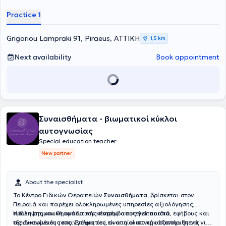
διαδικασία, έχοντας πιστοποίηση Microsoft Educator.
Practice 1
Grigoriou Lampraki 91, Piraeus, ΑΤΤΙΚΗ
1,5 km
Next availability
Book appointment
Συναισθήματα - βιωματικοί κύκλοι
αυτογνωσίας
Special education teacher
New partner
About the specialist
Το Κέντρο Ειδικών Θεραπειών
Συναισθήματα,
βρίσκεται στον
Πειραιά και παρέχει ολοκληρωμένες υπηρεσίες αξιολόγησης,
πρόληψης και θεραπευτικής παρέμβασης για παιδιά, εφήβους και
Η διεπιστημονική ομάδα του κέντρου αποτελείται από
τις οικογένειές τους. Στόχος του είναι η ολιστική υποστήριξη της
εξειδικευμένους επαγγελματίες, οι οποίοι συνεργάζονται στενά για