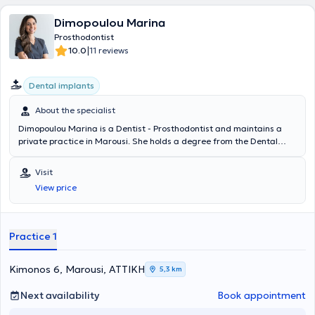
Dimopoulou Marina
Prosthodontist
|
10.0
11 reviews
Dental implants
About the specialist
Dimopoulou Marina is a Dentist - Prosthodontist and maintains a
private practice in Marousi. She holds a degree from the Dental
School of the National and Kapodistrian University of Athens and
completed postgraduate studies in Prosthodontics at the
Visit
Department of Prosthodontics of the Dental School at the same
View price
institution. She completed her practical training at the 401 General
Military Hospital of Athens and at the Athens Garrison Dental Clinic.
Currently, she is a scientific associate of the Dental School of
Athens and a member of the Hellenic Prosthodontic Society. Finally,
Practice 1
the doctor actively participates in numerous conferences and
educational seminars, both in Greece and abroad, aiming for
continuous education and ongoing advancement in her field of
Kimonos 6, Marousi, ΑΤΤΙΚΗ
5,3 km
specialization.
Next availability
Book appointment