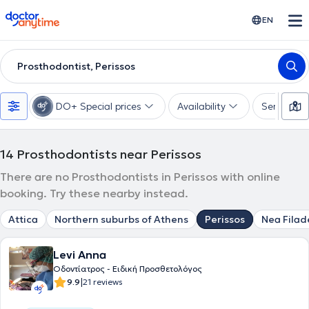
doctoranytime
EN
Prosthodontist, Perissos
DO+ Special prices
Availability
Services
14
Prosthodontists near Perissos
There are no Prosthodontists in Perissos with online
booking. Try these nearby instead.
Attica
Northern suburbs of Athens
Perissos
Nea Filad
Levi Anna
Οδοντίατρος - Ειδική Προσθετολόγος
|
9.9
21 reviews