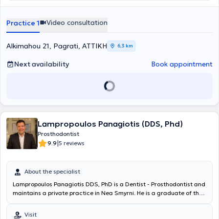
postgraduate degree in Implantology from the University of
Manchester. For several years, he maintained a private dental
practice in the United Kingdom. He also worked for 10 years as a
Video consultation
Practice 1
Prosthodontist in private clinics as well as a General Dentist within
the United Kingdom’s National Health Service (NHS). Finally, he is a
member of the General Dental Council (GDC) of the United
Alkimahou 21, Pagrati, ΑΤΤΙΚΗ
6,3 km
Kingdom, has published scientific articles, and attends conferences
both in Greece and abroad.
Next availability
Book appointment
Lampropoulos Panagiotis (DDS, Phd)
Prosthodontist
|
9.9
5 reviews
About the specialist
Lampropoulos Panagiotis DDS, PhD is a Dentist - Prosthodontist and
maintains a private practice in Nea Smyrni. He is a graduate of the
Dental School of Albert - Ludwig University in Germany and was
awarded a Doctorate from the University in 2003. Additionally,
Visit