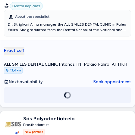
Dental implants
About the specialist
Dr. Strigkoni Anna manages the ALL SMILES DENTAL CLINIC in Paleo
Faliro. She graduated from the Dental School of the National and
Kapodistrian University of Athens in 2018. In 2019, she was admitted
to the postgraduate specialization program in Prosthetics and
Implant Prosthodontics at the University of Athens. Since 2018, she
Practice 1
has been serving as a scientific collaborator in the field of
Prosthetics at the Dental School of NKUA. She has participated in
numerous local and international conferences with lectures and
ALL SMILES DENTAL CLINIC
Tritonos 111, Palaio Faliro, ΑΤΤΙΚΗ
free presentations, and has published scientific papers in various
12,6 km
dental journals. The clinic offers services covering the full spectrum
of dentistry, with an emphasis on complex prosthetic cases requiring
Next availability
Book appointment
comprehensive oral rehabilitation, implant prosthetics, cases with
high aesthetic demands (porcelain veneers, whitening), as well as
management of patients with bruxism and temporomandibular
joint/facial muscle pain (temporomandibular disorders). The clinic is
also equipped with an intraoral scanner for digital impressions.
Sds Polyodontiatreio
Prosthodontist
New partner