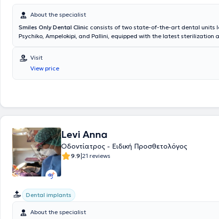
About the specialist
Smiles Only Dental Clinic
consists of two state-of-the-art dental units 
Psychiko, Ampelokipi, and Pallini, equipped with the latest sterilization 
devices, in accordance with international standards and protocols. Our
provide high-quality comprehensive dental care in a completely friend
Visit
with advanced equipment and at fully affordable prices. Personal cont
View price
patients is important to us, in order to create a personalized treatmen
their unique needs and desires, with complete pain absence. For this r
established a team of specialized and experienced dentists to offer a h
approach to cases and to guarantee the successful outcome of your t
Levi Anna
Οδοντίατρος - Ειδική Προσθετολόγος
|
9.9
21 reviews
Dental implants
About the specialist