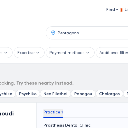
Find
L
es
Expertise
Payment methods
Additional filte
ooking. Try these nearby instead.
ychiko
Psychiko
Nea Filothei
Papagou
Cholargos
Practice 1
noudi
Prosthesis Dental Clinic