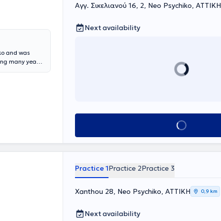
Αγγ. Σικελιανού 16, 2, Neo Psychiko, ΑΤΤΙΚΗ
Next availability
iko and was
wing many years
She completed
y of the
vices and
t of each case.
Book appointment
Practice 1
Practice 2
Practice 3
Xanthou 28, Neo Psychiko, ΑΤΤΙΚΗ
0,9 km
Next availability