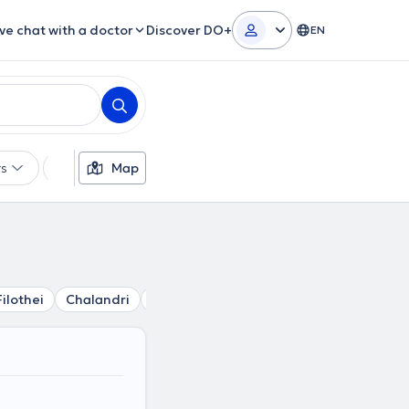
ive chat with a doctor
Discover DO+
EN
rs
Languages
Map
Insurances
Gender
Filothei
Chalandri
Agia Paraskevi
Perissos
Kalogreza