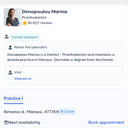
Dimopoulou Marina
Prosthodontist
|
10.0
11 reviews
Dental implants
About the specialist
Dimopoulou Marina is a Dentist - Prosthodontist and maintains a
private practice in Marousi. She holds a degree from the Dental
School of the National and Kapodistrian University of Athens and
completed postgraduate studies in Prosthodontics at the
Visit
Department of Prosthodontics of the Dental School at the same
View price
institution. She completed her practical training at the 401 General
Military Hospital of Athens and at the Athens Garrison Dental Clinic.
Currently, she is a scientific associate of the Dental School of
Athens and a member of the Hellenic Prosthodontic Society. Finally,
Practice 1
the doctor actively participates in numerous conferences and
educational seminars, both in Greece and abroad, aiming for
continuous education and ongoing advancement in her field of
Kimonos 6, Marousi, ΑΤΤΙΚΗ
3,5 km
specialization.
Next availability
Book appointment