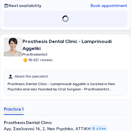
Next availability
Book appointment
Prosthesis Dental Clinic - Lamprinoudi
Aggeliki
Prosthodontist
|
10.0
7 reviews
About the specialist
Prosthesis Dental Clinic - Lamprinoudi Aggeliki is located in Neo
Psychiko and was founded by Oral Surgeon - Prosthodontist
Lamprinoudi Aggeliki, following many years of professional
experience, to provide dental services and solutions. She completed
her undergraduate and postgraduate studies at the School of
Practice 1
Dentistry of the National and Kapodistrian University of Athens. The
digital dental services and personalized patient approach ensure
painless and targeted treatment of each case. The desired
Prosthesis Dental Clinic
outcome will add comfort, relief, and a smile to your life.
Αγγ. Σικελιανού 16, 2, Neo Psychiko, ΑΤΤΙΚΗ
4,3 km