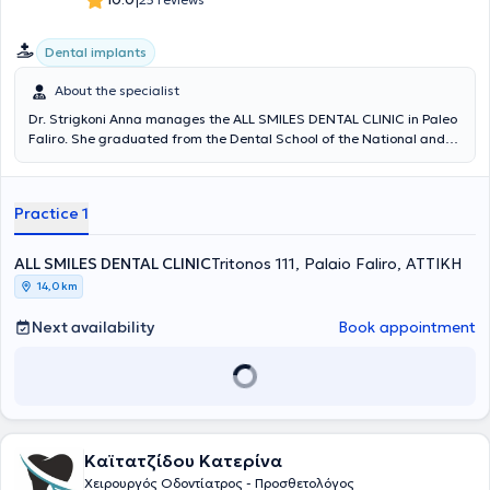
|
Dental implants
About the specialist
Dr. Strigkoni Anna manages the ALL SMILES DENTAL CLINIC in Paleo
Faliro. She graduated from the Dental School of the National and
Kapodistrian University of Athens in 2018. In 2019, she was admitted
to the postgraduate specialization program in Prosthetics and
Implant Prosthodontics at the University of Athens. Since 2018, she
Practice 1
has been serving as a scientific collaborator in the field of
Prosthetics at the Dental School of NKUA. She has participated in
numerous local and international conferences with lectures and
ALL SMILES DENTAL CLINIC
Tritonos 111, Palaio Faliro, ΑΤΤΙΚΗ
free presentations, and has published scientific papers in various
14,0 km
dental journals. The clinic offers services covering the full spectrum
of dentistry, with an emphasis on complex prosthetic cases requiring
Next availability
Book appointment
comprehensive oral rehabilitation, implant prosthetics, cases with
high aesthetic demands (porcelain veneers, whitening), as well as
management of patients with bruxism and temporomandibular
joint/facial muscle pain (temporomandibular disorders). The clinic is
also equipped with an intraoral scanner for digital impressions.
Καϊτατζίδου Κατερίνα
Χειρουργός Οδοντίατρος - Προσθετολόγος