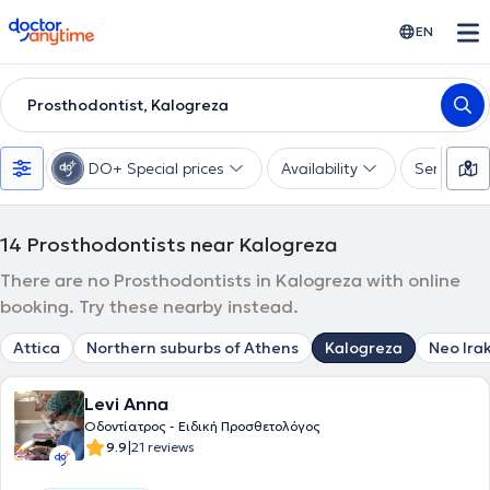
doctoranytime
EN
Prosthodontist, Kalogreza
DO+ Special prices
Availability
Services
14
Prosthodontists near Kalogreza
There are no Prosthodontists in Kalogreza with online
booking. Try these nearby instead.
Attica
Northern suburbs of Athens
Kalogreza
Neo Irak
Levi Anna
Οδοντίατρος - Ειδική Προσθετολόγος
|
9.9
21 reviews