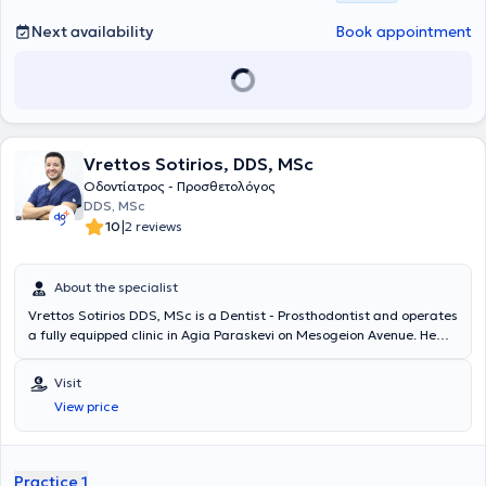
Next availability
Book appointment
Vrettos Sotirios, DDS, MSc
Οδοντίατρος - Προσθετολόγος
DDS, MSc
|
10
2 reviews
About the specialist
Vrettos Sotirios DDS, MSc is a Dentist - Prosthodontist and operates
a fully equipped clinic in Agia Paraskevi on Mesogeion Avenue. He
holds a master's degree in Prosthodontics from the School of
Dentistry at the University of Michigan and a degree in Dentistry
Visit
from the National and Kapodistrian University of Athens. The clinic's
View price
philosophy is to provide services of the highest quality, personalized
and tailored to the specific needs of each patient. In a new,
comfortable, and state-of-the-art clinic, equipped with the latest
technology machines and materials, he welcomes his patients with
Practice 1