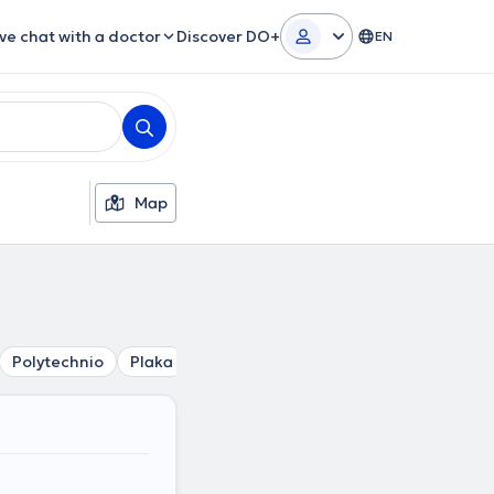
ive chat with a doctor
Discover DO+
EN
Map
Polytechnio
Plaka
Kolonaki
Mouseio
Akropoli
Ev