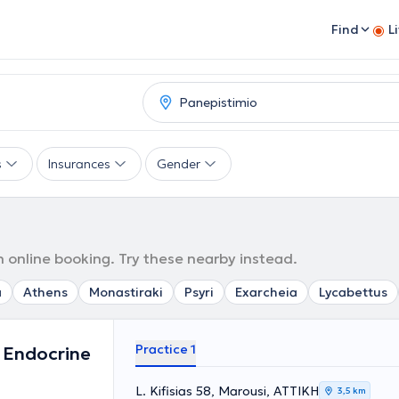
Find
L
s
Insurances
Gender
h online booking. Try these nearby instead.
a
Athens
Monastiraki
Psyri
Exarcheia
Lycabettus
Practice 1
c Endocrine
L. Kifisias 58, Marousi, ΑΤΤΙΚΗ
3,5 km