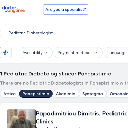
doctoranytime
Are you a specialist?
Availability
Payment methods
Language
1
Pediatric Diabetologist near Panepistimio
There are no Pediatric Diabetologists in Panepistimio wit
Attica
Panepistimio
Akadimia
Syntagma
Omonoi
Papadimitriou Dimitris, Pediatri
Clinics