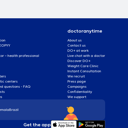
doctoranytime
tion
About us
 EOPYY
Contact us
DO+ at work
r – health professional
Live chat with a doctor
Discover DO+
Weight Care Clinic
Instant Consultation
ters
We recruit
ic centers
Press page
ed questions - FAQ
Campaigns
ists
Confidentiality
es
We support
emala
Brazil
Get the app