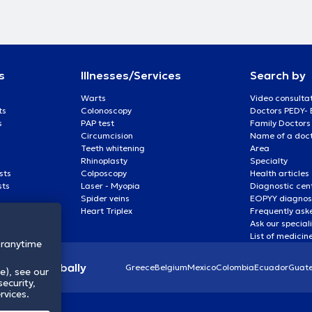
ς της Β΄
τη (2015-2017).
ημαϊκός
ης Μονάδας
επιστημίου
ών «Έρευνα στη
s
Illnesses/Services
Search by
ειρουργικής
ύγχρονη
Warts
Video consulta
ολής του
ts
Colonoscopy
Doctors PEDY-
κατ’ επιλογήν
s
PAP test
Family Doctors
χολή Αθηνών.
Circumcision
Name of a docto
50 πλήρεις
Teeth whitening
Area
 οποίων οι 24
Rhinoplasty
Specialty
h-10 index 20)
sts
Colposcopy
Health articles
ι επίσης
sts
Laser - Myopia
Diagnostic cen
οδικών εκ των
Spider veins
EOPYY diagnost
ο PubMed
Heart Triplex
Frequently ask
inology να
Ask our special
 and T2
List of medicin
23, Istanbul,
oranytime
 Παιδικής -
διαδρομής, τον
lthcare globally
Greece
Belgium
Mexico
Colombia
Ecuador
Guat
e), see our
θυνος
ecurity,
α Ιατρικής της
rvices.