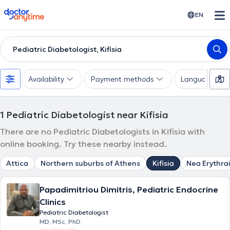
doctoranytime
EN
Pediatric Diabetologist, Kifisia
Availability
Payment methods
Languages
1
Pediatric Diabetologist near Kifisia
There are no Pediatric Diabetologists in Kifisia with
online booking. Try these nearby instead.
Attica
Northern suburbs of Athens
Kifisia
Nea Erythra
Papadimitriou Dimitris, Pediatric Endocrine
Clinics
Pediatric Diabetologist
MD, MSc, PhD