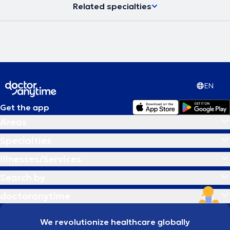
χρόνια (2006-2017). Ήταν υπεύθυνος του Ενδοκρινολογικού
Related specialties
Ιατρείου της Μονάδας Εφηβικής Υγείας της Β΄ Παιδιατρικής Κλινικής
του Πανεπιστημίου Αθηνών για 2 ακαδημαϊκά έτη (2015-2017). Από
τον Μάϊο του 2021 ως τον Αύγουστο του 2023 υπηρέτησε ως
Ακαδημαϊκός Υπότροφος στο Ιατρείο Υποδοχής Εφήβων με
Ενδοκρινικά Νοσήματα της Μονάδας Ενδοκρινολογίας της Β΄
Μαιευτικής – Γυναικολογικής Κλινικής του Πανεπιστημίου Αθηνών.
Ασκεί διδακτικό έργο στο Πρόγραμμα Μεταπτυχιακών Σπουδών
«Έρευνα στη Γυναικεία Αναπαραγωγή», στο ΠΜΣ «Ενδοκρινικές
Νεοπλασίες» της Χειρουργικής Κλινικής της Ιατρικής Σχολής του
EN
Πανεπιστημίου Αθηνών, στο ΠΜΣ «Σύγχρονη πρόληψη και
αντιμετώπιση παιδιατρικών νοσημάτων» της Ιατρικής Σχολής του
Get the app
Πανεπιστημίου Θεσσαλίας καθώς και στα προπτυχιακά
Areas
υποχρεωτικά κατ’ επιλογήν μαθήματα της Ενδοκρινολογίας και της
Νεογνολογίας στην Ιατρική Σχολή Αθηνών. Έχει δημοσιεύσει πάνω
Specialties
από 100 επιστημονικά άρθρα, εκ των οποίων 50 πλήρεις
δημοσιεύσεις σε διεθνή περιοδικά του SCI (indexed in PubMed), εκ
Illnesses/Services
των οποίων οι 24 την τελευταία 5ετία, με h-index 16 (5-yr h-index 13),
h-10 index 26 (5-yr h-10 index 20) και 966 συνολικές παραθέσεις
Search by
εκ των οποίων οι 544 από το 2019. Έχει επίσης τουλάχιστον 58
δημοσιευμένα abstracts σε supplements διεθνών περιοδικών εκ των
doctoranytime
οποίων 50 ανευρίσκονται στο google scholar και 10 είναι indexed
στο PubMed Central. Στις 15.05.23 προσεκλήθη από την European
Society of Endocrinology να παραδώσει διάλεξη με θέμα ‘Role of
We revolutionize healthcare globally
Vitamin D in the prevention of T1 and T2 Diabetes’ στο 25th