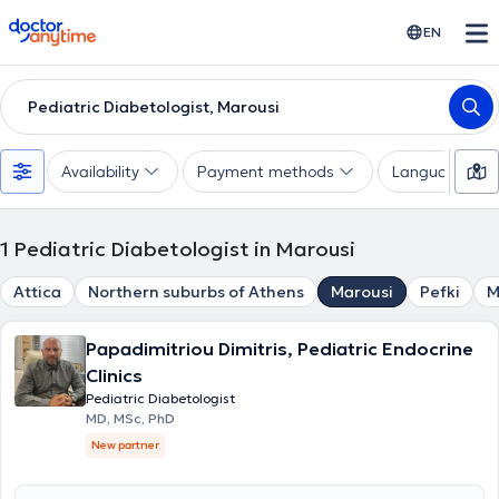
doctoranytime
EN
Pediatric Diabetologist, Marousi
Availability
Payment methods
Languages
1
Pediatric Diabetologist in Marousi
Attica
Northern suburbs of Athens
Marousi
Pefki
M
Papadimitriou Dimitris, Pediatric Endocrine
Clinics
Pediatric Diabetologist
MD, MSc, PhD
New partner