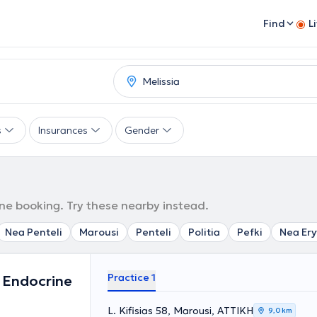
Find
L
s
Insurances
Gender
line booking. Try these nearby instead.
Nea Penteli
Marousi
Penteli
Politia
Pefki
Nea Ery
Practice 1
c Endocrine
L. Kifisias 58, Marousi, ΑΤΤΙΚΗ
9,0 km