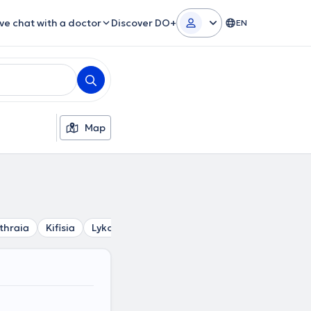
ive chat with a doctor
Discover DO+
EN
Map
thraia
Kifisia
Lykovrysi
Ekali
Agia Paraskevi
Chala