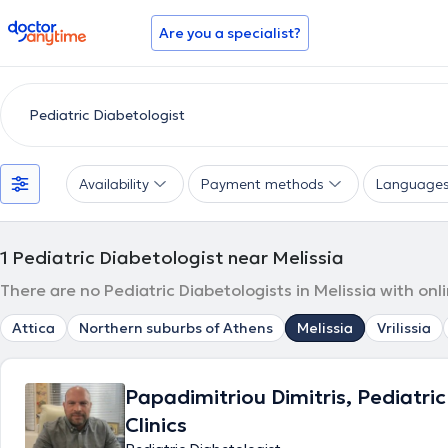
doctoranytime
Are you a specialist?
Availability
Payment methods
Language
1
Pediatric Diabetologist near Melissia
There are no Pediatric Diabetologists in Melissia with on
Attica
Northern suburbs of Athens
Melissia
Vrilissia
Papadimitriou Dimitris, Pediatri
Clinics