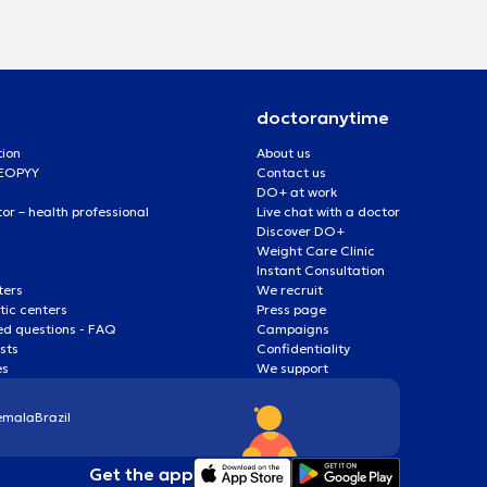
doctoranytime
tion
About us
 EOPYY
Contact us
DO+ at work
r – health professional
Live chat with a doctor
Discover DO+
Weight Care Clinic
Instant Consultation
ters
We recruit
ic centers
Press page
ed questions - FAQ
Campaigns
ists
Confidentiality
es
We support
emala
Brazil
Get the app