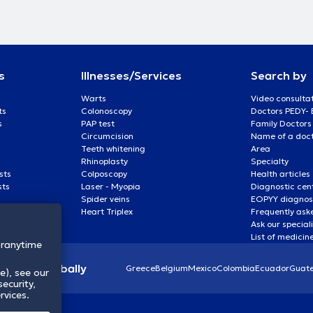
ς της Β΄
τη (2015-2017).
ημαϊκός
ης Μονάδας
επιστημίου
ών «Έρευνα στη
s
Illnesses/Services
Search by
ειρουργικής
ύγχρονη
Warts
Video consulta
ολής του
ts
Colonoscopy
Doctors PEDY-
κατ’ επιλογήν
s
PAP test
Family Doctors
χολή Αθηνών.
Circumcision
Name of a docto
50 πλήρεις
Teeth whitening
Area
 οποίων οι 24
Rhinoplasty
Specialty
h-10 index 20)
sts
Colposcopy
Health articles
ι επίσης
sts
Laser - Myopia
Diagnostic cen
οδικών εκ των
Spider veins
EOPYY diagnost
ο PubMed
Heart Triplex
Frequently ask
inology να
Ask our special
 and T2
List of medicin
23, Istanbul,
oranytime
 Παιδικής -
διαδρομής, τον
lthcare globally
Greece
Belgium
Mexico
Colombia
Ecuador
Guat
e), see our
θυνος
ecurity,
α Ιατρικής της
rvices.