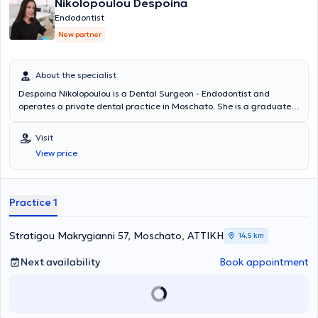
Nikolopoulou Despoina
Endodontist
New partner
About the specialist
Despoina Nikolopoulou is a Dental Surgeon - Endodontist and
operates a private dental practice in Moschato. She is a graduate
of the Dental School of the National and Kapodistrian University of
Athens and holds a postgraduate degree in Endodontics from the
Visit
University of Central Lancashire. She has extensive experience and
View price
training, having worked in major clinics in both Greece and the
United Kingdom.
Practice 1
Stratigou Makrygianni 57, Moschato, ΑΤΤΙΚΗ
14,5 km
Next availability
Book appointment