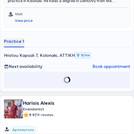
practice in Kolonaki. He holds a degree in Dentistry from the
National and Kapodistrian University of Athens and has completed
postgraduate training in Endodontics at Columbia University in New
Visit
York. He is a member of the AAE (American Association of
View price
Endodontists). Finally, he possesses extensive experience and
training.
Practice 1
Hristou Kapsali 7, Kolonaki, ΑΤΤΙΚΗ
8,1 km
Next availability
Book appointment
Harisis Alexis
Endodontist
|
9.9
19 reviews
Aponeurosis