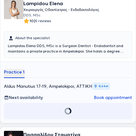
Lampidou Elena
Χειρουργός Οδοντίατρος - Ενδοδοντολόγος
DDS, MSc
|
10
6 reviews
About the specialist
Lampidou Elena DDS, MSc is a Surgeon Dentist - Endodontist and
maintains a private practice in Ampelokipoi. She holds a degree
from the Dental School of Aristotle University of Thessaloniki, with a
postgraduate degree in Endodontics from the University of
Cheshire, United Kingdom. Additionally, she has completed further
Practice 1
training in dental prosthetics and facial aesthetics in the United
Kingdom. She possesses extensive and diverse professional
experience, having worked as a surgeon dentist in Greece and the
Aldus Manutius 17-19, Ampelokipoi, ΑΤΤΙΚΗ
6,4 km
United Kingdom. Finally, she actively participates in conferences to
stay updated on scientific advancements and new technologies.
Next availability
Book appointment
Πασσαλίδου Σταματίνα