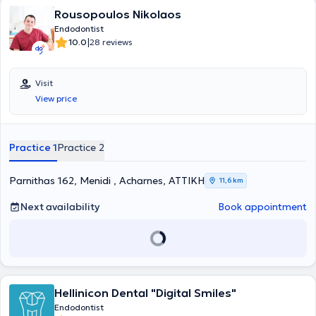
Rousopoulos Nikolaos
Endodontist
|
10.0
28 reviews
Visit
View price
Practice 1
Practice 2
Parnithas 162, Menidi , Acharnes, ΑΤΤΙΚΗ
11,6 km
Next availability
Book appointment
Hellinicon Dental "Digital Smiles"
Endodontist