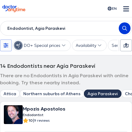
doctoranytime
EN
Endodontist, Agia Paraskevi
DO+ Special prices
Availability
Services
14
Endodontists near Agia Paraskevi
There are no Endodontists in Agia Paraskevi with online
booking. Try these nearby instead.
Attica
Northern suburbs of Athens
Agia Paraskevi
Cha
Mpozis Apostolos
Endodontist
|
10
9 reviews