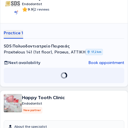
Endodontist
|
9.9
2 reviews
Practice 1
SDS Πολυοδοντιατρείο Πειραιάς
Praxitelous 141 (1st floor), Piraeus, ΑΤΤΙΚΗ
17,2 km
Next availability
Book appointment
Happy Tooth Clinic
Endodontist
New partner
About the specialist