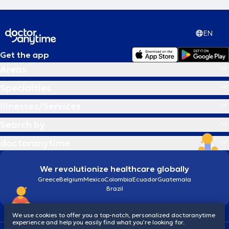
EN
Get the app
Areas
Specialties
Illnesses/Services
Search by
doctoranytime
We revolutionize healthcare globally
Greece
Belgium
Mexico
Colombia
Ecuador
Guatemala
Brazil
We use cookies to offer you a top-notch, personalized doctoranytime
experience and help you easily find what you’re looking for.