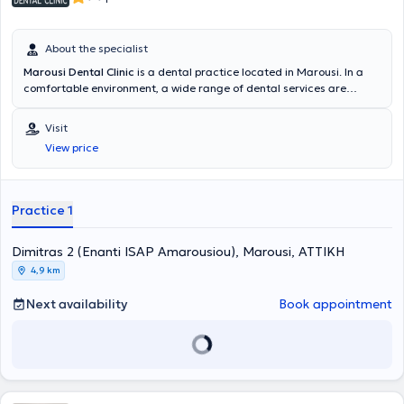
About the specialist
Marousi Dental Clinic
is a dental practice located in Marousi. In a
comfortable environment, a wide range of dental services are
provided for all ages by specialized Endodontists. The most
advanced technologies are adopted, and a primary concern is the
Visit
implementation of solutions fully tailored to the needs of the
View price
patients.
Practice 1
Dimitras 2 (Enanti ISAP Amarousiou), Marousi, ΑΤΤΙΚΗ
4,9 km
Next availability
Book appointment