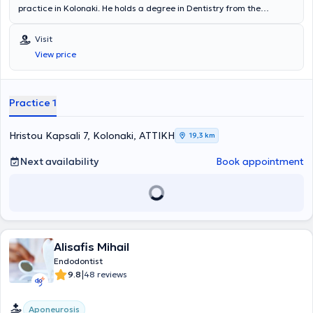
practice in Kolonaki. He holds a degree in Dentistry from the
National and Kapodistrian University of Athens and has completed
postgraduate training in Endodontics at Columbia University in New
Visit
York. He is a member of the AAE (American Association of
View price
Endodontists). Finally, he possesses extensive experience and
training.
Practice 1
Hristou Kapsali 7, Kolonaki, ΑΤΤΙΚΗ
19,3 km
Next availability
Book appointment
Alisafis Mihail
Endodontist
|
9.8
48 reviews
Aponeurosis