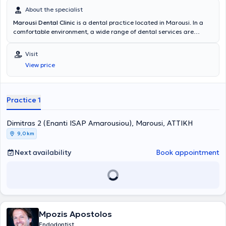
About the specialist
Marousi Dental Clinic
is a dental practice located in Marousi. In a
comfortable environment, a wide range of dental services are
provided for all ages by specialized Endodontists. The most
advanced technologies are adopted, and a primary concern is the
Visit
implementation of solutions fully tailored to the needs of the
View price
patients.
Practice 1
Dimitras 2 (Enanti ISAP Amarousiou), Marousi, ΑΤΤΙΚΗ
9,0 km
Next availability
Book appointment
Mpozis Apostolos
Endodontist