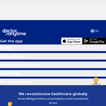
EN
Get the app
Areas
Specialties
Illnesses/Services
Search by
doctoranytime
We revolutionize healthcare globally
Greece
Belgium
Mexico
Colombia
Ecuador
Guatemala
Brazil