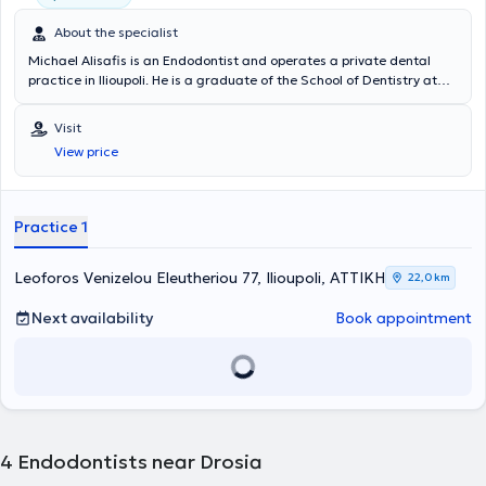
About the specialist
Michael Alisafis is an Endodontist and operates a private dental
practice in Ilioupoli. He is a graduate of the School of Dentistry at
Aristotle University of Thessaloniki and completed a three-year
training program in Endodontics. His professional experience is
Visit
derived from his private practice and a clinical specialization in
View price
Amsterdam. In his private practice, endodontic treatments are
provided using a microscope, ultrasonic devices, and vertical
compaction of gutta-percha. The doctor is a member of the
European and Hellenic Endodontic Societies, as well as a member of
Practice 1
the Association of Greek Endodontists, and has been actively
participating in dental seminars since 2000, both in Greece and
abroad.
Leoforos Venizelou Eleutheriou 77, Ilioupoli, ΑΤΤΙΚΗ
22,0 km
Next availability
Book appointment
4
Endodontists near Drosia