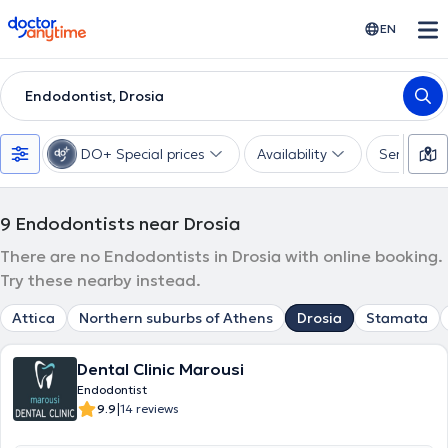
doctoranytime
EN
Endodontist, Drosia
DO+ Special prices
Availability
Services
9
Endodontists near Drosia
There are no Endodontists in Drosia with online booking.
Try these nearby instead.
Attica
Northern suburbs of Athens
Drosia
Stamata
Dental Clinic Marousi
Endodontist
|
9.9
14 reviews