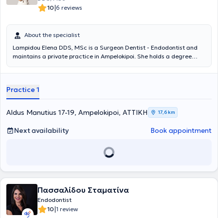
|
10
6 reviews
About the specialist
Lampidou Elena DDS, MSc is a Surgeon Dentist - Endodontist and
maintains a private practice in Ampelokipoi. She holds a degree
from the Dental School of Aristotle University of Thessaloniki, with a
postgraduate degree in Endodontics from the University of
Cheshire, United Kingdom. Additionally, she has completed further
Practice 1
training in dental prosthetics and facial aesthetics in the United
Kingdom. She possesses extensive and diverse professional
experience, having worked as a surgeon dentist in Greece and the
Aldus Manutius 17-19, Ampelokipoi, ΑΤΤΙΚΗ
17,6 km
United Kingdom. Finally, she actively participates in conferences to
stay updated on scientific advancements and new technologies.
Next availability
Book appointment
Πασσαλίδου Σταματίνα
Endodontist
|
10
1 review