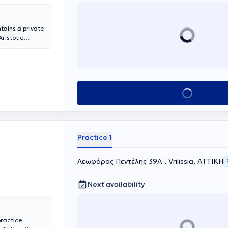
tains a private
ristotle
 from the
d further
dom. She
ed as a surgeon
ates in
Book appointment
nologies.
Practice 1
Λεωφόρος Πεντέλης 39Α , Vrilissia, ΑΤΤΙΚΗ
Next availability
practice