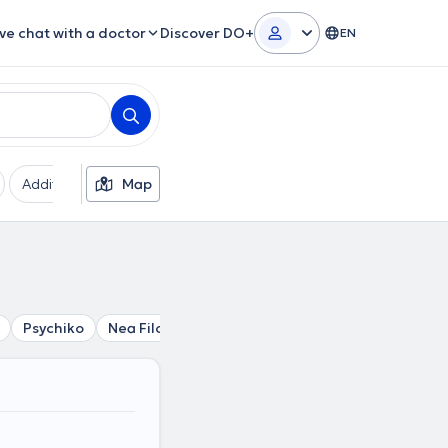
ive chat with a doctor
Discover DO+
EN
Additional filters
Map
Languages
Insurances
Ge
Psychiko
Nea Filothei
Filothei
Vrilissia
Kalogreza