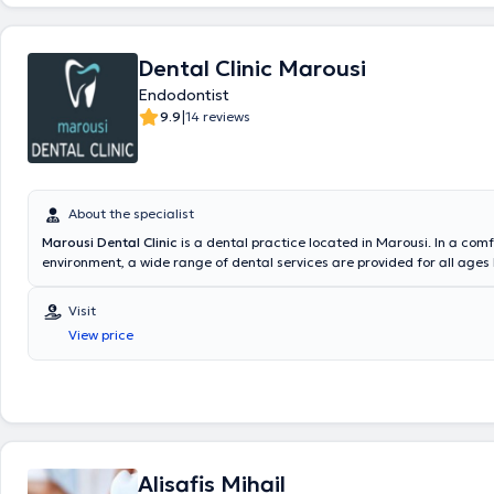
Hellenic Endodontic Society. In 2006, he became a Regular Member of 
Dental and Oral Research. Additionally, he is a member of the Schilder 
the advancement of Endodontics worldwide, as well as a founding mem
Dental Clinic Marousi
Hellenic Endodontists Association. Upon his return to Greece and until
Endodontist
as a Registrar in the Dental/Maxillofacial Surgery Department at the 
Hospital, and has also been a Scientific Collaborator at the University 
|
9.9
14 reviews
well as an invited speaker at Dental Conferences throughout Greece. He
the education of Dentists by participating in Continuing Education Pr
on courses, webinars, and live demonstrations of clinical cases. Lastly, i
mentioning that he has performed over 15,000 procedures on more t
patients from 2002 to the present.
About the specialist
Marousi Dental Clinic
is a dental practice located in Marousi. In a com
environment, a wide range of dental services are provided for all ages 
Endodontists. The most advanced technologies are adopted, and a pr
is the implementation of solutions fully tailored to the needs of the pati
Visit
View price
Alisafis Mihail