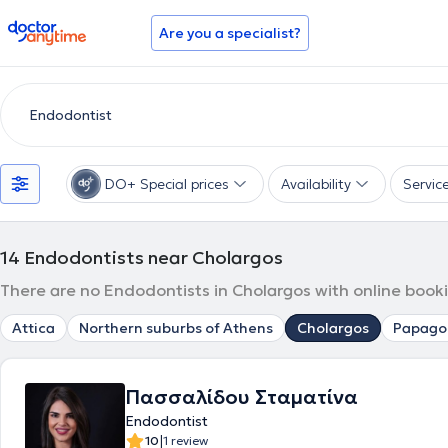
doctoranytime
Are you a specialist?
DO+ Special prices
Availability
Servic
14
Endodontists near Cholargos
There are no Endodontists in Cholargos with online booki
Attica
Northern suburbs of Athens
Cholargos
Papago
Πασσαλίδου Σταματίνα
Endodontist
|
10
1 review