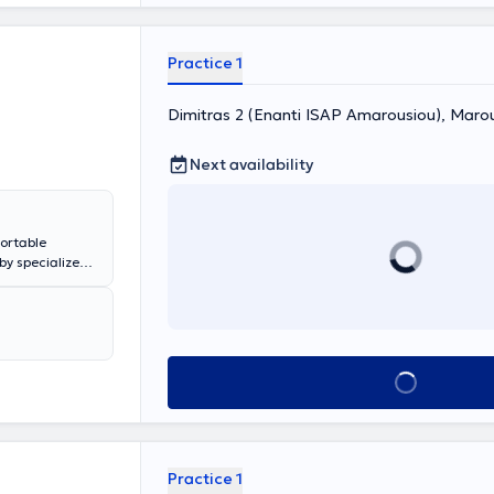
the Society for
Institute for
ber of the
Practice 1
 2008, he served
Errikos Dynan
Dimitras 2 (Enanti ISAP Amarousiou), Ma
of Athens, as
 is involved in
ograms, hands-
Next availability
t is worth
han 10,000
fortable
by specialized
imary concern
ents.
Book appointment
Practice 1