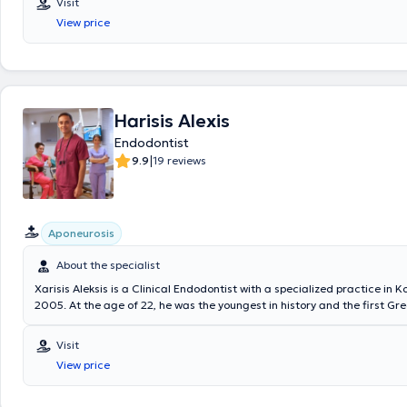
Visit
Endodontists). Finally, he possesses extensive experience and training.
View price
Harisis Alexis
Endodontist
|
9.9
19 reviews
Aponeurosis
About the specialist
Xarisis Aleksis is a Clinical Endodontist with a specialized practice in K
2005. At the age of 22, he was the youngest in history and the first Gre
accepted by Dr. Jeffrey Hutter into the renowned Endodontics program
University, USA. He has worked alongside some of the world's leading C
Visit
Endodontists, such as Dr. Bryan Beebe, under the guidance of the fath
View price
Endodontics, Dr. Herbert Schilder. He graduated in 2002 from the He
School of Dental Medicine at Boston University, specializing in Endodont
active member of the American Association of Endodontists and a me