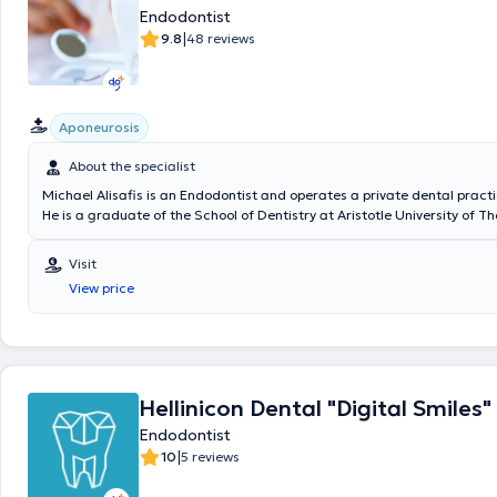
Endodontist
|
9.8
48 reviews
Aponeurosis
About the specialist
Michael Alisafis is an Endodontist and operates a private dental practice
He is a graduate of the School of Dentistry at Aristotle University of T
completed a three-year training program in Endodontics. His professio
is derived from his private practice and a clinical specialization in Ams
Visit
private practice, endodontic treatments are provided using a microsco
View price
devices, and vertical compaction of gutta-percha. The doctor is a me
European and Hellenic Endodontic Societies, as well as a member of th
Greek Endodontists, and has been actively participating in dental semi
2000, both in Greece and abroad.
Hellinicon Dental "Digital Smiles"
Endodontist
|
10
5 reviews