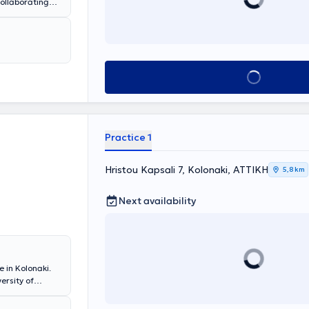
collaborating
tal School of
Endodontology
ontics
from
ly equipped
s and treatment
Book appointment
meticulous
Practice 1
Hristou Kapsali 7, Kolonaki, ΑΤΤΙΚΗ
5,8 km
Next availability
 in Kolonaki.
ersity of
olumbia
n of