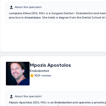
About the specialist
Lampidou Elena DDS, MSc is a Surgeon Dentist - Endodontist and main
practice in Ampelokipoi. She holds a degree from the Dental School of A
University of Thessaloniki, with a postgraduate degree in Endodontics
University of Cheshire, United Kingdom. Additionally, she has complete
training in dental prosthetics and facial aesthetics in the United King
possesses extensive and diverse professional experience, having work
dentist in Greece and the United Kingdom. Finally, she actively particip
conferences to stay updated on scientific advancements and new tech
Mpozis Apostolos
Endodontist
|
10
9 reviews
About the specialist
Mpozis Apostolos DDS, MSc is an
Endodontist
and operates a private 