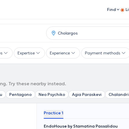
Find
L
es
Expertise
Experience
Payment methods
ng. Try these nearby instead.
u
Pentagono
Neo Psychiko
Agia Paraskevi
Chalandri
Practice 1
EndoHouse by Stamatina Passalidou