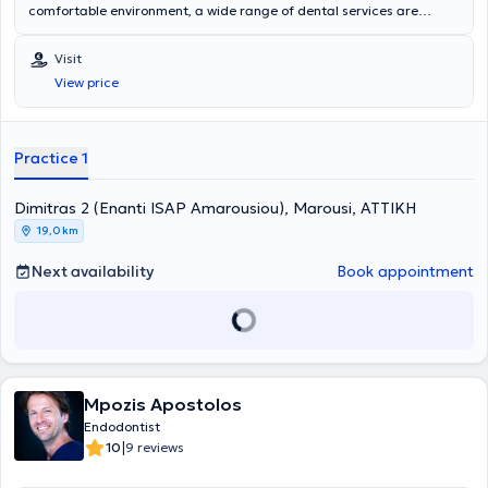
comfortable environment, a wide range of dental services are
provided for all ages by specialized Endodontists. The most
advanced technologies are adopted, and a primary concern is the
Visit
implementation of solutions fully tailored to the needs of the
View price
patients.
Practice 1
Dimitras 2 (Enanti ISAP Amarousiou), Marousi, ΑΤΤΙΚΗ
19,0 km
Next availability
Book appointment
Mpozis Apostolos
Endodontist
|
10
9 reviews