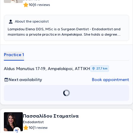
|
10
6 reviews
About the specialist
Lampidou Elena DDS, MSc is a Surgeon Dentist - Endodontist and
maintains a private practice in Ampelokipoi. She holds a degree
from the Dental School of Aristotle University of Thessaloniki, with a
postgraduate degree in Endodontics from the University of
Cheshire, United Kingdom. Additionally, she has completed further
Practice 1
training in dental prosthetics and facial aesthetics in the United
Kingdom. She possesses extensive and diverse professional
experience, having worked as a surgeon dentist in Greece and the
Aldus Manutius 17-19, Ampelokipoi, ΑΤΤΙΚΗ
27,7 km
United Kingdom. Finally, she actively participates in conferences to
stay updated on scientific advancements and new technologies.
Next availability
Book appointment
Πασσαλίδου Σταματίνα
Endodontist
|
10
1 review