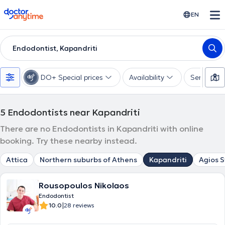
doctoranytime
EN
Endodontist, Kapandriti
DO+ Special prices
Availability
Services
5
Endodontists near Kapandriti
There are no Endodontists in Kapandriti with online
booking. Try these nearby instead.
Attica
Northern suburbs of Athens
Kapandriti
Agios 
Rousopoulos Nikolaos
Endodontist
|
10.0
28 reviews