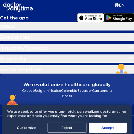
EN
Get the app
Areas
Specialties
Illnesses/Services
Search by
doctoranytime
We revolutionize healthcare globally
Greece
Belgium
Mexico
Colombia
Ecuador
Guatemala
Brazil
We use cookies to offer you a top-notch, personalized doctoranytime
experience and help you easily find what you’re looking for.
Terms and conditions
Cookies
doctoranytime: Data Protection Policy
Customize
Reject
Accept
© 2026 doctoranytime