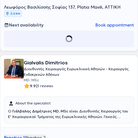
και παθήσεις των παραθυρεοειδών αδένων.
συμμετέχοντας στη διδασκαλία και την επίβλεψη διδακτορικών
ακαδημαϊκό και ερευνητικό-επιστημονικό του έργο. Παράλληλα
Λεωφόρος Βασιλίσσης Σοφίας 137, Platia Mavili, ΑΤΤΙΚΗ
διατριβών των φοιτητών του Πανεπιστημίου.
είναι τακτικό και ενεργό μέλος της Γερμανικής Εταιρίας
Χειρουργικής Ενδοκρινών Αδένων, της Γερμανικής Εταιρίας Γενικής
2,4 km
και Σπλαχνικής Χειρουργικής και μέλος του Συλλόγου Χειρουργών
Γερμανίας.
Next availability
Book appointment
Gialvalis Dimitrios
Διευθυντής Χειρουργός Ευρωκλινική Αθηνών - Χειρουργός
Ενδοκρινών Αδένων
MD, MSc
|
9.9
3 reviews
About the specialist
Ο
Γιάλβαλης Δημήτριος MD, MSc
είναι Διευθυντής Χειρουργός του
Ε' Χειρουργικού Τμήματος της Ευρωκλινικής Αθηνών. Γενικός
Χειρουργός με εξειδίκευση στην Χειρουργική Ενδοκρινών και στην
Λαπαροσκοπική & Ρομποτική Χειρουργική και κάτοχος τίτλου
Μεταπτυχιακού Τίτλου (MSc) στην Ελάχιστα επεμβατική και
Practice 1
Practice 2