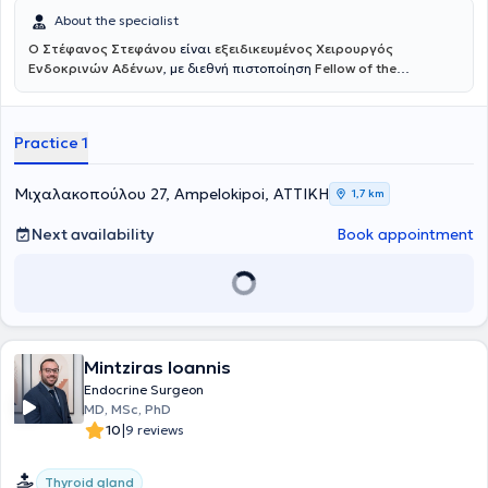
About the specialist
Ο Στέφανος Στεφάνου
είναι
εξειδικευμένος Χειρουργός
Ενδοκρινών Αδένων
, με διεθνή πιστοποίηση
Fellow of the
European Board of Surgery – Endocrine (FEBS/Endocrine)
, τίτλο που
αναγνωρίζεται σε ευρωπαϊκό επίπεδο και απονέμεται σε
χειρουργούς με υψηλή εξειδίκευση και εμπειρία στη χειρουργική
Practice 1
των ενδοκρινών αδένων. Διατηρεί ιδιωτικό ιατρείο στους
Αμπελόκηπους, προσφέροντας εξατομικευμένη και υψηλού επιπέδου
φροντίδα σε ασθενείς με παθήσεις του θυρεοειδούς, των
Μιχαλακοπούλου 27, Ampelokipoi, ΑΤΤΙΚΗ
1,7 km
παραθυρεοειδών και των επινεφριδίων. Αποφοίτησε από την
Ιατρική Σχολή του Πανεπιστημίου Ιωαννίνων και ολοκλήρωσε την
Next availability
Book appointment
ειδικότητα της Γενικής Χειρουργικής στο Γενικό Νοσοκομείο
Ιωαννίνων «Γ. Χατζηκώστα». Κατέχει δύο Μεταπτυχιακούς Τίτλους:
στη Χειρουργική Ενδοκρινών Αδένων από το Αριστοτέλειο
Πανεπιστήμιο Θεσσαλονίκης (ΑΠΘ) και στη Διοίκηση Μονάδων
Υγείας από το Ελληνικό Ανοικτό Πανεπιστήμιο (ΕΑΠ).
Mintziras Ioannis
Endocrine Surgeon
MD, MSc, PhD
|
10
9 reviews
Thyroid gland