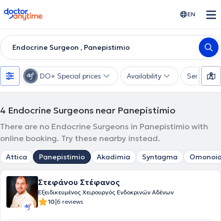
doctoranytime
EN
Endocrine Surgeon , Panepistimio
DO+ Special prices
Availability
Services
4
Endocrine Surgeons near Panepistimio
There are no Endocrine Surgeons in Panepistimio with
online booking. Try these nearby instead.
Attica
Panepistimio
Akadimia
Syntagma
Omonoi
Στεφάνου Στέφανος
Εξειδικευμένος Χειρουργός Ενδοκρινών Αδένων
|
10
6 reviews