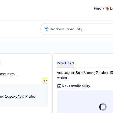
Find
L
s
Practice 1
Λεωφόρος Βασιλίσσης Σοφίας 137,
tia Mavili
Attica
15 '
Next availability
ς Σοφίας 137, Platia