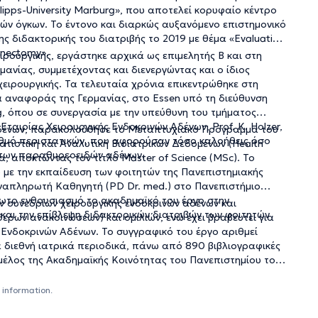
lipps-University Marburg», που αποτελεί κορυφαίο κέντρο
ών όγκων. Το έντονο και διαρκώς αυξανόμενο επιστημονικό
ς διδακτορικής του διατριβής το 2019 με θέμα «Evaluation
denectomy».
ιρουργικής, εργάστηκε αρχικά ως επιμελητής Β και στη
ρμανίας, συμμετέχοντας και διενεργώντας και ο ίδιος
ιρουργικής. Τα τελευταία χρόνια επικεντρώθηκε στη
 αναφοράς της Γερμανίας, στο Essen υπό τη διεύθυνση
g, όπου σε συνεργασία με την υπεύθυνη του τμήματος
ταιρίας Χειρουργικής Ενδοκρινών Αδένων, Prof. K. Holzer,
 αδένων, παρακολούθησε το Μεταπτυχιακό Πρόγραμμα του
ριθμό περιστατικών, που αφορούσαν τόσο καλοήθεις όσο
ατιστική και Αναλυτική Βιοϊατρικών Δεδομένων (Health
ς των παραθυρεοειδών αδένων.
τα, αποκτώντας τον τίτλο Master of Science (MSc). Το
με την εκπαίδευση των φοιτητών της Πανεπιστημιακής
Αναπληρωτή Καθηγητή (PD Dr. med.) στο Πανεπιστήμιο
μείωτο ενθουσιασμό το ακαδημαϊκό του έργο στην
 συνεδρίων χειρουργικής ενδοκρινών αδένων και
και την επίβλεψη διδακτορικών διατριβών των φοιτητών
ερων ανακοινώσεων) και ομιλιών, ενώ έχει βραβευτεί για
ς Ενδοκρινών Αδένων. Το συγγραφικό του έργο αριθμεί
διεθνή ιατρικά περιοδικά, πάνω από 890 βιβλιογραφικές
 μέλος της Ακαδημαϊκής Κοινότητας του Πανεπιστημίου του
υ έργο. Παράλληλα είναι τακτικό και ενεργό μέλος της
κής Εταιρίας Γενικής και Σπλαχνικής Χειρουργικής και
 information.