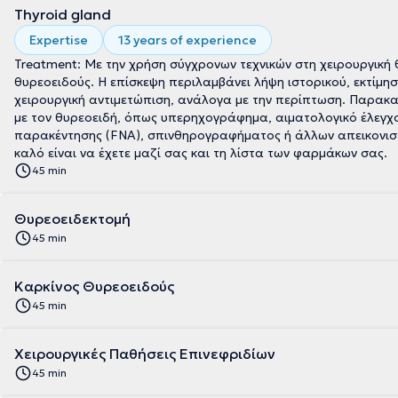
Thyroid gland
Expertise
13 years of experience
Treatment: Με την χρήση σύγχρονων τεχνικών στη χειρουργική 
θυρεοειδούς. Η επίσκεψη περιλαμβάνει λήψη ιστορικού, εκτίμ
χειρουργική αντιμετώπιση, ανάλογα με την περίπτωση. Παρακαλ
με τον θυρεοειδή, όπως υπερηχογράφημα, αιματολογικό έλεγχ
παρακέντησης (FNA), σπινθηρογραφήματος ή άλλων απεικονιστ
καλό είναι να έχετε μαζί σας και τη λίστα των φαρμάκων σας.
45 min
Θυρεοειδεκτομή
45 min
Καρκίνος Θυρεοειδούς
45 min
Χειρουργικές Παθήσεις Επινεφριδίων
45 min