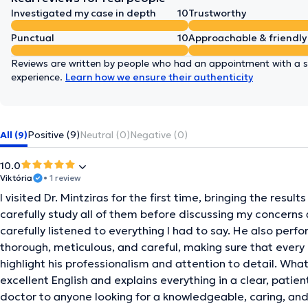
Investigated my case in depth
10
Trustworthy
Punctual
10
Approachable & friendly
Reviews are written by people who had an appointment with a sp
experience.
Learn how we ensure their authenticity
All (9)
Positive (9)
Neutral (0)
Negative (0)
10.0
Viktória
• 1 review
I visited Dr. Mintziras for the first time, bringing the resu
carefully study all of them before discussing my concerns 
carefully listened to everything I had to say. He also pe
thorough, meticulous, and careful, making sure that every 
highlight his professionalism and attention to detail. Wha
excellent English and explains everything in a clear, pati
doctor to anyone looking for a knowledgeable, caring, and 