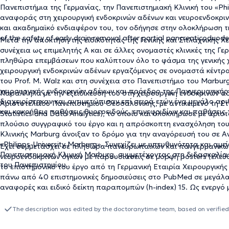
Πανεπιστήμια της Γερμανίας, την Πανεπιστημιακή Κλινική του «Phi
αναφοράς στη χειρουργική ενδοκρινών αδένων και νευροενδοκριν
και ακαδημαϊκό ενδιαφέρον του, τον οδήγησε στην ολοκλήρωση τη
of the safety of early drain removal after partial pancreaticoduo
Μετά την απόκτηση της ειδικότητας της Γενικής και Σπλαχνικής Χε
συνέχεια ως επιμελητής Α και σε άλλες ονομαστές κλινικές της Γε
πληθώρα επεμβάσεων που καλύπτουν όλο το φάσμα της γενικής χε
χειρουργική ενδοκρινών αδένων εργαζόμενος σε ονομαστά κέντρα
του Prof. M. Walz και στη συνέχεια στο Πανεπιστήμιο του Marbur
χειρουργικής ενδοκρινών αδένων και πρόεδρο της Πανγερμανικής Ε
Παράλληλα με την εξειδίκευσή του στη χειρουργική ενδοκρινών
διαχειρίστηκαν και αντιμετώπισαν επί σειρά ετών ένα μεγάλο α
Αριστοτελείου Πανεπιστημίου Θεσσαλονίκης, με αντικείμενο τη Στ
και κακοήθεις παθήσεις θυρεοειδούς, επινεφριδίων και παθήσει
Statistics and Data Analytics), το οποίο και ολοκλήρωσε με άρισ
πλούσιο συγγραφικό του έργο και η απρόσκοπτη ενασχόληση του 
Κλινικής Marburg άνοιξαν το δρόμο για την αναγόρευσή του σε 
«Philipps-University Marburg». Συνεχίζει με υπευθυνότητα και α
Έχει συμμετάσχει σε πληθώρα πανευρωπαϊκών και πανγερμανικών
Πανεπιστημιακή Κλινική Marburg, συμμετέχοντας στη διδασκαλία 
νευροενδοκρινών όγκων με παρουσιάσεις σε μορφή posters (ελεύθ
του Πανεπιστημίου.
το επιστημονικό του έργο από τη Γερμανική Εταιρία Χειρουργική
πάνω από 40 επιστημονικές δημοσιεύσεις στο PubMed σε μεγάλα 
αναφορές και ειδικό δείκτη παραπομπών (h-index) 15. Ως ενεργό
Marburg συνεχίζει το ακαδημαϊκό και ερευνητικό-επιστημονικό το
Γερμανικής Εταιρίας Χειρουργικής Ενδοκρινών Αδένων, της Γερμανι
The description was edited by the doctoranytime team, based on verified
μέλος του Συλλόγου Χειρουργών Γερμανίας.