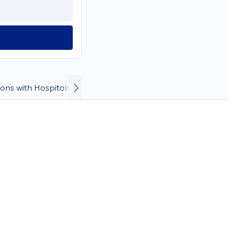
ons with Hospitals/Clinics
Curriculum Vitae and Career