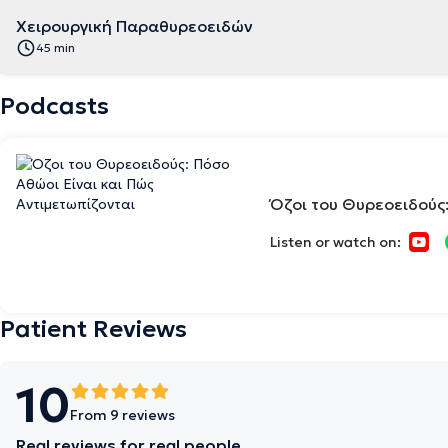
Χειρουργική Παραθυρεοειδών
45 min
Podcasts
Όζοι του Θυρεοειδούς:
Listen or watch on:
Patient Reviews
10
From 9 reviews
Real reviews for real people