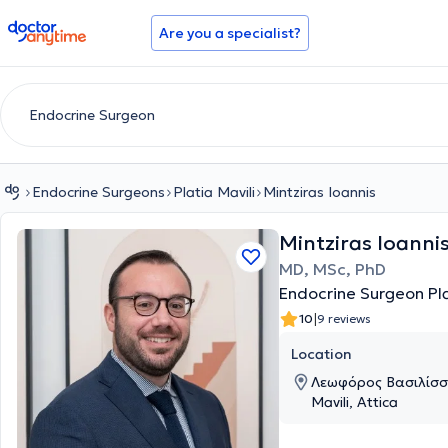
doctoranytime
Are you a specialist?
Endocrine Surgeons
Platia Mavili
Mintziras Ioannis
Mintziras Ioanni
MD, MSc, PhD
Endocrine Surgeon Pla
|
10
9 reviews
Location
Λεωφόρος Βασιλίσση
Mavili, Attica