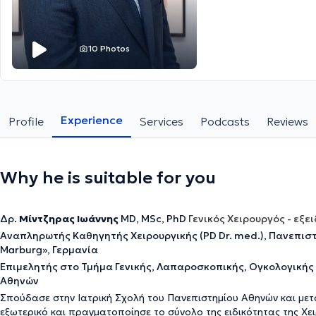
10 Photos
Experience
Profile
Services
Podcasts
Reviews
Why he is suitable for you
Δρ.
Μίντζηρας Ιωάννης
MD, MSc, PhD
Γενικός Χειρουργός - εξ
Αναπληρωτής Καθηγητής Χειρουργικής (PD Dr. med.), Πανεπιστη
Marburg», Γερμανία
Επιμελητής στο Τμήμα Γενικής, Λαπαροσκοπικής, Ογκολογικής 
Αθηνών
Σπούδασε στην Ιατρική Σχολή του Πανεπιστημίου Αθηνών και με
εξωτερικό και πραγματοποίησε το σύνολο της ειδικότητας της Χε