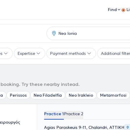
Find
L
es
Expertise
Payment methods
Additional filte
 booking. Try these nearby instead.
za
Perissos
Nea Filadelfia
Neo Irakleio
Metamorfosi
Practice 1
Practice 2
Χειρουργός
Agias Paraskeuis 9-11, Chalandri, ΑΤΤΙΚΗ