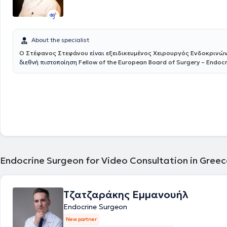
University of Thessaloniki).
About the specialist
Ο Στέφανος Στεφάνου
είναι
εξειδικευμένος Χειρουργός Ενδοκρινώ
διεθνή πιστοποίηση
Fellow of the European Board of Surgery – Endocr
(FEBS/Endocrine)
, τίτλο που αναγνωρίζεται σε ευρωπαϊκό επίπεδο κα
χειρουργούς με υψηλή εξειδίκευση και εμπειρία στη χειρουργική των 
αδένων. Διατηρεί ιδιωτικό ιατρείο στους Αμπελόκηπους, προσφέροντ
εξατομικευμένη και υψηλού επιπέδου φροντίδα σε ασθενείς με παθήσε
θυρεοειδούς, των παραθυρεοειδών και των επινεφριδίων. Αποφοίτησε
Ιατρική Σχολή του Πανεπιστημίου Ιωαννίνων και ολοκλήρωσε την ειδικ
Γενικής Χειρουργικής στο Γενικό Νοσοκομείο Ιωαννίνων «Γ. Χατζηκώστ
Μεταπτυχιακούς Τίτλους: στη Χειρουργική Ενδοκρινών Αδένων από το 
Πανεπιστήμιο Θεσσαλονίκης (ΑΠΘ) και στη Διοίκηση Μονάδων Υγείας
Ελληνικό Ανοικτό Πανεπιστήμιο (ΕΑΠ).
Endocrine Surgeon for Video Consultation in Greec
Τζατζαράκης Εμμανουήλ
Endocrine Surgeon
New partner