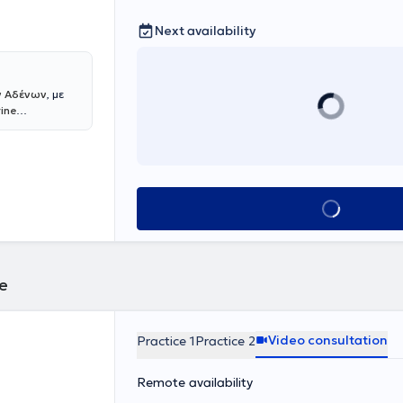
Next availability
ν Αδένων
, με
ine
ι απονέμεται σε
ενδοκρινών
ας
ις του
 από την
Book appointment
ότητα της
α». Κατέχει δύο
Αριστοτέλειο
 από το
e
Video consultation
Practice 1
Practice 2
Remote availability