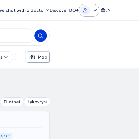
ive chat with a doctor
Discover DO+
EN
rs
Languages
Map
Insurances
Gender
Filothei
Lykovrysi
Psychiko
Pefki
Chalandri
Neo 
4,7 km