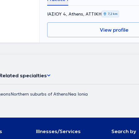
ΙΑΣΙΟΥ 4, Athens, ΑΤΤΙΚΗ
7,2 km
View profile
Related specialties
geons
Northern suburbs of Athens
Nea Ionia
s
Illnesses/Services
Search by