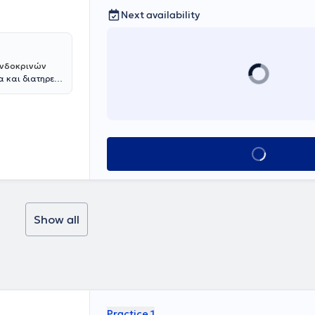
Next availability
 Ενδοκρινών
α και διατηρεί
 του Εθνικού
αθμό πτυχίου
 ξεκίνησε την
ιστημιακή
ζεται στην ίδια
Book appointmen
οσκοπική
ωσε τη
ον τίτλο του
ε ως Επιμελητής
ν του
 περί των 200
Show all
ρισσότερες των
υ του,
τική του
Practice 1