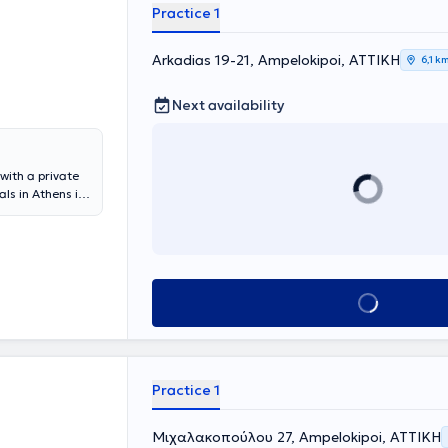
ίας.
Practice 1
Arkadias 19-21, Ampelokipoi, ΑΤΤΙΚΗ
6,1 k
Next availability
with a private
als in Athens in
at "Agios
thens [4th
eneral Hospital
tment, Head of
two-year
Book appointment
urgery at the
very large
particular area
y), in which he
d difficult
Practice 1
mber of thyroid
arch, and
ery. He
Μιχαλακοπούλου 27, Ampelokipoi, ΑΤΤΙΚΗ
l of Aristotle