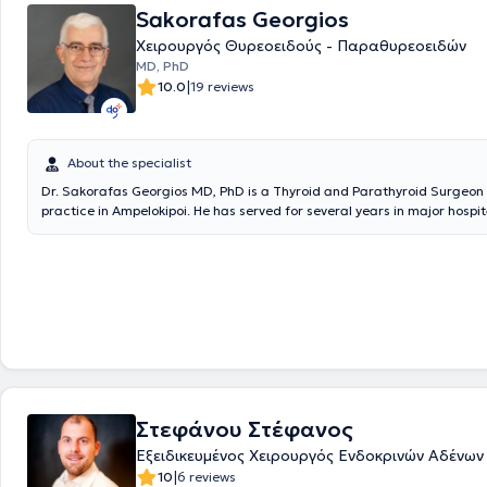
Σπλαχνικής Χειρουργικής και μέλος του Συλλόγου Χειρουργών Γερμαν
Sakorafas Georgios
Xειρουργός Θυρεοειδούς - Παραθυρεοειδών
MD, PhD
|
10.0
19 reviews
About the specialist
Dr. Sakorafas Georgios MD, PhD is a Thyroid and Parathyroid Surgeon 
practice in Ampelokipoi. He has served for several years in major hospit
positions of responsibility: Coordinating Director of the Surgical Clinic 
Savvas" Hospital, Assistant Professor of Surgery at the University of A
University Surgical Clinic, Attiko Hospital], and at the 251st Air Force G
(Deputy Director of the Surgical Clinic, Head of the Emergency Depar
the Education Office of the Air Force Medical Corps). He completed a 
fellowship in the United States in Endocrine, General, and Oncologic S
Mayo Clinic, Rochester, Minnesota. During this period, he performed a 
number of endocrine, general, and oncologic surgical procedures. His 
of interest is Endocrine Gland Surgery (Thyroid and Parathyroid Surger
has extensive experience, including the management of complicated an
Στεφάνου Στέφανος
cases. Alongside his significant clinical work (evidenced by the high nu
and parathyroid surgeries), he also boasts noteworthy academic, rese
Εξειδικευμένος Χειρουργός Ενδοκρινών Αδένων
authorship contributions in both endocrine and oncologic-general surg
|
10
6 reviews
graduated with honors from the Military Medical School (Medical Schoo