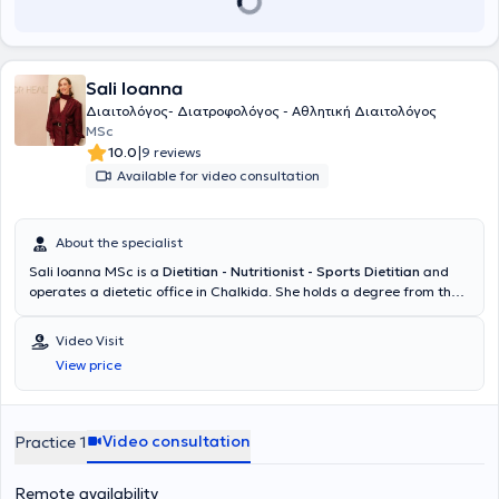
Sali Ioanna
Διαιτολόγος- Διατροφολόγος - Αθλητική Διαιτολόγος
MSc
|
10.0
9 reviews
Available for video consultation
About the specialist
Sali Ioanna MSc is a
Dietitian - Nutritionist - Sports Dietitian
and
operates a dietetic office in Chalkida. She holds a degree from the
Department of Nutrition and Dietetics at the International Hellenic
University and a postgraduate degree from Harokopio University.
Video Visit
She is currently a Scientific Collaborator at Harokopio University
View price
and participates in the
"National Action Against Childhood
Obesity"
, a program of the Ministry of Health in collaboration with
UNICEF. She has experience with a wide range of cases, focusing on
clinical nutrition (diabetes mellitus, cardiovascular diseases,
Video consultation
Practice 1
hypertension, etc.) and sports nutrition in both adults and children.
Additionally, she provides personalized nutrition plans for
Remote availability
breastfeeding women, pregnant women, and individuals with eating