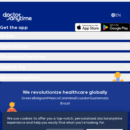
EN
Get the app
Areas
Specialties
Illnesses/Services
Search by
doctoranytime
We revolutionize healthcare globally
Greece
Belgium
Mexico
Colombia
Ecuador
Guatemala
Brazil
We use cookies to offer you a top-notch, personalized doctoranytime
experience and help you easily find what you’re looking for.
Terms and conditions
Cookies
doctoranytime: Data Protection Policy