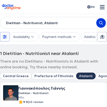
doctoranytime
EN
Dietitian - Nutritionist, Atalanti
Availability
Payment methods
Additional filte
1
Dietitian - Nutritionist near Atalanti
There are no Dietitians - Nutritionists in Atalanti with
online booking. Try these nearby instead.
Central Greece
Prefecture of Fthiotida
Atalanti
Agio
Γιαννακόπουλος Γιάννης
Dietitian - Nutritionist
MSc
|
9.9
46 reviews