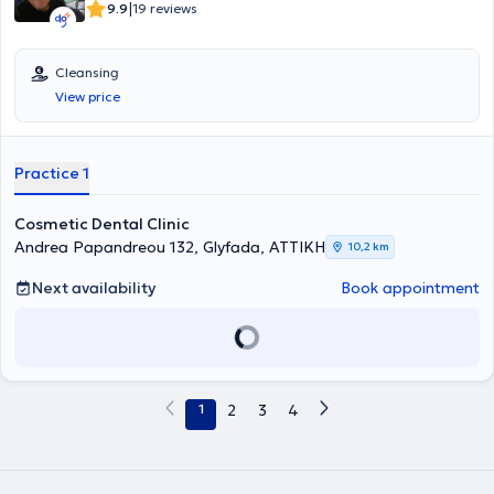
|
9.9
19 reviews
Cleansing
View price
Practice 1
Cosmetic Dental Clinic
Andrea Papandreou 132, Glyfada, ΑΤΤΙΚΗ
10,2 km
Next availability
Book appointment
1
2
3
4