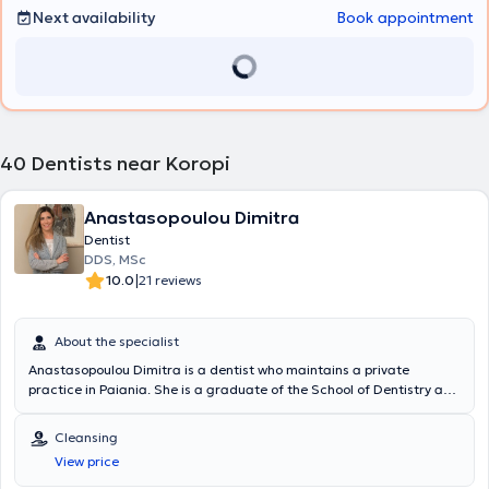
Next availability
Book appointment
40
Dentists near Koropi
Anastasopoulou Dimitra
Dentist
DDS, MSc
|
10.0
21 reviews
About the specialist
Anastasopoulou Dimitra is a dentist who maintains a private
practice in Paiania. She is a graduate of the School of Dentistry at
the National and Kapodistrian University of Athens and holds a
postgraduate diploma in Fixed and Removable Prosthodontics from
Cleansing
the Manchester University Hospital. Additionally, she completed a
View price
postgraduate training program at the University of Athens, where
she obtained the necessary certifications in implant surgery