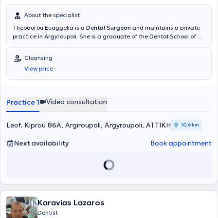
About the specialist
Theodorou Euaggelia is a
Dental Surgeon
and maintains a private
practice in Argyroupoli. She is a graduate of the Dental School of
the National and Kapodistrian University of Athens and is currently
pursuing her postgraduate studies in Advanced Endodontics at the
Cleansing
University of Siena, Italy. The doctor provides comprehensive and
View price
modern dental services, with an emphasis on maintaining oral
health, aesthetics, and a painless treatment approach. Her private
practice is fully equipped, offering personalized care to adults and
children, with particular importance placed on prevention and early
Video consultation
Practice 1
intervention. Additionally, she is certified in Advanced Life Support
(ALS) by the European Resuscitation Council, ensuring high
standards of safety and care.
Leof. Kiprou 86Α, Argiroupoli, Argyroupoli, ΑΤΤΙΚΗ
10,6 km
Next availability
Book appointment
Karavias Lazaros
Dentist