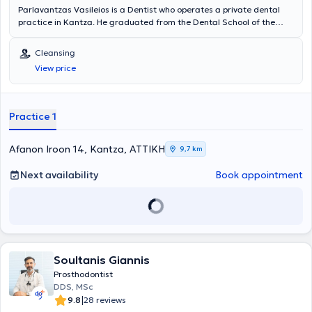
Parlavantzas Vasileios is a Dentist who operates a private dental
practice in Kantza. He graduated from the Dental School of the
National and Kapodistrian University of Athens and received further
training at the Bristol Health Centre in England. Currently, in his
Cleansing
private practice, he offers a wide range of specialized services and
View price
focuses particularly on prosthetic dentistry, endodontics,
periodontology, and aesthetic restorations. Additionally, throughout
his professional development, he has attended numerous dental
seminars aimed at continuously updating his knowledge of
Practice 1
advances in his field.
Afanon Iroon 14, Kantza, ΑΤΤΙΚΗ
9,7 km
Next availability
Book appointment
Soultanis Giannis
Prosthodontist
DDS, MSc
|
9.8
28 reviews