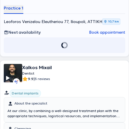
compaction of gutta-percha. The doctor is a member of the
European and Hellenic Endodontic Societies, as well as a member of
Practice 1
the Association of Greek Endodontists, and has been actively
participating in dental seminars since 2000, both in Greece and
abroad.
Leoforos Venizelou Eleutheriou 77, Ilioupoli, ΑΤΤΙΚΗ
10,7 km
Next availability
Book appointment
Xalkos Mixail
Dentist
|
9.9
6 reviews
Dental implants
About the specialist
At our clinic, by combining a well-designed treatment plan with the
appropriate techniques, logistical resources, and implementation
methods, we strive to fully satisfy each of our patients. Dentistry is a
science closely linked to many aspects of daily life and human well-
Cleansing