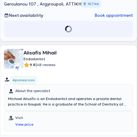
Geroulanou 107 , Argyroupoli, ΑΤΤΙΚΗ
10,7 km
Next availability
Book appointment
Alisafis Mihail
Endodontist
|
9.8
48 reviews
Aponeurosis
About the specialist
Michael Alisafis is an Endodontist and operates a private dental
practice in Ilioupoli. He is a graduate of the School of Dentistry at
Aristotle University of Thessaloniki and completed a three-year
training program in Endodontics. His professional experience is
Visit
derived from his private practice and a clinical specialization in
View price
Amsterdam. In his private practice, endodontic treatments are
provided using a microscope, ultrasonic devices, and vertical