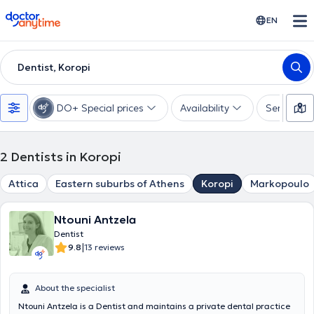
doctoranytime
EN
Dentist, Koropi
DO+ Special prices
Availability
Services
2
Dentists in Koropi
Attica
Eastern suburbs of Athens
Koropi
Markopoulo
Ntouni Antzela
Dentist
|
9.8
13 reviews
About the specialist
Ntouni Antzela is a Dentist and maintains a private dental practice