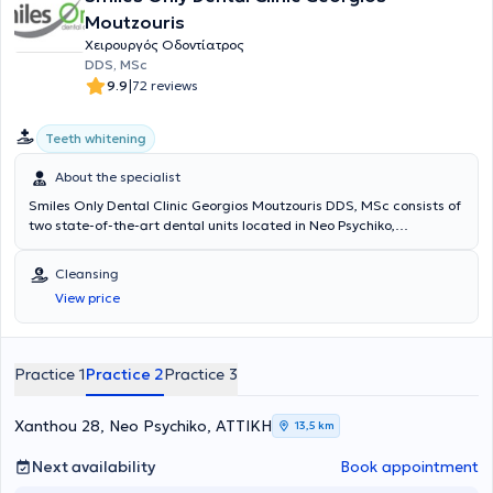
Moutzouris
Χειρουργός Οδοντίατρος
DDS, MSc
|
9.9
72 reviews
Teeth whitening
About the specialist
Smiles Only Dental Clinic Georgios Moutzouris DDS, MSc consists of
two state-of-the-art dental units located in Neo Psychiko,
Ampelokipoi, and Pallini. They are equipped with the latest
sterilization and disinfection devices, in accordance with
Cleansing
international standards and protocols. Our goal is to provide high-
View price
quality, comprehensive dental care in a completely friendly
environment with advanced equipment and at highly affordable
prices. Personal contact with patients is important to us for creating
an individualized treatment plan based on their specific needs and
Practice 1
Practice 2
Practice 3
desires, ensuring a completely pain-free experience. For this reason,
we have established a team of specialized and experienced dentists
to provide a holistic approach to cases and to guarantee the
Xanthou 28, Neo Psychiko, ΑΤΤΙΚΗ
13,5 km
successful outcome of your treatment.
Next availability
Book appointment