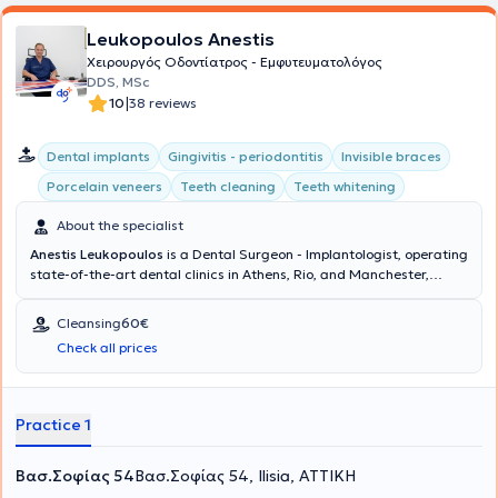
Leukopoulos Anestis
Χειρουργός Οδοντίατρος - Εμφυτευματολόγος
DDS, MSc
|
10
38 reviews
Dental implants
Gingivitis - periodontitis
Invisible braces
Porcelain veneers
Teeth cleaning
Teeth whitening
About the specialist
Anestis Leukopoulos
is a Dental Surgeon - Implantologist, operating
state-of-the-art dental clinics in Athens, Rio, and Manchester,
United Kingdom. The doctor and his team collaborate to provide
comprehensive dental care and excellent aesthetic dental
Cleansing
60€
outcomes at the Cosmetic Dental clinic. His ideas and extensive
Check all prices
experience translate into delivering dental services that restore the
health and aesthetics of your mouth, ensuring your complete
satisfaction.
Practice 1
Βασ.Σοφίας 54
Βασ.Σοφίας 54, Ilisia, ΑΤΤΙΚΗ