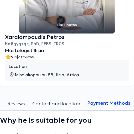
8 Photos
Xaralampoudis Petros
Καθηγητής, PhD, FEBS, FRCS
Mastologist Ilisia
|
9.8
2 reviews
Location
Mihalakopoulou 88, Ilisia, Attica
Payment Methods
s
Reviews
Contact and location
Why he is suitable for you