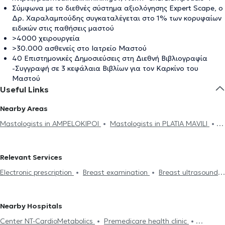
Σύμφωνα με το διεθνές σύστημα αξιολόγησης Expert Scape, ο
Δρ. Χαραλαμπούδης συγκαταλέγεται στο 1% των κορυφαίων
ειδικών στις παθήσεις μαστού
>4000 χειρουργεία
>30.000 ασθενείς στο Ιατρείο Μαστού
40 Επιστημονικές Δημοσιεύσεις στη Διεθνή Βιβλιογραφία
-Συγγραφή σε 3 κεφάλαια Βιβλίων για τον Καρκίνο του
Μαστού
Useful Links
Nearby Areas
Mastologists in AMPELOKIPOI
Mastologists in PLATIA MAVILI
Mastologists in KOLONAKI
Mastologists in ATHENS
Mastologists in PANORMOU
Mastologists in KOUKAKI
Relevant Services
Mastologists in NEO PSYCHIKO
Mastologists in CHOLARGOS
Electronic prescription
Breast examination
Breast ultrasound
Mastologists in ILIOUPOLI
Mastologists in CHALANDRI
Gynecomastia
Breast cancer
Breast lift
Breast
Mastologists in HERAKLION
Mastologists in PALAIO FALIRO
reconstruction
Postoperative pain
Mastologists in KALLITHEA
Mastologists in MAROUSI
Nearby Hospitals
Mastologists in GERAKAS
Mastologists in PIRAEUS
Center NT-CardioMetabolics
Premedicare health clinic