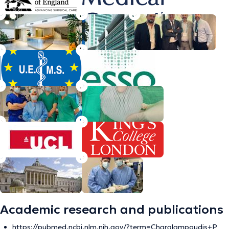
Academic research and publications
https://pubmed.ncbi.nlm.nih.gov/?term=Charalampoudis+P