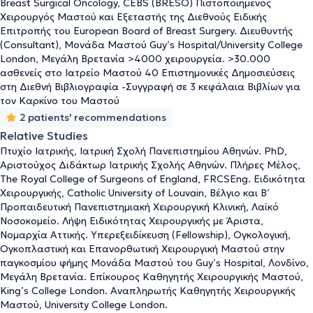
Breast Surgical Oncology, CEBS (BRESO) Πιστοποιημένος
ειδικότητα της Χειρουργικής από τα κορυφαία Πανεπιστημιακά
Χειρουργός Μαστού και Εξεταστής της Διεθνούς Ειδικής
Νοσοκομεία Cliniques Universitaires Saint-Luc στις Βρυξέλλες και
Επιτροπής του European Board of Breast Surgery. Διευθυντής
από τη Β’ Προπαιδευτική Πανεπιστημιακή Χειρουργική Κλινική
(Consultant), Μονάδα Μαστού Guy’s Hospital/University College
του Λαϊκού Νοσοκομείου στην Αθήνα. Το 2014 μετέβη στη Μεγάλη
London, Μεγάλη Βρετανία >4000 χειρουργεία. >30.000
Βρετανία, όπου
υπερεξειδικεύτηκε (Fellowship)
στη Χειρουργική
ασθενείς στο Ιατρείο Μαστού 40 Επιστημονικές Δημοσιεύσεις
Ογκολογία του Μαστού, την Ογκοπλαστική Χειρουργική του
στη Διεθνή Βιβλιογραφία -Συγγραφή σε 3 κεφάλαια Βιβλίων για
Μαστού και την Αποκατάσταση του Μαστού μετά από
τον Καρκίνο του Μαστού
Μαστεκτομή στην παγκοσμίου φήμης Μονάδα Μαστού του Guy’s
2 patients' recommendations
and Saint Thomas’ NHS Foundation Trust του Λονδίνου. Στο ίδιο
Relative Studies
Νοσοκομείο διετέλεσε Αναπληρωτής Διευθυντής της Μονάδας
Μαστού και Επίκουρος Καθηγητής της Ιατρικής Σχολής του
Πτυχίο Ιατρικής, Ιατρική Σχολή Πανεπιστημίου Αθηνών. PhD,
Πανεπιστημίου King’s College London. To 2018, μετά
Αριστούχος Διδάκτωρ Ιατρικής Σχολής Αθηνών. Πλήρες Μέλος,
από
The Royal College of Surgeons of England, FRCSEng. Ειδικότητα
επιλογή με αυστηρά κριτήρια και επιτυχή συνέντευξη
ενώπιον 7μελούς Επιτροπής
Χειρουργικής, Catholic University of Louvain, Βέλγιο και Β’
μετέβη στη Μονάδα Μαστού του
University College London, όπου διετέλεσε Διευθυντής Χειρουργός
Προπαιδευτική Πανεπιστημιακή Χειρουργική Κλινική, Λαϊκό
(Substantive Consultant Surgeon), Επικεφαλής του Ογκολογικού
Νοσοκομείο. Λήψη Ειδικότητας Χειρουργικής με Άριστα,
Συμβουλίου και Αναπληρωτής Καθηγητής Χειρουργικής Μαστού
Νομαρχία Αττικής. Υπερεξειδίκευση (Fellowship), Ογκολογική,
στην Ιατρική Σχολή του University College London. Την ίδια
Ογκοπλαστική και Επανορθωτική Χειρουργική Μαστού στην
περίοδο διετέλεσε Συντονιστής Διευθυντής σε διεθνούς φήμης
παγκοσμίου φήμης Μονάδα Μαστού του Guy’s Hospital, Λονδίνο,
Ιδιωτικά Κέντρα Μαστού του Λονδίνου (HCA The Wellington
Μεγάλη Βρετανία. Επίκουρος Καθηγητής Χειρουργικής Μαστού,
Hospital, 99 Harley Street Utrasound Group). To 2021, κατά τη
King’s College London. Αναπληρωτής Καθηγητής Χειρουργικής
διάρκεια της πανδημίας του Covid-19 υπήρξε πρωτοπόρος μαζί
Μαστού, University College London.