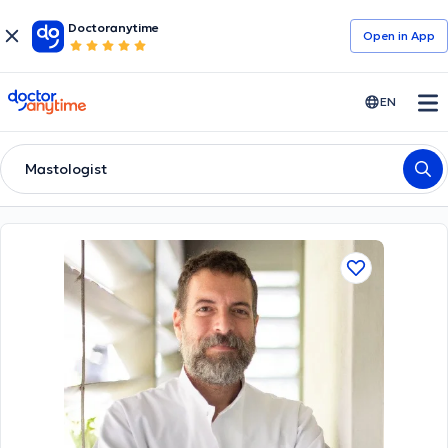
Doctoranytime
Open in Αpp
doctoranytime
EN
Mastologist