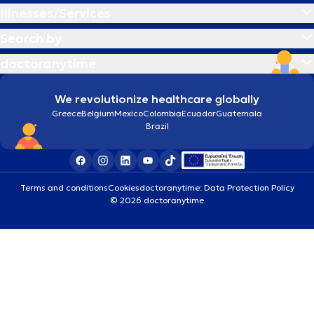
Illnesses/Services
Search by
doctoranytime
We revolutionize healthcare globally
Greece
Belgium
Mexico
Colombia
Ecuador
Guatemala
Brazil
Terms and conditions
Cookies
doctoranytime: Data Protection Policy
© 2026 doctoranytime