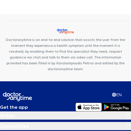
Mastologists in GLYFADA
Premedicare Medical clinic
Ιάζω
Bioclab Medical Center
Doctoranytime is an end-to-end solution that assists the user from the
moment they experience a health symptom until the moment it is
resolved, by enabling them to find the specialist they need, request
guidance via chat and talk to them via video call. The information
provided has been filled in by Xaralampoudis Petros and edited by the
doctoranytime team.
EN
Get the app
Areas
Specialties