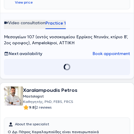
View price
the Medical School of Democritus University of Thrace,
Alexandroupolis. He specialized in General Surgery at the First
Propaedeutic Surgical Clinic of the Medical School of the University
of Athens at Hippokration Hospital of Athens and further specialized
Video consultation
Practice 1
in Oncoplastic and Reconstructive Breast Surgery, sentinel lymph
node technique, intraoperative radiotherapy, and
Μεσογείων 107 (εντός νοσοκομείου Ερρίκος Ντυνάν, κτίριο Β',
electrochemotherapy at Royal Free Hospital NHS Trust in the United
Kingdom. After completing his postgraduate training, he served as
2ος οροφος), Ampelokipoi, ΑΤΤΙΚΗ
a Senior Registrar in the First Surgical Clinic - Breast Department of
the General University Hospital "Elena Venizelou." Finally, he is the
Next availability
Book appointment
author of numerous books and scientific articles in the international
medical literature and has participated in and attended numerous
Greek and international conferences.
Xaralampoudis Petros
Mastologist
Καθηγητής, PhD, FEBS, FRCS
|
9.8
2 reviews
About the specialist
O Δρ. Πέτρος Χαραλαμπούδης είναι πανευρωπαϊκά