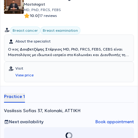
και την αισθητική χειρουργική του μαστού, την λιποαναρρόφηση και
lymph node biopsy. Finally, Dr. Mpakogiannis is a member of various
Mastologist
την μεταμόσχευση λίπους. Συμμετείχε, επίσης, σε πληθώρα
scientific societies and committees.
MD, PhD, FRCS, FEBS
ογκολογικών συμβουλίων, όπου παγιώθηκε η αντίληψη οτι η μόνη
|
10.0
17 reviews
προσέγγιση που διασφαλίζει την ποιότητα της ογκολογικής
θεραπείας είναι η πολύπλευρη αντιμετώπιση του καρκίνου μέσω
της αποτελεσματικής συνεργασίας των ιατρικών ειδικοτήτων. Έχει
Breast cancer
Breast examination
μεγάλη εμπειρία στην μακροπρόθεσμη παρακολούθηση, γνωστή
και ως ”follow-up”, ογκολογικών ασθενών, την οποία θεωρεί
About the specialist
ιδιαίτερα σημαντική, για την έγκαιρη διάγνωση και θεραπεία
Ο κος
Δουβετζέμης Στέργιος
MD, PhD, FRCS, FEBS, CEBS είναι
πιθανών υποτροπών. Έχει συγγράψει μελέτες και επιστημονικά
Μαστολόγος με ιδιωτικό ιατρείο στο Κολωνάκι και Διευθυντής της
άρθρα σε διεθνή επιστημονικά περιοδικά για την ογκοπλαστική, την
Δ’ Κλινικής Μαστού του Metropolitan General Hospital. Σε
χειρουργική καλοήθων όγκων και τον τρόπο χρήσης και εφαρμογής
ακαδημαϊκό επίπεδο είναι Διδάκτωρ της Ιατρικής Σχολής του
της λιποαναρρόφησης και της μεταμόσχευσης λίπους στην
Visit
Πανεπιστημίου Αθηνών, Αναπληρωτής Καθηγητής της Ιατρικής
χειρουργική του μαστού. Τέλος, συμμετέχει τακτικά σε
View price
Σχολής του Πανεπιστημίου Λευκωσίας, τ. Αναπληρωτής Καθηγητής
επιστημονικά συνέδρια και ημερίδες ως εισηγητής και ομιλητής
της Ιατρικής Σχολής του Πανεπιστημίου King’s College του Λονδίνου
καθώς και σε σεμινάρια που απευθύνονται σε ογκολογικούς
και Εξεταστής της UEMS για τη χορήγηση της επίσημης ευρωπαϊκής
ασθενείς.
πιστοποίησης στους χειρουργούς μαστού. Έχει εξειδικευθεί στην
Practice 1
Ογκοπλαστική και Επανορθωτική Χειρουργική του Μαστού στο
διεθνούς φήμης Νοσοκομείο Guy’s and St Thomas’ NHS Foundation
Vasilissis Sofias 37, Kolonaki, ΑΤΤΙΚΗ
Trust του Λονδίνου, στο οποίο κατόπιν είχε την τιμή να εργασθεί ως
Consultant Oncoplastic and Reconstructive Breast Surgeon και
Clinical Governance Lead. Ταυτόχρονα, ήταν Consultant
Next availability
Book appointment
Oncoplastic and Reconstructive Breast Surgeon στο University
Hospital Lewisham του Λονδίνου. Ο Δρ. Δουβετζέμης έχει αποκτήσει
την επίσημη ευρωπαϊκή πιστοποίηση της UEMS για τη Χειρουργική