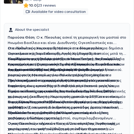
evaluation of hormonal disorders in reproductive age, infertility
|
10.0
23 reviews
investigation, common adolescent gynecology issues, as well as the
Available for video consultation
full spectrum of preventive screening and other gynecological
disorders.
About the specialist
Παρούσα Θέση
:Ο
κ. Πίκουλας
ασκεί τη χειρουργική του μαστού στο
Ηνωμένο Βασίλειο και είναι Διευθυντής Ογκοπλαστικός και
επανορθωτικός Χειρουργός Μαστού στα δύο μεγαλύτερα δημόσια
Ο κ. Πίκουλας ειναι εκπαιδευμένος και καταρτισμένος
νοσοκομεια της Βορειοδυτικής Αγγλίας ( Royal Bolton
Ογκοπλαστικός και Επανορθωτικός Χειρουργός, ο οποίος μετά την
Hospital,University Hospital of South Manchester) , ενώ παράλληλα
ολοκλήρωση της εξειδικευμένης του εκπαίδευσης στη Γενική
Σπούδασε Ιατρική στο Αριστοτέλειο Πανεπιστήμιο Θεσσαλονίκης
προσφέρει και τις υπηρεσιές του στον ιδιωτικό τομέα στο Buckshaw
Χειρουργική σε έγκριτα νοσοκομεία του Ηνωμένου Βασιλείου και
και στην έγκριτη Στρατιωτική Σχολή Αξιωματικών Σωμάτων και
και Euxton Hall Hospital (Ramsay Health Care).
της μετεκπαίδευσης του στην Ογκοπλαστική Χειρουργική του
Του έχει απονεμηθεί επίσης Δίπλωμα Ογκοπλαστικής
αποφοίτησε το 2005 ως Αξιωματικός Ιατρός Πολεμικού Ναυτικού.
μαστού στο παγκοσμίως γνωστό κέντρο Nightingale Centre
Χειρουργικής Μαστού από το Πανεπιστήμιο East Anglia, ο
(Πανεπιστημιακό νοσοκομείο του Μάντσεστερ) και γνωστό για τις
υψηλότερος μεταπτυχιακός τίτλος για χειρουργούς μαστού στην
Έχει εκπαιδευτεί στην εφαρμογή του Human Factors και είναι
υπηρεσίες του μαστού Royal Bolton Hospital (απο τα μεγαλύτερα
Ευρώπη.
πιστοποιημένος ερευνητής για σοβαρά περιστατικά εντός του
κεντρα screening μαστού στη Βορειοδυτική Αγγλία διορίστηκε
δημόσιου συστήματος υγειάς του Ηνωμένου Βασιλείου (NHS).
Είναι υπεύθυνος της εκπαίδευση των ειδικευομένων ιατρών γενικής
αμέσως ως Διευθυντής Χειρουργός μαστού το 2017 στο νοσοκομείο
χειρουργικής καθως και των προπτυχιακών φοιτητών και είναι
Royal Bolton Hospital NHS Foundation Trust.Αυτή τη στιγμή κατέχει
αναγνωρισμένος εκπαιδευτικός επόπτης σύμφωνα με τις οδηγίες
Ο κος Πίκουλας αναλαμβάνει όλο το φάσμα των παθήσεων της
τη θέση του Συντονιστή Διευθυντή της μονάδας μαστού και έxει
του GMC.
χειρουργικής του μαστού (
καρκίνος μαστού με άμεση πλαστική.
διατελέσει Breast Cancer and Governance Lead.
αποκατάσταση, αισθητική βελτίωση μαστού, καλοήθεις
Εξειδικεύεται στη φροντίδα του
καρκίνου του μαστού
, στη
παθήσεις, επώδυνος μαστός
χειρουργική διατήρησης του μαστού, συμπεριλαμβανομένων
).
Ογκοπλαστικών τεχνικών 1ου και 2ου επιπέδου
Ο κος Πίκουλας καλύπτει επίσης όλο το εύρος της
( ογκεκτομή με
Aισθητικής
ταυτόχρονη μειωτική/ανόρθωση μαστών) και Θεραπευτικών
χειρουργική του μαστού
(αυξητική με ενθέματα,μειωτική