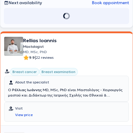
Gynecological, Obstetric, and Surgical Center “Leto,” and the
Next availability
Book appointment
“Mitera” Hospital. Finally, the physician is a member of numerous
Greek and European Scientific Societies and Associations.
Rellias Ioannis
Mastologist
MD, MSc, PhD
|
9.9
22 reviews
Breast cancer
Breast examination
About the specialist
Ο
Ρέλλιας Ιωάννης
MD, MSc, PhD είναι Μαστολόγος - Χειρουργός
μαστού και Διδάκτωρ της Ιατρικής Σχολής του Εθνικού &
Καποδιστριακού Πανεπιστημίου Αθηνών με ιδιωτικό ιατρείο στη
πλατεία Μαβίλη. Αποφοίτησε από την Ιατρική Σχολή του
Visit
Πανεπιστημίου Ιωαννίνων και εν συνεχεία ολοκλήρωσε το
View price
Μεταπτυχιακό της Ιατρικής Σχολής του Εθνικού & Καποδιστριακού
Πανεπιστημίου Αθηνών «Έρευνα στη Γυναικεία Αναπαραγωγή», με
βαθμό πτυχίου «Άριστα» 9,24. Εργάσθηκε ως Υπεύθυνος Ιατρός
πολυεθνικής - πολυκεντρικής κλινικής μελέτης σχετικά με την