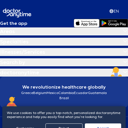
EN
Get the app
Areas
Specialties
Illnesses/Services
Search by
doctoranytime
We revolutionize healthcare globally
Greece
Belgium
Mexico
Colombia
Ecuador
Guatemala
Brazil
We use cookies to offer you a top-notch, personalized doctoranytime
experience and help you easily find what you’re looking for.
Terms and conditions
Cookies
doctoranytime: Data Protection Policy