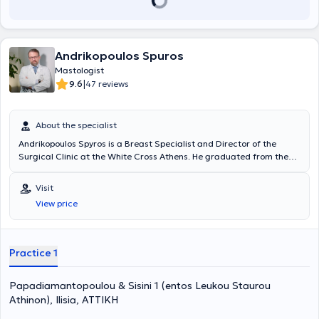
extensive experience in core needle biopsy, which helps to avoid
unnecessary surgeries. Currently, Dr. Anastasakou Kornilia is the
Director of Breast Surgery at the 1st Breast Clinic of Metropolitan
General (Cholargos).
Andrikopoulos Spuros
Mastologist
|
9.6
47 reviews
About the specialist
Andrikopoulos Spyros is a Breast Specialist and Director of the
Surgical Clinic at the White Cross Athens. He graduated from the
Medical School of the University of Patras and trained at the
Piraeus Anti-Cancer Hospital "Metaxa," the State Hospital of Nikaia,
Visit
and the General Hospital of Athens "Evangelismos." After
View price
completing his specialty, he undertook further training in Breast
Surgery at Hereford Hospitals NHS Trust in the United Kingdom. He
has participated in numerous research protocols both in the United
Kingdom and Greece, with a primary scientific interest in Breast
Practice 1
Oncology. He has been responsible for the surveillance of women for
Breast Cancer prevention, as well as Breast Surgery and Surgical
Papadiamantopoulou & Sisini 1 (entos Leukou Staurou
Oncology. To date, he collaborates with many private hospitals in
Athens, including the Hygeia Hospital, the Obstetrics and
Athinon), Ilisia, ΑΤΤΙΚΗ
Gynecology Clinic “IASO,” the Metropolitan General Hospital, the