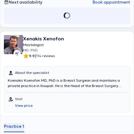
Κλινική Γενικού Νοσοκομείου Αθηνών "Ευαγγελισμός" και απέκτησε
BRESO after completing his postgraduate training in Breast
Next availability
Book appointment
τον τίτλο του Γενικού Χειρουργού. Είναι, επίσης, επιστημονικός
Oncology at the University of Ulm (Competence in Breast Cancer -
συνεργάτης στο Εργαστήριο της Ανατομίας και Χειρουργικής
CCB5). Furthermore, Dr. Lymperopoulos has participated in
Ανατομίας "Ανατομείο" της Ιατρικής Σχολής του Πανεπιστημίου
numerous conferences, seminars, and workshops in Greece and
Αθηνών. Έχει ενεργό συμμετοχή σε διεθνή συνέδρια και σεμινάρια
abroad, with many presentations and publications in both
και συνεισφορά στην εκπαίδευση των προπτυχιακών και
international and Greek journals. Finally, he is a member of the
μεταπτυχιακών φοιτητών της Ιατρικής Σχολής του Πανεπιστημίου
Hellenic Society of Cervical Pathology, Colposcopy & Laser
Xenakis Xenofon
Αθηνών, του Πανεπιστημίου Λευκωσίας και του King’s College του
Applications and the Hellenic Gynecological Society for Breast
Λονδίνου. Τέλος, άρθρα του έχουν δημοσιευθεί σε διεθνή ιατρικά
Diseases. In his private practice, he provides comprehensive
Mastologist
περιοδικά και είναι συγγραφέας κεφαλαίων σε διεθνή ιατρικά
gynecological and obstetrical examination services, including Pap
MD, PhD
βιβλία.
tests, colposcopy, 3D gynecological ultrasound, 3D obstetric
|
9.9
114 reviews
ultrasound, and 3D breast ultrasound.
About the specialist
Ksenakis Ksenofon MD, PhD is a Breast Surgeon and maintains a
private practice in Ilioupoli. He is the Head of the Breast Surgery
Team at the "Errikos Dynan" Hospital Center and serves as the
Director of the Breast Unit at "Metropolitan General." Additionally,
Visit
he is a Scientific Advisor to "Hygeia" Hospital, Athens Medical
View price
Center, and Euroclinic Athens. He holds a PhD from the Medical
School of the National and Kapodistrian University of Athens and
has specialized in General and Oncologic Surgery at the Piraeus
Anti-Cancer Hospital "Metaxa" and the Athens General Hospital
Practice 1
"Evangelismos," as well as in Oncoplastic and Reconstructive Breast