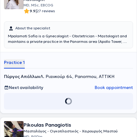
Surgical Oncology Certification). Επιπλέον, είναι Fellow και
MD, MSc, EBCOG
Εξεταστής του European Board of Breast Surgery για τη χορήγηση
|
9.9
27 reviews
πιστοποίησης σε νέους εξειδικευμένους χειρουργούς μαστού.
About the specialist
Mpalamoti Sofia is a Gynecologist - Obstetrician - Mastologist and
maintains a private practice in the Panormos area (Apollo Tower, 64
Louizis Rhiankour). She studied Medicine at Aristotle University of
Thessaloniki and completed her postgraduate studies in "Pathology
of Pregnancy" at the National and Kapodistrian University of
Practice 1
Athens. Additionally, she received further training in Breast Surgical
Oncology at Frimley Park Hospital in the United Kingdom. She
possesses significant clinical experience both in Greece and abroad
Πύργος Απόλλων
Λ. Ριανκούρ 64, Panormou, ΑΤΤΙΚΗ
and collaborates with major clinics and hospitals in Attica. She
deals with benign breast conditions such as mastodynia,
Next availability
Book appointment
fibroadenomas, and breast cysts, while also offering comprehensive
breast examinations aimed at the early diagnosis and treatment of
breast cancer, combining the most advanced restoration methods
following breast surgeries. Furthermore, she has experience in
managing benign gynecological conditions involving both medical
and surgical treatments (uterine fibroids, ovarian cysts,
endometriosis, adenomyosis, dysmenorrhea, urinary incontinence,
Pikoulas Panagiotis
pelvic organ prolapse such as uterine prolapse, cystocele, rectocele,
Μαστολόγος - Ογκοπλαστικός - Χειρουργός Μαστού
pelvic infections, and chronic pelvic pain). Her practice also provides
MD, PGDip