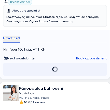
Breast cancer
Βρετανία, όπου
υπερεξειδικεύτηκε (Fellowship)
στη Χειρουργική
Ογκολογία του Μαστού, την Ογκοπλαστική Χειρουργική του
About the specialist
Μαστού και την Αποκατάσταση του Μαστού μετά από Μαστεκτομή
στην παγκοσμίου φήμης Μονάδα Μαστού του Guy’s and Saint
Μαστολόγος-Χειρουργός Μαστού εξειδικευμένη στη Χειρουργική
Thomas’ NHS Foundation Trust του Λονδίνου. Στο ίδιο Νοσοκομείο
Ογκολογία και Ογκοπλαστική Αποκατάσταση
διετέλεσε Αναπληρωτής Διευθυντής της Μονάδας Μαστού και
Επίκουρος Καθηγητής της Ιατρικής Σχολής του Πανεπιστημίου
King’s College London. To 2018, μετά από
επιλογή με αυστηρά
Practice 1
κριτήρια και επιτυχή συνέντευξη ενώπιον 7μελούς
Επιτροπής
μετέβη στη Μονάδα Μαστού του University College
London, όπου διετέλεσε Διευθυντής Χειρουργός (Substantive
Nimfeou 10, Ilisia, ΑΤΤΙΚΗ
Consultant Surgeon), Επικεφαλής του Ογκολογικού Συμβουλίου και
Αναπληρωτής Καθηγητής Χειρουργικής Μαστού στην Ιατρική Σχολή
Next availability
Book appointment
του University College London. Την ίδια περίοδο διετέλεσε
Συντονιστής Διευθυντής σε διεθνούς φήμης Ιδιωτικά Κέντρα
Μαστού του Λονδίνου (HCA The Wellington Hospital, 99 Harley
Street Utrasound Group). To 2021, κατά τη διάρκεια της πανδημίας
του Covid-19 υπήρξε πρωτοπόρος μαζί με την Ομάδα Χειρουργών
που ηγήθηκε, καθώς για πρώτη φορά στη Μ. Βρετανία
εφαρμόστηκε η
πρωτοποριακή τεχνική άμεσης αποκατάστασης
Panopoulou Eufrosyni
μαστού μετά από μαστεκτομή σε ένα χειρουργείο με ημερήσια
Mastologist
νοσηλεία (χωρίς διανυκτέρευση στο νοσοκομείο). Παράλληλα,
MD, MSc, FEBS, PhDc
θεμελίωσε με την ομάδα του University College London Hospitals
|
10.0
19 reviews
την ασύρματη χειρουργική μαστού -ευρεία εκτομή καρκίνου
μαστού χωρίς χρήση συρμάτινου οδηγού.
Κατά τη διάρκεια της