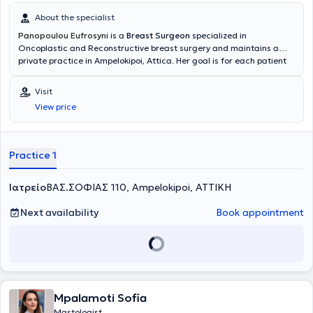
παραμονής του στη Μεγάλη Βρετανία απέκτησε
εκτεταμένη
About the specialist
εμπειρία και εξειδίκευση
στη χειρουργική ογκολογία του μαστού,
την ογκοπλαστική διατήρηση του μαστού, την αποκατάσταση του
Panopoulou Eufrosyni
is a
Breast Surgeon
specialized in
μαστού μετά από μαστεκτομή και την ελάχιστα επεμβατική
Oncoplastic and Reconstructive breast surgery and maintains a
χειρουργική μαστού και μασχάλης μετά από προεγχειρητική
private practice in Ampelokipoi, Attica. Her goal is for each patient
χημειοθεραπεία (neoadjuvant chemotherapy).
to receive treatment personalized to their condition and needs. She
Έχει
graduated from the Medical School of the National and
πραγματοποιήσει πάνω από 4000 επεμβάσεις μαστού
, εκ
Visit
των οποίων πλειονότητα αποτελούν μείζονες, πολύπλοκες
Kapodistrian University of Athens, where she is a PhD candidate
View price
επεμβάσεις, επανεπεμβάσεις και προχωρημένες ογκοπλαστικές
with a research topic related to breast cancer. She specialized in
αποκαταστάσεις μαστού. Το 2018 αναγορεύτηκε
major hospitals in London, Royal Marsden Hospital and Royal Free
ομόφωνα
Hospital, for 3 years. She has obtained the
Διδάκτωρ
Χειρουργικής Ογκολογίας Μαστού
European specialization
της
Ιατρικής Σχολής του Πανεπιστημίου Αθηνών με την
title in surgical pathology and breast oncology,
Fellow of the
ανώτερη
Practice 1
Διάκριση (Άριστα).
European Board of Breast Surgery and BRESO. She deals with the
Το
ερευνητικό και κλινικό επιστημονικό του
έργο
full spectrum of benign and malignant breast diseases and
περιλαμβάνει περισσότερες από
40 δημοσιεύσεις σε έγκριτα
Ιατρείο
διεθνή περιοδικά και επιστημονικά συγγράμματα
performs the entire range of modern breast surgical procedures,
ΒΑΣ.ΣΟΦΙΑΣ 110, Ampelokipoi, ΑΤΤΙΚΗ
, καθώς
και
including specialized oncoplastic techniques, sentinel lymph node
συνεχή παρουσία σε διεθνή συνέδρια και σεμινάρια
ογκοπλαστικής χειρουργικής
biopsy and axillary lymph node dissection, complex therapeutic
Next availability
. Οι εργασίες του έχουν
Book appointment
πολλαπλές
αναφορές στη διεθνή βιβλιογραφία
mammaplasty techniques, symmetrization surgery, therapeutic
(587 citations, H-index 15), ενώ
η συντριπτική πλειοψηφία του έργου του έχει καταχωρηθεί και
breast reduction, skin- and nipple-sparing subcutaneous
στη
mastectomy with immediate reconstruction using silicone implants
βάση δεδομένων PubMed
, γεγονός που επιβεβαιώνει τη
διεθνή
του αναγνώριση και τη συμβολή του στην πρόοδο της
placed under or above the muscle with the use of acellular dermal
Χειρουργικής Μαστού
matrix (ADM), and delayed breast reconstruction after mastectomy
.
Είναι Πλήρες Μέλος του Βασιλικού
Κολλεγίου Χειρουργών της Αγγλίας και Πιστοποιημένος
using silicone implants and mesh/ADM.
Mpalamoti Sofia
Χειρουργός Ογκολόγος Μαστού με διπλή ευρωπαϊκή
πιστοποίηση (European Board of Breast Surgery, European Breast
Mastologist