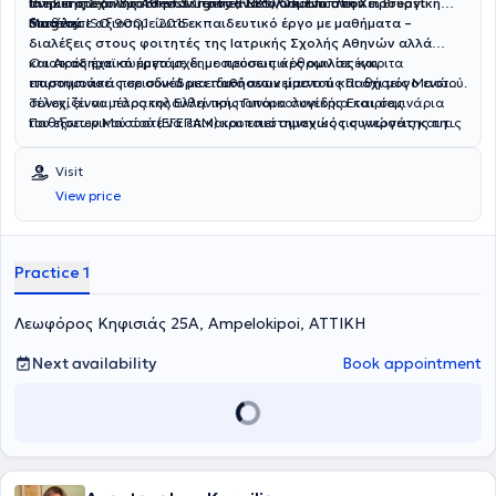
the European Board of Surgery (FEBS),Qualification in Breast
ανήκει στο δίκτυο Breast Centres Network. Επιπλέον
Ιατρικής Σχολής Αθηνών προσανατολισμένο στη Χειρουργική
Surgery.
διαθέτει ISO 9001 : 2015.
Μαστού
Επιτέλεσε αξιοσημείωτο
.
εκπαιδευτικό έργο με μαθήματα –
διαλέξεις στους φοιτητές της Ιατρικής Σχολής Αθηνών αλλά
και Ακαδημαϊκό έργο
Ο ιατρός έχει συμμετάσχει με προσωπικές
με δημοσιεύσεις άρθρων σε έγκριτα
ομιλίες και
επιστημονικά περιοδικά με ειδικό αντικείμενο τις Παθήσεις Μαστού.
παρουσιάσεις σε συνέδρια παθήσεων μαστού και όχι μόνο
ενώ
συνεχίζει να παρακολουθεί πρωτοπόρα συνέδρια και σεμινάρια
Τέλος, είναι μέλος της Ελληνικής Γυναικολογικής Εταιρίας
του εξωτερικού ώστε να επικαιροποιεί συνεχώς τις γνώσεις και τις
Παθήσεων Μαστού (ΕΓΕΠΑΜ) και
επιστημονικός συνεργάτης της
πρακτικές του.
Α’ Κλινικής Μαστού του Νοσοκομείου "Μητέρα"
.
Visit
View price
Practice 1
Λεωφόρος Κηφισιάς 25Α, Ampelokipoi, ΑΤΤΙΚΗ
Next availability
Book appointment