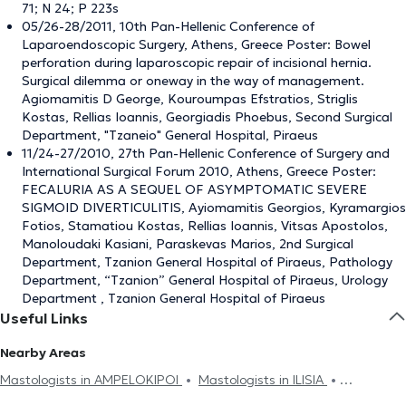
71; N 24; P 223s
05/26-28/2011, 10th Pan-Hellenic Conference of
Laparoendoscopic Surgery, Athens, Greece Poster: Bowel
perforation during laparoscopic repair of incisional hernia.
Surgical dilemma or oneway in the way of management.
Agiomamitis D George, Kouroumpas Efstratios, Striglis
Kostas, Rellias Ioannis, Georgiadis Phoebus, Second Surgical
Department, "Tzaneio" General Hospital, Piraeus
11/24-27/2010, 27th Pan-Hellenic Conference of Surgery and
International Surgical Forum 2010, Athens, Greece Poster:
FECALURIA AS A SEQUEL OF ASYMPTOMATIC SEVERE
SIGMOID DIVERTICULITIS, Ayiomamitis Georgios, Kyramargios
Fotios, Stamatiou Kostas, Rellias Ioannis, Vitsas Apostolos,
Manoloudaki Kasiani, Paraskevas Marios, 2nd Surgical
Department, Tzanion General Hospital of Piraeus, Pathology
Department, “Tzanion” General Hospital of Piraeus, Urology
Department , Tzanion General Hospital of Piraeus
Useful Links
Nearby Areas
Mastologists in AMPELOKIPOI
Mastologists in ILISIA
Mastologists in PANORMOU
Mastologists in ATHENS