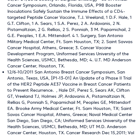
Cancer Symposium, Orlando, Florida, USA, P98 Booster
Inoculations Safely Sustain the Immune Effects of a CD4-
targeted Peptide Cancer Vaccine, T.J. Vreeland, 1 D.F. Hale, 1
G.T. Clifton, 1 A. Sears, 1 S.A. Perez, 2 A. Ardavanis, 2 N.
Pistamaltzian, 2 G. Rellias, 2 S. Ponniah, 3 M. Papamichail, 2
G.E. Peoples, 1 E.A. Mittendorf. 4 1. Surgery, San Antonio
Military Medical Center, Ft. Sam Houston, TX; 2. Saint Savvas
Cancer Hospital, Athens, Greece; 3. Cancer Vaccine
Development Program, Uniformed Services University of the
Health Sciences, USMCI, Bethesda, MD; 4. U.T. MD Anderson
Cancer Center, Houston, TX.
12/6-10/2011 San Antonio Breast Cancer Symposium, San
Antonio, Texas, USA, [P1-13-01] An Update of a Phase II Trial
of the HER2 Peptide AE37 Vaccine in Breast Cancer Patients
to Prevent Recurrence. , Hale DF, Perez S, Sears AK, Clifton
GT, Vreeland TJ, Holmes JP, Ardavanis A, Pistamaltzian N,
Rellias G, Ponniah S, Papamichail M, Peoples GE, Mittendorf
EA. Brooke Army Medical Center, Ft. Sam Houston, TX; Saint
Savas Cancer Hospital, Athens, Greece; Naval Medical Center
San Diego, San Diego, CA; Uniformed Services University of the
Health Sciences, USMCI, Bethesda, MD; UT M.D. Anderson
Cancer Center, Houston, TX. Cancer Research Dec 15,2011; Vol