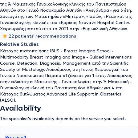
από την Scientific Society of Mastology. Συμμετέχει ενεργά σε
της Ά Μαιευτικής Γυναικολογικής κλινικής του Πανεπιστημίου
πλήθος συνεδρίων και σεμιναρίων στα πλαίσια της συνεχούς
Αθηνών στο Γενικό Νοσοκομείο Αθηνών «Αλεξάνδρα» για 3 έτη.
κατάρτισης και έχει πραγματοποιήσει αρκετές επιστημονικές
Συνεργάτης των Μαιευτηρίων «Μητέρα», «Ιασώ», «Ρέα» και της
δημοσιεύσεις. Ο γιατρός διαθέτει σημαντική εμπειρία στην
Γυναικολογικής κλινικής του «Ερρίκος Ντυνάν» Hospital Center.
αντιμετώπιση παθήσεων μαστού και γυναικολογικών παθήσεων
Χειρουργός μαστού απο το 2021 στην «Ευρωκλινική Αθηνών».
και δίνεται ιδιαίτερη έμφαση στην άσκηση της ιατρικής βάσει
22 patients' recommendations
τελευταίων κατευθυντήριων οδηγιών και σύγχρονων
Relative Studies
θεραπευτικών πρωτοκόλλων (“evidence based medicine”).
Συνεργάζεται με
τα μαιευτήρια «Μητέρα», «Ιασώ», «Ρέα», καθώς
Κάτοχος πιστοποίησης IBUS - Breast Imaging School -
και το νοσοκομείο «Ερρίκος Ντυνάν»
. Ε
ίναι χειρουργός μαστού
Multimodality Breast Imaging and Image - Guided Interventions
του τμήματος Μαστού της «Ευρωκλινικής Αθηνών».
Τέλος, είναι
Course, Detection, Diagnosis, Management από την Scientific
μέλος της Ελληνικής Μαιευτικής - Γυναικολογικής Εταιρείας, της
Society of Mastology. Ασκούμενος στη Γενική Χειρουργική του
Ελληνικής Χειρουργικής Εταιρείας Μαστού, της Ελληνικής
Γενικού Νοσοκομείου Πειραιά «Τζάνειο» για 1 έτος. Ασκούμενος
Γυναικολογικής Εταιρείας Παθήσεων Μαστού και της Ελληνικής
στην ειδικότητα Μαιευτικής - Γυναικολογίας στην Ά Μαιευτική -
Εταιρείας Περιγεννητικής Ιατρικής και εκλεγμένο μέλος του
Γυναικολογική κλινική του Πανεπιστημίου Αθηνών για 4 έτη.
Πειθαρχικού Συμβουλίου της Ελληνικής Γυναικολογικής Εταιρείας
Κάτοχος διπλώματος Advanced Life Support in Obstetrics
Παθήσεων Μαστού από το 2018.
(ALSO).
Availability
The specialist's availability depends on the service you select.
Practice 1