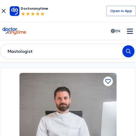
Doctoranytime
Open in Αpp
doctoranytime
EN
Mastologist