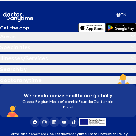
EN
Get the app
Areas
Specialties
Illnesses/Services
Search by
doctoranytime
We revolutionize healthcare globally
Greece
Belgium
Mexico
Colombia
Ecuador
Guatemala
Brazil
Terms and conditions
Cookies
doctoranytime: Data Protection Policy