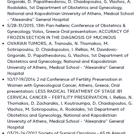
Grigoraki, D. Papatheodorou, D. Chaidopoulos, G. Vlachos, A.
Rodolakis, 1st Department of Obstetrics and Gynecology,
National and Kapodistrian University of Athens, Medical School
- “Alexandra” General Hospital
5/28-31/2015, 13th Pan-hellenic Conference of Obstetrics &
Gynecology, Volos, Greece Oral presentation: ACCURACY OF
FROZEN SECTION IN THE DIAGNOSIS OF MUCINOUS
OVARIAN TUMORS, A. Tranoulis, N. Thomakos, M.
Sotiropoulou, D. Chaidopoulos, I. Rellias, M. Davidovic-
Grigoraki, D. Papatheodorou, G. Vlachos, 1st Department of
Obstetrics and Gynecology, National and Kapodistrian
University of Athens, Medical School - “Alexandra” General
Hospital
10/17-19/2014 2 nd Conference of Fertility Preservation in
Women with Gynecological Cancer, Athens, Greece, Oral
presentation: LESS RADICAL TREATMENT OF STAGE IB1
CERVICAL CANCER – FERTILITY PRESERVATION, I. Rellias, N.
Thomakos, D. Zacharakis, I. Koutroumpa, D. Chaidopoulos, G.
Vlachos, M. Sotiropoulou, A. Rodolakis, 1st Department of
Obstetrics and Gynecology, National and Kapodistrian
University of Athens, Medical School - “Alexandra” General
Hospital
03/21-24/2012 Society of Surgical Oncology - 65 th Annual