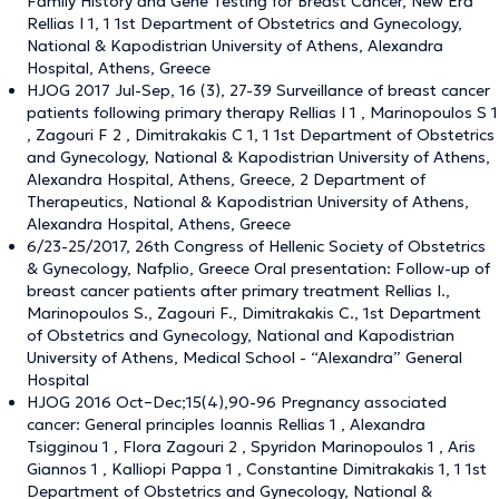
Family History and Gene Testing for Breast Cancer, New Era”
Rellias I 1, 1 1st Department of Obstetrics and Gynecology,
National & Kapodistrian University of Athens, Alexandra
Hospital, Athens, Greece
HJOG 2017 Jul-Sep, 16 (3), 27-39 Surveillance of breast cancer
patients following primary therapy Rellias I 1 , Marinopoulos S 1
, Zagouri F 2 , Dimitrakakis C 1, 1 1st Department of Obstetrics
and Gynecology, National & Kapodistrian University of Athens,
Alexandra Hospital, Athens, Greece, 2 Department of
Therapeutics, National & Kapodistrian University of Athens,
Alexandra Hospital, Athens, Greece
6/23-25/2017, 26th Congress of Hellenic Society of Obstetrics
& Gynecology, Nafplio, Greece Oral presentation: Follow-up of
breast cancer patients after primary treatment Rellias I.,
Marinopoulos S., Zagouri F., Dimitrakakis C., 1st Department
of Obstetrics and Gynecology, National and Kapodistrian
University of Athens, Medical School - “Alexandra” General
Hospital
HJOG 2016 Oct–Dec;15(4),90-96 Pregnancy associated
cancer: General principles Ioannis Rellias 1 , Alexandra
Tsigginou 1 , Flora Zagouri 2 , Spyridon Marinopoulos 1 , Aris
Giannos 1 , Kalliopi Pappa 1 , Constantine Dimitrakakis 1, 1 1st
Department of Obstetrics and Gynecology, National &