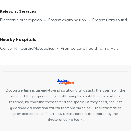
Mastologists in KOLONAKI
Mastologists in KOUKAKI
Relevant Services
Mastologists in NEO PSYCHIKO
Mastologists in CHOLARGOS
Electronic prescription
Breast examination
Breast ultrasound
Mastologists in CHALANDRI
Mastologists in ILIOUPOLI
Gynecomastia
Breast cancer
Breast lift
Breast
Mastologists in HERAKLION
Mastologists in PALAIO FALIRO
reconstruction
Postoperative pain
Mastologists in KALLITHEA
Mastologists in MAROUSI
Nearby Hospitals
Mastologists in GERAKAS
Mastologists in PIRAEUS
Center NT-CardioMetabolics
Premedicare health clinic
Mastologists in GLYFADA
Premedicare Medical clinic
Ιάζω
Bioclab Medical Center
Doctoranytime is an end-to-end solution that assists the user from the
moment they experience a health symptom until the moment it is
resolved, by enabling them to find the specialist they need, request
guidance via chat and talk to them via video call. The information
provided has been filled in by Rellias Ioannis and edited by the
doctoranytime team.