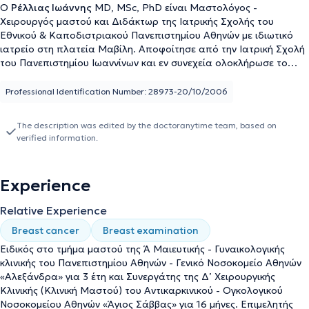
Ο
Ρέλλιας Ιωάννης
MD, MSc, PhD είναι Μαστολόγος -
Χειρουργός μαστού και Διδάκτωρ της Ιατρικής Σχολής του
Εθνικού & Καποδιστριακού Πανεπιστημίου Αθηνών με ιδιωτικό
ιατρείο στη πλατεία Μαβίλη. Αποφοίτησε από την Ιατρική Σχολή
του Πανεπιστημίου Ιωαννίνων και εν συνεχεία ολοκλήρωσε το
Μεταπτυχιακό της Ιατρικής Σχολής του Εθνικού &
Καποδιστριακού Πανεπιστημίου Αθηνών «Έρευνα στη Γυναικεία
Professional Identification Number: 28973-20/10/2006
Αναπαραγωγή», με βαθμό πτυχίου «Άριστα» 9,24. Εργάσθηκε ως
Υπεύθυνος Ιατρός πολυεθνικής - πολυκεντρικής κλινικής μελέτης
The description was edited by the doctoranytime team, based on
σχετικά με την ανοσοθεραπεία του καρκίνου μαστού στο
verified information.
Αντικαρκινικό Νοσοκομείο Αθηνών «Άγιος Σάββας». Ασκήθηκε
στην Γενική Χειρουργική στο Γενικό Νοσοκομείο Πειραιά
«Τζάνειο». Ειδικεύτηκε στη Μαιευτική - Γυναικολογία, στην Α’
Experience
Μαιευτική - Γυναικολογική κλινική του Πανεπιστημίου Αθηνών στο
Γενικό Νοσοκομείο «Αλεξάνδρα», και εξειδικεύτηκε στο τμήμα
Relative Experience
Μαστού, στο ίδιο νοσοκομείο. Υπηρέτησε ως ειδικευμένος
χειρουργός μαστού στο τμήμα Μαστού της Α’ Μαιευτικής -
Breast cancer
Breast examination
Γυναικολογικής κλινικής του Πανεπιστημίου Αθηνών. Διαθέτει
Ειδικός στο τμήμα μαστού της Ά Μαιευτικής - Γυναικολογικής
πιστοποίηση
Advanced Life Support in Obstetrics
από την
κλινικής του Πανεπιστημίου Αθηνών - Γενικό Νοσοκομείο Αθηνών
American Academy of Family Physicians και πιστοποίηση
IBUS -
«Αλεξάνδρα» για 3 έτη και Συνεργάτης της Δ’ Χειρουργικής
Breast Imaging School - Multimodality Breast Imaging and Image-
Κλινικής (Κλινική Μαστού) του Αντικαρκινικού - Ογκολογικού
Guided Interventions Course, Detection, Diagnosis, Management
Νοσοκομείου Αθηνών «Άγιος Σάββας» για 16 μήνες. Επιμελητής