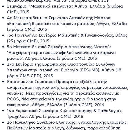
γυναικολογικό καρκίνο, Αθήνα, (15 μόρια CME), 2014
Σεμινάριο: "Μαιευτικά επείγοντα", Αθήνα, Ελλάδα (5 μόρια
CME), 2015
4ο Μετεκπαιδευτικό Σεμινάριο Απεικόνισης Μαστού:
«Επικουρική θεραπεία στο καρκίνο μαστού», Αθήνα, Ελλάδα
(5 μόρια CME), 2015
13ο Πανελλήνιο Συνέδριο Μαιευτικής & Γυναικολογίας, Βόλος
(23 μόρια CME), 2015
5ο Μετεκπαιδευτικό Σεμινάριο Απεικόνισης Μαστού:
"Διαχείριση περιπτώσεων υψηλού κινδύνου για καρκίνο
μαστού", Αθήνα, Ελλάδα (5 μόρια CME), 2015
27ο Συνέδριο της Ευρωπαϊκής Ομοσπονδίας Συλλόγων
Υπερήχων στην Ιατρική και Βιολογία (EFSUMB), Αθήνα (18
μόρια CME-CPD), 2015
Επιστημονικό Συμπόσιο: Πρόσφατες εξελίξεις στην
αντιμετώπιση της κολπικής ατροφίας σε μετεμμηνοπαυσιακές
γυναίκες, Νέες προσεγγίσεις για τη θεραπεία ασθενών με
PCOS, Νέα στοιχεία για την ενδομήτρια διατροφή στην
εγκυμοσύνη, Αθήνα, Ελλάδα (3 μόρια CME), 2016
14ο Ευρωπαϊκό Σεμινάριο Κολποσκόπησης & Παθολογίας
Τραχήλου, Αθήνα (5 μόρια CME), 2016
2ο Πανελλήνιο Συνέδριο Ελληνικής Γυναικολογικής Εταιρείας
Παθήσεων Μαστού: Διαλογή, διάγνωση, παρακολούθηση