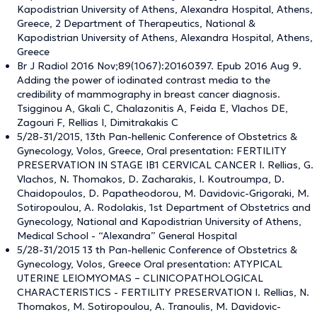
Kapodistrian University of Athens, Alexandra Hospital, Athens,
Greece, 2 Department of Therapeutics, National &
Kapodistrian University of Athens, Alexandra Hospital, Athens,
Greece
Br J Radiol 2016 Nov;89(1067):20160397. Epub 2016 Aug 9.
Adding the power of iodinated contrast media to the
credibility of mammography in breast cancer diagnosis.
Tsigginou A, Gkali C, Chalazonitis A, Feida E, Vlachos DE,
Zagouri F, Rellias I, Dimitrakakis C
5/28-31/2015, 13th Pan-hellenic Conference of Obstetrics &
Gynecology, Volos, Greece, Oral presentation: FERTILITY
PRESERVATION IN STAGE IB1 CERVICAL CANCER I. Rellias, G.
Vlachos, N. Thomakos, D. Zacharakis, I. Koutroumpa, D.
Chaidopoulos, D. Papatheodorou, M. Davidovic-Grigoraki, M.
Sotiropoulou, A. Rodolakis, 1st Department of Obstetrics and
Gynecology, National and Kapodistrian University of Athens,
Medical School - “Alexandra” General Hospital
5/28-31/2015 13 th Pan-hellenic Conference of Obstetrics &
Gynecology, Volos, Greece Oral presentation: ATYPICAL
UTERINE LEIOMYOMAS – CLINICOPATHOLOGICAL
CHARACTERISTICS - FERTILITY PRESERVATION I. Rellias, N.
Thomakos, M. Sotiropoulou, A. Tranoulis, M. Davidovic-