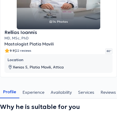
14 Photos
Rellias Ioannis
MD, MSc, PhD
Mastologist Platia Mavili
|
9.9
22 reviews
60 '
Location
Xenias 5, Platia Mavili, Attica
Profile
Experience
Availability
Services
Reviews
Why he is suitable for you