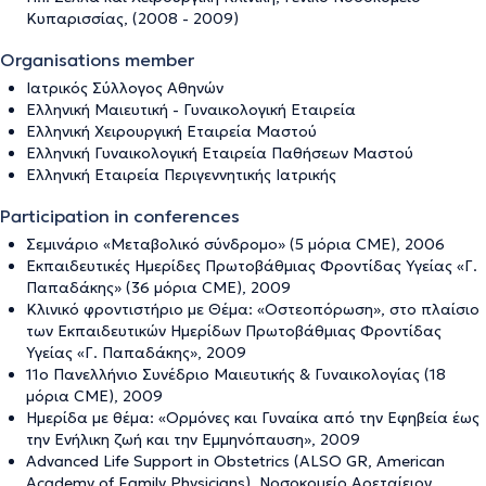
Κυπαρισσίας, (2008 - 2009)
Organisations member
Ιατρικός Σύλλογος Αθηνών
Ελληνική Μαιευτική - Γυναικολογική Εταιρεία
Ελληνική Χειρουργική Εταιρεία Μαστού
Ελληνική Γυναικολογική Εταιρεία Παθήσεων Μαστού
Ελληνική Εταιρεία Περιγεννητικής Ιατρικής
Participation in conferences
Σεμινάριο «Μεταβολικό σύνδρομο» (5 μόρια CME), 2006
Εκπαιδευτικές Ημερίδες Πρωτοβάθμιας Φροντίδας Υγείας «Γ.
Παπαδάκης» (36 μόρια CME), 2009
Κλινικό φροντιστήριο με Θέμα: «Οστεοπόρωση», στο πλαίσιο
των Εκπαιδευτικών Ημερίδων Πρωτοβάθμιας Φροντίδας
Υγείας «Γ. Παπαδάκης», 2009
11ο Πανελλήνιο Συνέδριο Μαιευτικής & Γυναικολογίας (18
μόρια CME), 2009
Ημερίδα με θέμα: «Ορμόνες και Γυναίκα από την Εφηβεία έως
την Ενήλικη ζωή και την Εμμηνόπαυση», 2009
Advanced Life Support in Obstetrics (ALSO GR, American
Academy of Family Physicians), Νοσοκομείο Αρεταίειον,