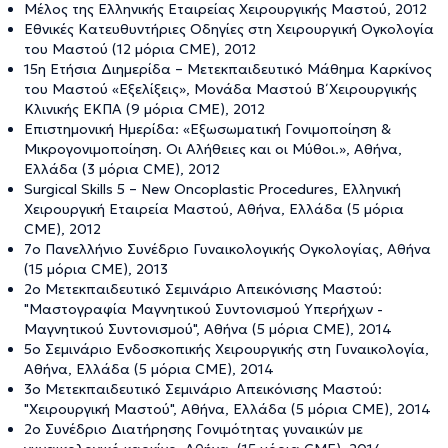
Μέλος της Ελληνικής Εταιρείας Χειρουργικής Μαστού, 2012
Εθνικές Κατευθυντήριες Οδηγίες στη Χειρουργική Ογκολογία
του Μαστού (12 μόρια CME), 2012
15η Ετήσια Διημερίδα – Μετεκπαιδευτικό Μάθημα Καρκίνος
του Μαστού «Εξελίξεις», Μονάδα Μαστού Β΄ Χειρουργικής
Κλινικής ΕΚΠΑ (9 μόρια CME), 2012
Επιστημονική Ημερίδα: «Εξωσωματική Γονιμοποίηση &
Μικρογονιμοποίηση. Οι Αλήθειες και οι Μύθοι.», Αθήνα,
Ελλάδα (3 μόρια CME), 2012
Surgical Skills 5 – New Oncoplastic Procedures, Ελληνική
Χειρουργική Εταιρεία Μαστού, Αθήνα, Ελλάδα (5 μόρια
CME), 2012
7ο Πανελλήνιο Συνέδριο Γυναικολογικής Ογκολογίας, Αθήνα
(15 μόρια CME), 2013
2ο Μετεκπαιδευτικό Σεμινάριο Απεικόνισης Μαστού:
"Μαστογραφία Μαγνητικού Συντονισμού Υπερήχων -
Μαγνητικού Συντονισμού", Αθήνα (5 μόρια CME), 2014
5ο Σεμινάριο Ενδοσκοπικής Χειρουργικής στη Γυναικολογία,
Αθήνα, Ελλάδα (5 μόρια CME), 2014
3ο Μετεκπαιδευτικό Σεμινάριο Απεικόνισης Μαστού:
"Χειρουργική Μαστού", Αθήνα, Ελλάδα (5 μόρια CME), 2014
2ο Συνέδριο Διατήρησης Γονιμότητας γυναικών με