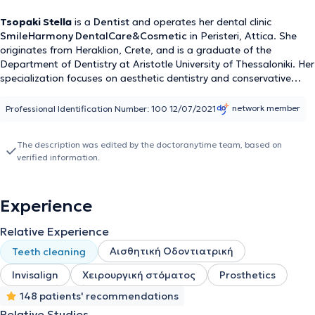
Tsopaki Stella
is a
Dentist
and operates her dental clinic
SmileHarmony DentalCare&Cosmetic
in Peristeri, Attica. She
originates from Heraklion, Crete, and is a graduate of the
Department of Dentistry at Aristotle University of Thessaloniki. Her
specialization focuses on aesthetic dentistry and conservative
dental restoration. She is pursuing her postgraduate studies in
“Conservative Dentistry and Aesthetic Prosthesis” at Alma Mater
network member
Professional Identification Number: 100 12/07/2021
Studiorum, Università di Bologna. Additionally, she has completed
further training in aesthetic dentistry by attending the Aesthetic
The description was edited by the doctoranytime team, based on
Dentistry Masterclass at UCL Eastman Dental Institute.
verified information.
Simultaneously, she has participated, and continues to
participate, in numerous seminars and conferences covering both
general dentistry and more specialized topics such as aesthetic
Experience
dentistry, orthodontics, endodontics, prosthodontics,
periodontology, pediatric dentistry, as well as facial aesthetics
Relative Experience
through injectable treatments, hyaluronic acid, and botox. She has
worked in specialized clinics and practices across various
Αισθητική Οδοντιατρική
Teeth cleaning
specialties, specifically in endodontics, pediatric dentistry,
prosthodontics, aesthetic dentistry, and finally orthodontics, in
Invisalign
Χειρουργική στόματος
Prosthetics
Thessaloniki, Heraklion, and Athens. Within her clinic, we
148 patients' recommendations
collaborate with a specialist orthodontist and oral surgeon to
Relative Studies