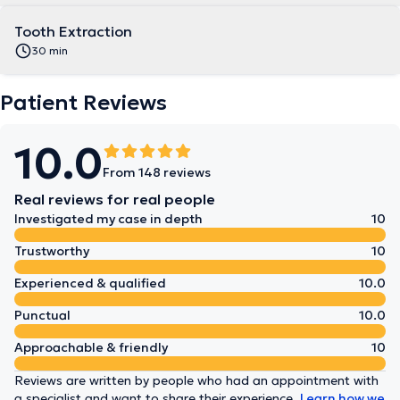
Tooth Extraction
30 min
Patient Reviews
10.0
From 148 reviews
Real reviews for real people
Investigated my case in depth
10
Trustworthy
10
Experienced & qualified
10.0
Punctual
10.0
Approachable & friendly
10
Reviews are written by people who had an appointment with
a specialist and want to share their experience.
Learn how we