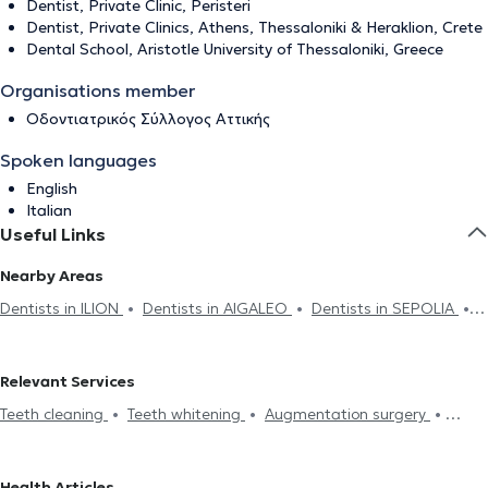
Dentist, Private Clinic, Peristeri
Dentist, Private Clinics, Athens, Thessaloniki & Heraklion, Crete
Dental School, Aristotle University of Thessaloniki, Greece
Organisations member
Οδοντιατρικός Σύλλογος Αττικής
Spoken languages
English
Italian
Useful Links
Nearby Areas
Dentists in ILION
Dentists in AIGALEO
Dentists in SEPOLIA
Dentists in CHAIDARI
Dentists in ATHENS
Dentists in AGIOI
ANARGIRI
Dentists in PETROUPOLI
Dentists in KATO PATISIA
Relevant Services
Dentists in KOLONOS
Dentists in PLATIA ATTIKIS
Dentists in
Teeth cleaning
Teeth whitening
Augmentation surgery
NEA CHALKIDONA
Dentists in STATHMOS LARISIS
Dentists in
Dental filling
Gingivitis - periodontitis
Wisdom Teeth Removal
PATISIA
Dentists in KYPSELI
Dentists in ANO PATISIA
Dental extraction
Dental implants
Aponeurosis
Dental
Dentists in PLATIA VIKTORIAS
Dentists in PEDION TOU AREOS
Health Articles