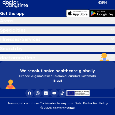
EN
Get the app
Areas
Specialties
Illnesses/Services
Search by
doctoranytime
We revolutionize healthcare globally
Greece
Belgium
Mexico
Colombia
Ecuador
Guatemala
Brazil
Terms and conditions
Cookies
doctoranytime: Data Protection Policy
© 2026 doctoranytime