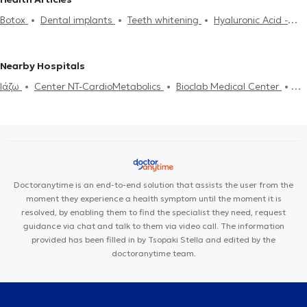
Abscess
Xerostomia
Aphthous Stomatitis
Hyaluronic Acid -
Dentists in OMONOIA
Dentists in EXARCHEIA
Dentists in
Botox
Dental implants
Teeth whitening
Hyaluronic Acid -
Fillers
Dental bonding
Porcelain veneers
Braces
Γέφυρα
NIKAIA
Fillers
Teeth cleaning
Gingivitis - periodontitis
Snoring
δοντιών
Botox
Invisible braces
Cosmetic Dentistry
Porcelain veneers
Dental filling
Nearby Hospitals
Ιάζω
Center NT-CardioMetabolics
Bioclab Medical Center
Premedicare health clinic
Premedicare Medical clinic
Doctoranytime is an end-to-end solution that assists the user from the
moment they experience a health symptom until the moment it is
resolved, by enabling them to find the specialist they need, request
guidance via chat and talk to them via video call. The information
provided has been filled in by Tsopaki Stella and edited by the
doctoranytime team.