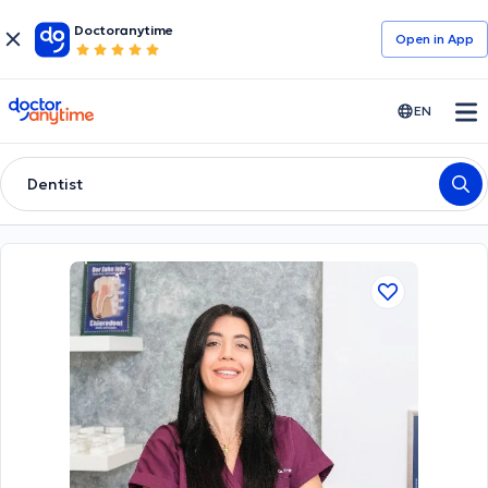
Doctoranytime
Open in Αpp
doctoranytime
EN
Dentist