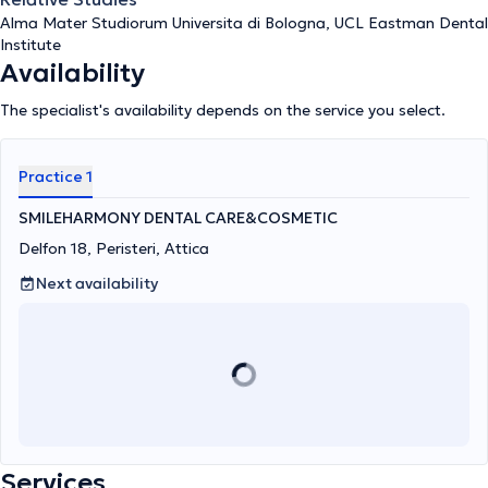
provide comprehensive management of our patients’ issues,
Alma Mater Studiorum Universita di Bologna, UCL Eastman Dental
ranging from simple to complex dental problems, addressing both
Institute
the aesthetic and functional aspects of their stomatognathic
Availability
system.
The specialist's availability depends on the service you select.
Practice 1
SMILEHARMONY DENTAL CARE&COSMETIC
Delfon 18, Peristeri, Attica
Next availability
Services